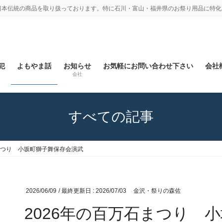
日本伝統の商品を取り扱っております。特に石川・富山・福井県のお祭り用品に特化
犯
よもやま話
お知らせ
お気軽にお問い合わせ下さい
会社概
会社
すべての記事
石まつり 小坂町獅子舞保存会演武
2026/06/09
/ 最終更新日 :
2026/07/03
金沢・祭りの森佐
2026年の百万石まつり 