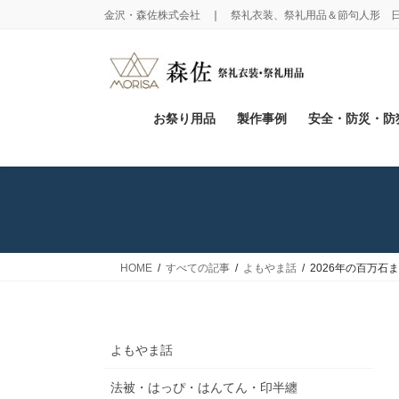
コ
ナ
金沢・森佐株式会社 ❘ 祭礼衣装、祭礼用品＆節句人形 
ン
ビ
テ
ゲ
ン
ー
ツ
シ
に
ョ
お祭り用品
製作事例
安全・防災・防
移
ン
動
に
移
動
HOME
すべての記事
よもやま話
2026年の百万
よもやま話
法被・はっぴ・はんてん・印半纏