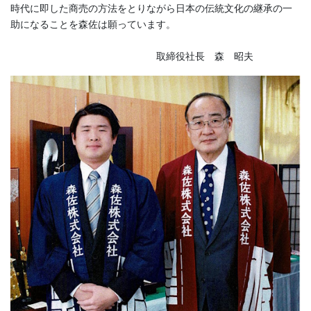
時代に即した商売の方法をとりながら日本の伝統文化の継承の一
勇壮な火祭りのほか、春に七尾では20トンと言われる巨大な山車が
助になることを森佐は願っています。
曳かれる「青柏祭」が有名で、一般客も参加ができます。
取締役社長 森 昭夫