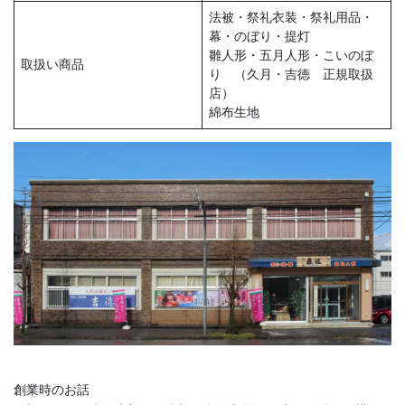
法被・祭礼衣装・祭礼用品・
幕・のぼり・提灯
雛人形・五月人形・こいのぼ
取扱い商品
り （久月・吉徳 正規取扱
店）
綿布生地
《奥能登エリア》 能登町「あばれ祭り」、輪島市「輪島大祭」、
珠洲飯田「燈籠山祭り」、穴水「沖波大漁まつり」、珠洲「蛸島キ
リコ祭り」、輪島市「名舟大祭」
◆能登の祭りといえば「キリコ」の存在です。夏から秋にかけ、
「キリコ」とよばれる直方体の形をした山車（だし）の一種が集落
を練り歩きます。豪快な宇出津の「あばれ祭り」が特に有名。
創業時のお話