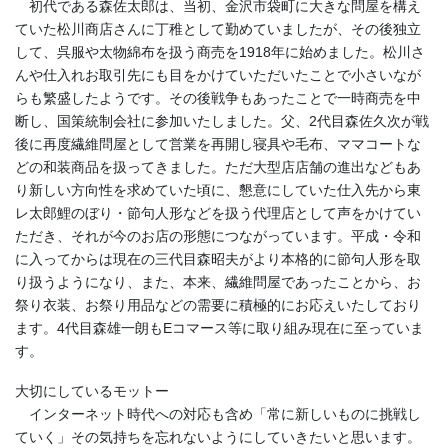
初代である森佐太郎は、当初、金沢市袋町に大きな問屋を構え
ていた松川商店さんに丁稚として勤めていましたが、その後独立
して、呉服や太物綿布を扱う商売を1918年に始めました。松川さ
んや仕入れお取引先にも目をかけていただいたことで小さいなが
らも繁盛したようです。その後戦争もあったことで一時商売を中
断し、国策統制会社に参加いたしました。父、2代目森佐久次が戦
後に再度繊維問屋として営業を再開し寝具や毛布、ママコートな
どの和装商品を扱ってきました。ただ大型店店舗の進出などもあ
り新しい方向性を求めていた頃に、懇意にしていた仕入先から東
レ太郎鯉のぼり・節句人形などを扱う代理店として声をかけてい
ただき、それが今のお店の形態につながっています。平成・令和
に入ってからは現在の三代目森昭夫がより本格的に節句人形を取
り扱うようになり、また、本来、繊維問屋であったことから、お
祭り衣装、お祭り用品などの需要に積極的にお応えいたしており
ます。4代目森雄一朗もEコマース等に取り組み現在に至っていま
す。
《中能登エリア》 七尾「青柏祭」、七尾「向田の火祭」、七尾
「石崎奉燈祭」、七尾「お熊甲祭」、志賀町「西海祭り」、宝達志
大切にしているモットー
水町「子浦神社獅子舞」、宝達志水町「三十三年式年大祭」
インターネット時代への対応も含め「常に新しいものに挑戦し
ていく」その気持ちを忘れないようにしていきたいと思います。
◆奥能登あわせると「キリコ」の数は700本以上。キリコまつりや