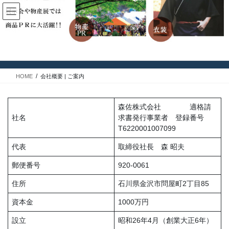
コ
ナ
ン
ビ
テ
ゲ
ン
ー
会社概要 | ご案内
ツ
シ
に
ョ
◆エリアでみる石川のお祭り
移
ン
HOME
会社概要 | ご案内
動
に
移
動
森佐株式会社 適格請
社名
求書発行事業者 登録番号
T6220001007099
代表
取締役社長 森 昭夫
郵便番号
920-0061
住所
石川県金沢市問屋町2丁目85
資本金
1000万円
設立
昭和26年4月（創業大正6年）