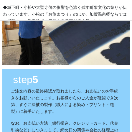
◆城下町・小松や大聖寺藩の影響を色濃く残す町衆文化の祭りが伝
わっています。小松の「お旅まつり」のほか、加賀温泉卿ならでは
の威勢のいい温泉地での伝統ある祭事が多く行われます。
森佐では、石川県はもとより、それぞれの地域のお祭りにあわせた半天・法被やお祭
り用品を数多く取り扱っております。お祭りの事はお気軽にご相談下さい。
出かけてみる石川のお祭り【必須ア
イテム】
step
5
ご注文内容の最終確認が取れましたら、お支払いのお手続
オリジナル半纏・法被
きをお願いいたします。お客様からのご入金が確認でき次
第、すぐに法被の製作（職人による染め・プリント・縫
オリジナルで製作する半纏を「別
製）に着手いたします。
誂半纏（べつあつらえはんて
ん）」といいます。その土地にあ
なお、お支払い方法（銀行振込、クレジットカード、代金
った色合いや絵柄、風合いが用意
引換など）につきまして、締め日の関係や会社の経理上の