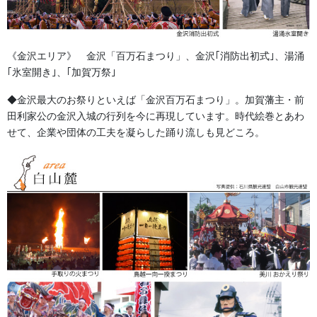
step
3
お客様からお聞きしたアイデアや、手描きのラフイラス
《金沢エリア》 金沢「百万石まつり」、金沢｢消防出初式｣、湯涌
ト、お持ちの参考データ（写真やロゴなど）をもとに、当
｢氷室開き｣、｢加賀万祭｣
店のデザイナーが実際の仕上がりをイメージできる「デザ
◆金沢最大のお祭りといえば「金沢百万石まつり」。加賀藩主・前
イン図面」を作成いたします。
田利家公の金沢入城の行列を今に再現しています。時代絵巻とあわ
単に形にするだけでなく、「ロゴはこの位置が見栄えが良
せて、企業や団体の工夫を凝らした踊り流しも見どころ。
い」「このサイズ感なら着用時に綺麗に見える」「この着
用シーンなら、こちらの生地が動きやすい」といった、プ
ロならではの視点で最適なレイアウトやサイズ、生地の組
み合わせをご提案いたします。
同時に、詳細な「お見積り」もご提示いたします。枚数に
応じた価格の違いなども分かりやすくご案内しますので、
デザインと予算の両面でじっくりとご検討いただけます。
法被の書体と生地