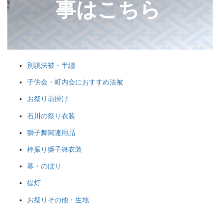
事はこちら
途にあわせた提灯を準備しましょ
ク
う。
別誂法被・半纏
旗・神社幟（のぼり）
子供会・町内会におすすめ法被
お祭り前掛け
神社に立てる巨大な旗。２枚の対
立で、10メートルに及ぶものもあ
石川の祭り衣装
ります。年月を経て風合いを増す
獅子舞関連用品
ため、風雨に強いしっかりとした
ものを選びましょう。
棒振り獅子舞衣装
幕・のぼり
提灯
お祭りその他・生地
懸帯・祭り前かけ