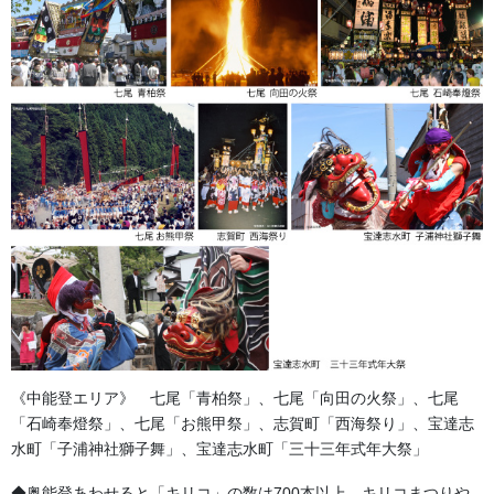
step
2
専任のコンサルティングスタッフが、お客様のご要望を細
部までヒアリングし、オーダーメイドならではの最適なプ
ランをご構築いたします。
法被の印象を左右する「デザインの配置・配色」、用途
（お祭り・プロモーション・ユニフォーム等）に応じた
「最適な生地選定」、ご予算に応じた「数量の調整」、そ
して確実にお手元に届けるための「確実な納期管理」ま
で、トータルでサポートいたします。 お客様の想いやこだ
わりを丁寧に汲み取り、単なる衣服としてではなく、イベ
ントを成功に導くための最高の法被プランをご提案させて
《中能登エリア》 七尾「青柏祭」、七尾「向田の火祭」、七尾
いただきます。
「石崎奉燈祭」、七尾「お熊甲祭」、志賀町「西海祭り」、宝達志
水町「子浦神社獅子舞」、宝達志水町「三十三年式年大祭」
法被の価格とサイズ
◆奥能登あわせると「キリコ」の数は700本以上。キリコまつりや