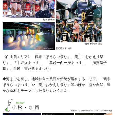
《白山麓エリア》 鶴来「ほうらい祭り」、美川「おかえり祭
り」、「手取火まつり」、「鳥越一向一揆まつり」、「加賀獅子
舞」、白峰「雪だるままつり」
◆海までを有し、地域独自の風習や伝統が混在するエリア。「鶴来
ほうらいまつり」や「美川おかえり祭り」等のほか、雪や自然、豊
かな食材をテーマにした祭りもたくさん。
step
4
デザインのレイアウト、法被のサイズ、選んだ生地、そし