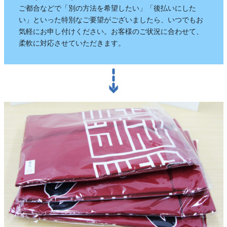
されるので、祭りの景色の一部に
ご都合などで「別の方法を希望したい」「後払いにした
なります。
い」といった特別なご要望がございましたら、いつでもお
気軽にお申し付けください。お客様のご状況に合わせて、
柔軟に対応させていただきます。
獅子舞
森佐は獅子頭で全国的に名高い知
田工房の正規代理店です。現在で
もお祭りの主役として活躍する加
賀獅子。地域の大切な祭りのため
に確かな技術の獅子頭は欠かせま
せん。