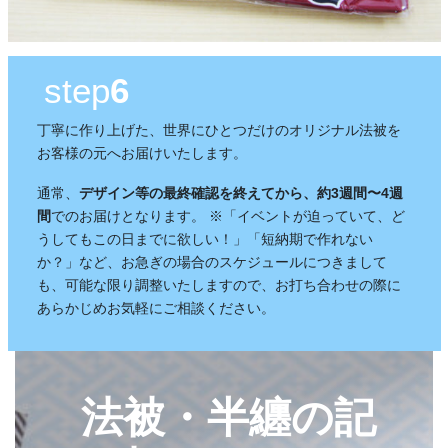
幕・のれん
祭りの際に神社仏閣に掲げる幕は
step
6
綿や絹製、ポリエステルのものな
どが揃っています。のれんは基本
丁寧に作り上げた、世界にひとつだけのオリジナル法被を
的に別誂えです。本染めと昇華転
お客様の元へお届けいたします。
写方式で様々なサイズがありま
す。
通常、
デザイン等の最終確認を終えてから、約3週間〜4週
間
でのお届けとなります。 ※「イベントが迫っていて、ど
うしてもこの日までに欲しい！」「短納期で作れない
か？」など、お急ぎの場合のスケジュールにつきまして
も、可能な限り調整いたしますので、お打ち合わせの際に
あらかじめお気軽にご相談ください。
ちょうちん
カ
「手描・別誂提灯」は基本形のほ
バ
かに、少し頭が大きい金沢型もあ
ー
法被・半纏の記
ります。丸いタイプや細長いタイ
リ
プの提灯など、地域のお祭りや用
ン