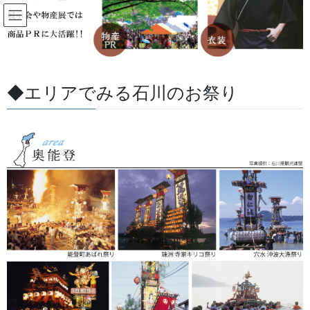
コ
ナ
ン
ビ
テ
ゲ
ン
ー
How to order オリジナル 法被の
ツ
シ
ご注文の流れ
に
ョ
◆エリアでみる石川のお祭り
移
ン
動
に
HOME
How to order オリジナル 法被のご注文の流れ
移
動
step
1
ご来店またはお電話、当サイトお問い合わせフォームより
ご連絡下さい.
076-237-8888
電話でのお問い合わせはこちら