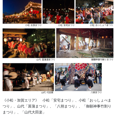
てお見積り金額の最終確認を行います。お客様にすべての
項目をしっかりとご納得いただいた上で、いよいよ製作の
準備へと進みます。
ここまで重ねてきたお打ち合わせをもとに、お客様の「こ
だわり」や「想い」を最大限に活かし、想像以上の素晴ら
しい法被ができあがるよう、一つひとつの工程を丁寧に形
にしていきます。完成した法被を身にまとった瞬間の感動
を目指して、スタッフ一同、心を込めてお作りいたしま
す。
《小松・加賀エリア》 小松「安宅まつり」、小松「おっしょべま
つり」、山代「菖蒲まつり」、「八朔まつり」、「御願神事竹割り
まつり」、「山代大田楽」