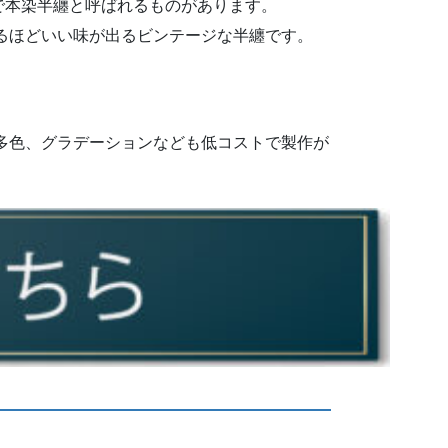
で本染半纏と呼ばれるものがあります。
るほどいい味が出るビンテージな半纏です。
多色、グラデーションなども低コストで製作が