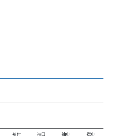
袖付
袖口
袖巾
襟巾