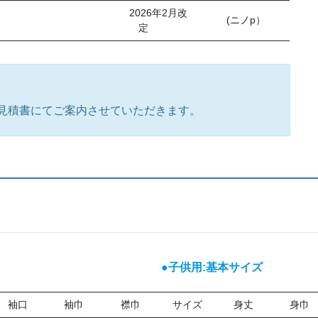
2026年2月改
(ニノp）
定
。
見積書にてご案内させていただきます。
●子供用:基本サイズ
袖口
袖巾
襟巾
サイズ
身丈
身巾