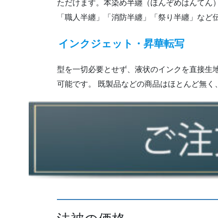
ただけます。本染め半纏（ほんぞめはんてん
「職人半纏」「消防半纏」「祭り半纏」など
インクジェット・昇華転写
型を一切必要とせず、液状のインクを直接生
可能です。 既製品などの商品はほとんど無く