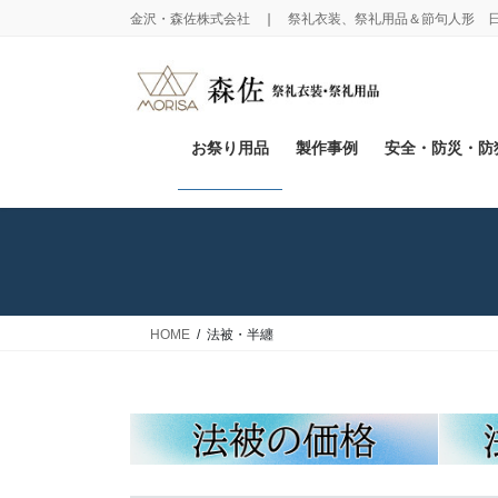
コ
ナ
金沢・森佐株式会社 ❘ 祭礼衣装、祭礼用品＆節句人形 
ン
ビ
テ
ゲ
ン
ー
ツ
シ
に
ョ
お祭り用品
製作事例
安全・防災・防
移
ン
動
に
移
動
HOME
法被・半纏