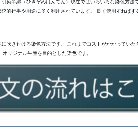
）引染半纏（ひきぞめはんてん）現在ではいろいろな染色方法
伝統的行事や用途に多く利用されています。 長く使用すればす
地に吹き付ける染色方法です。 これまでコストがかかっていた
、オリジナル生産を目的とした染色です。