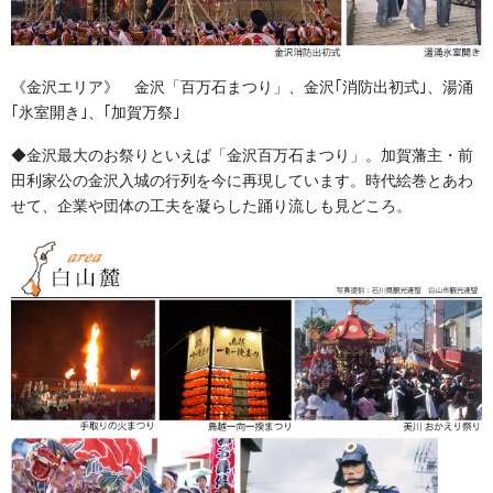
《金沢エリア》 金沢「百万石まつり」、金沢｢消防出初式｣、湯涌
｢氷室開き｣、｢加賀万祭｣
◆金沢最大のお祭りといえば「金沢百万石まつり」。加賀藩主・前
田利家公の金沢入城の行列を今に再現しています。時代絵巻とあわ
せて、企業や団体の工夫を凝らした踊り流しも見どころ。
金沢・祭りの森佐
お祭り衣装・お祭り用品のご相談は金沢・森佐へお気軽にお問
い合わせください。
伝統行事、お祭りで地域に笑顔を！！
076-237-8888
営業時間 10:00-18:00 〒920-0061金沢市問屋町2丁目85
(FAX076-237-7150)
人形の森佐は12月〜4月末まで土曜、日曜も営業。