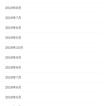
途にあわせた提灯を準備しましょ
う。
2019年8月
2019年7月
2019年6月
旗・神社幟（のぼり）
2019年5月
2018年10月
神社に立てる巨大な旗。２枚の対
立で、10メートルに及ぶものもあ
2018年9月
ります。年月を経て風合いを増す
ため、風雨に強いしっかりとした
2018年8月
ものを選びましょう。
2018年7月
2018年6月
2018年5月
懸帯・祭り前かけ