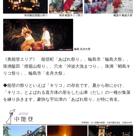
《奥能登エリア》 能登町「あばれ祭り」、輪島市「輪島大祭」、
珠洲飯田「燈籠山祭り」、穴水「沖波大漁まつり」、珠洲「蛸島キ
リコ祭り」、輪島市「名舟大祭」
◆能登の祭りといえば「キリコ」の存在です。夏から秋にかけ、
「キリコ」とよばれる直方体の形をした山車（だし）の一種が集落
を練り歩きます。豪快な宇出津の「あばれ祭り」が特に有名。
金沢の「百万石まつり」は毎年６月のはじめに開催される市・商