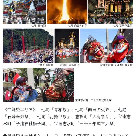
工会議所の開催するお祭りです。その開催にあわせて市内の子供
ちょうちん行列やイベントでの加賀獅子舞などが披露されます。
今回は金沢市の戸水八幡神社獅子舞保存会様の法被を新調させて
いただきました。ご相談いただきご希望のデザインの最終打ち合
わせに約30日をいただきました。そこから現品制作に約３０日い
ただき納品させていただきました。
《中能登エリア》 七尾「青柏祭」、七尾「向田の火祭」、七尾
「石崎奉燈祭」、七尾「お熊甲祭」、志賀町「西海祭り」、宝達志
水町「子浦神社獅子舞」、宝達志水町「三十三年式年大祭」
◆奥能登あわせると「キリコ」の数は700本以上。キリコまつりや