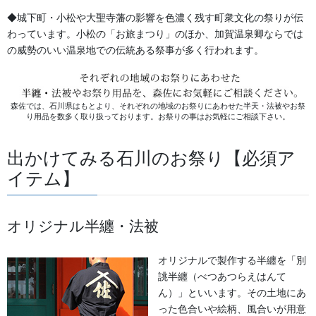
生地
◆城下町・小松や大聖寺藩の影響を色濃く残す町衆文化の祭りが伝
わっています。小松の「お旅まつり」のほか、加賀温泉卿ならでは
足袋,腹掛・股引、手拭
の威勢のいい温泉地での伝統ある祭事が多く行われます。
お知らせ
森佐では、石川県はもとより、それぞれの地域のお祭りにあわせた半天・法被やお祭
2026年8月
り用品を数多く取り扱っております。お祭りの事はお気軽にご相談下さい。
2026年7月
出かけてみる石川のお祭り【必須ア
2026年6月
イテム】
2026年5月
オリジナル半纏・法被
2026年2月
2025年7月
オリジナルで製作する半纏を「別
誂半纏（べつあつらえはんて
2025年6月
ん）」といいます。その土地にあ
った色合いや絵柄、風合いが用意