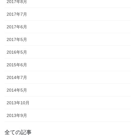
2017年8月
懸帯前（けんたいまえ）は、地域
2017年7月
独自な衣裳として継承されてお
2017年6月
り、各保存会、団体によりサイ
ズ・色・柄も独特な別誂え品で
2017年5月
す。納品まで一カ月程度必要で
す。
2016年5月
2015年6月
2014年7月
2014年5月
知ってる？石川のお祭りのしきたり!!
2013年10月
2013年9月
◆キリコとは？・・・・・キリコはお神輿（みこし）のような担ぎ
棒のついた巨大な燈籠（御神灯）で、江戸時代の文書にはすでにキ
全ての記事
リコの記録が残っています。能登のキリコは、天に近ければ近いほ