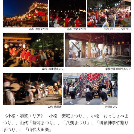
2026/06/09
よもやま話
法被・はっぴ・はんてん・印半纏
お祭備品と豆知識
獅子舞・衣裳・別仕立・小物
お祭用品・品目
祭り前掛け・けんたい・胸当て
提灯 祭
《小松・加賀エリア》 小松「安宅まつり」、小松「おっしょべま
つり」、山代「菖蒲まつり」、「八朔まつり」、「御願神事竹割り
幕・のぼり
まつり」、「山代大田楽」