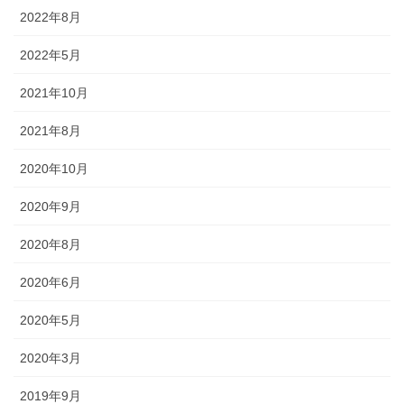
幕・のれん
2022年8月
2022年5月
祭りの際に神社仏閣に掲げる幕は
綿や絹製、ポリエステルのものな
2021年10月
どが揃っています。のれんは基本
的に別誂えです。本染めと昇華転
2021年8月
写方式で様々なサイズがありま
す。
2020年10月
2020年9月
2020年8月
ちょうちん
2020年6月
2020年5月
「手描・別誂提灯」は基本形のほ
かに、少し頭が大きい金沢型もあ
2020年3月
ります。丸いタイプや細長いタイ
プの提灯など、地域のお祭りや用
2019年9月