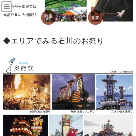
コ
ナ
ン
ビ
テ
ゲ
ン
ー
すべての記事
ツ
シ
に
ョ
◆エリアでみる石川のお祭り
移
ン
HOME
すべての記事
お祭用品・品目
お祭備品と豆知識
動
に
金沢「百万石まつり」に初お披露目の戸水獅子舞様の法被を納品させていただき
移
ました。
動
2026/05/26
/ 最終更新日 :
2026/07/03
金沢・祭りの森佐
お祭備品と豆知識
金沢「百万石まつり」に初お披露
目の戸水獅子舞様の法被を納品さ
せていただきました。