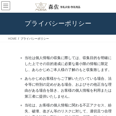
コ
ナ
ン
ビ
テ
ゲ
ン
ー
プライバシーポリシー
ツ
シ
に
ョ
◆エリアでみる石川のお祭り
移
ン
HOME
プライバシーポリシー
動
に
移
動
当社は個人情報の収集に際しては、収集目的を明確に
した上でその目的達成に必要な最小限の情報に限定
し、あらかじめご本人様の了解のもと収集致します。
あらかじめお客様からご了解いただいている場合、法
令等に特別の定めがある場合、およびその他正当な理
由がある場合を除き、お客様の個人情報を利用または
第三者に提供いたしません。
当社は、お客様の個人情報に関わる不正アクセス、紛
失、破壊、改ざん等のリスクに対して、適切且つ合理