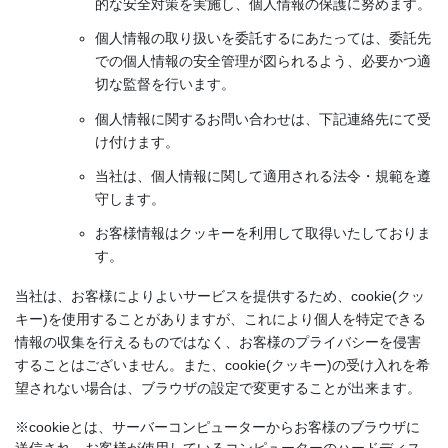
的な安全対策を実施し、個人情報の保護に努めます。
個人情報の取り扱いを委託するにあたっては、委託先
での個人情報の安全管理が図られるよう、必要かつ適
切な監督を行います。
個人情報に関するお問い合わせは、下記連絡先にて受
け付けます。
当社は、個人情報に関して適用される法令・規範を遵
《奥能登エリア》 能登町「あばれ祭り」、輪島市「輪島大祭」、
守します。
珠洲飯田「燈籠山祭り」、穴水「沖波大漁まつり」、珠洲「蛸島キ
お客様情報はクッキーを利用して取得いたしておりま
リコ祭り」、輪島市「名舟大祭」
す。
◆能登の祭りといえば「キリコ」の存在です。夏から秋にかけ、
当社は、お客様によりよいサービスを提供するため、cookie(クッ
「キリコ」とよばれる直方体の形をした山車（だし）の一種が集落
キー)を使用することがありますが、これにより個人を特定できる
を練り歩きます。豪快な宇出津の「あばれ祭り」が特に有名。
情報の収集を行えるものではなく、お客様のプライバシーを侵害
することはございません。また、cookie(クッキー)の受け入れを希
望されない場合は、ブラウザの設定で変更することが出来ます。
※cookieとは、サーバーコンピューターからお客様のブラウザに
送信され、お客様が使用しているコンピューターのハードディス