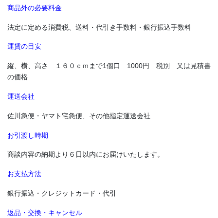
商品外の必要料金
法定に定める消費税、送料・代引き手数料・銀行振込手数料
運賃の目安
縦、横、高さ １６０ｃｍまで1個口 1000円 税別 又は見積書
の価格
運送会社
佐川急便・ヤマト宅急便、その他指定運送会社
お引渡し時期
商談内容の納期より６日以内にお届けいたします。
お支払方法
《中能登エリア》 七尾「青柏祭」、七尾「向田の火祭」、七尾
「石崎奉燈祭」、七尾「お熊甲祭」、志賀町「西海祭り」、宝達志
銀行振込・クレジットカード・代引
水町「子浦神社獅子舞」、宝達志水町「三十三年式年大祭」
返品・交換・キャンセル
◆奥能登あわせると「キリコ」の数は700本以上。キリコまつりや