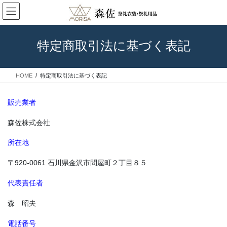
コ
ナ
ン
ビ
テ
ゲ
ン
ー
特定商取引法に基づく表記
ツ
シ
に
ョ
◆エリアでみる石川のお祭り
移
ン
HOME
特定商取引法に基づく表記
動
に
移
動
販売業者
森佐株式会社
所在地
〒920-0061 石川県金沢市問屋町２丁目８５
代表責任者
森 昭夫
電話番号