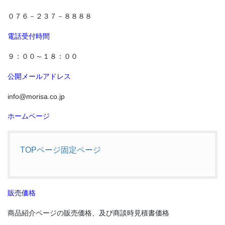
０７６－２３７－８８８８
電話受付時間
９：００～１８：００
公開メールアドレス
info@morisa.co.jp
《奥能登エリア》 能登町「あばれ祭り」、輪島市「輪島大祭」、
珠洲飯田「燈籠山祭り」、穴水「沖波大漁まつり」、珠洲「蛸島キ
ホームページ
リコ祭り」、輪島市「名舟大祭」
◆能登の祭りといえば「キリコ」の存在です。夏から秋にかけ、
TOPページ固定ページ
「キリコ」とよばれる直方体の形をした山車（だし）の一種が集落
を練り歩きます。豪快な宇出津の「あばれ祭り」が特に有名。
販売価格
商品紹介ページの販売価格、及び商談時見積書価格