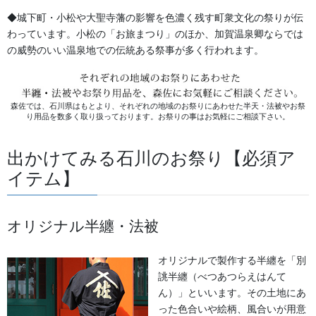
お客様のご予算やご要望に合わせた最適なプランをご提案いたし
◆城下町・小松や大聖寺藩の影響を色濃く残す町衆文化の祭りが伝
ますので、まずは「どんな文字を、どれくらいのサイズで入れた
わっています。小松の「お旅まつり」のほか、加賀温泉卿ならでは
いか」をお気軽にご相談ください。
の威勢のいい温泉地での伝統ある祭事が多く行われます。
本商品は1枚からオーダーいただけますが、
ご注文が10枚以下の場
合、少数量生産の型代・加工代が含まれるため、1枚あたりの価格
が高くなります。
あらかじめご了承いただけますと幸いです。
森佐では、石川県はもとより、それぞれの地域のお祭りにあわせた半天・法被やお祭
り用品を数多く取り扱っております。お祭りの事はお気軽にご相談下さい。
納期：45日～
出かけてみる石川のお祭り【必須ア
イテム】
金駒刺繍
オリジナル半纏・法被
お祭りの前掛けや意匠をひときわ華やかに、そして立体的に引き
立てるのが「金駒刺繍」です。
オリジナルで製作する半纏を「別
これは日本の伝統的な刺繍技法のひとつで、主に太い金糸を生地
誂半纏（べつあつらえはんて
に縫い止めていく手法を指します。
ん）」といいます。その土地にあ
お祭りの巡行や演舞では、衣装は太陽の光や提灯の灯りを浴びて
った色合いや絵柄、風合いが用意