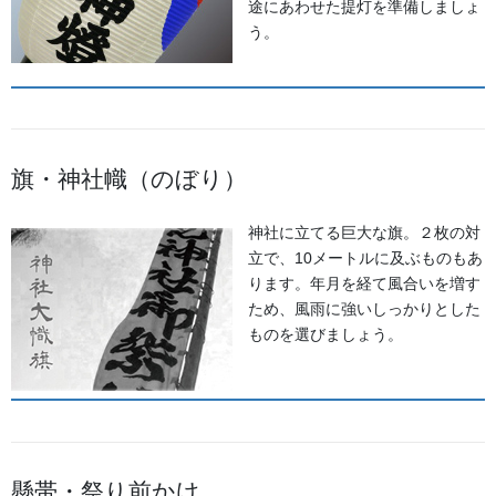
途にあわせた提灯を準備しましょ
う。
旗・神社幟（のぼり）
神社に立てる巨大な旗。２枚の対
立で、10メートルに及ぶものもあ
ります。年月を経て風合いを増す
ため、風雨に強いしっかりとした
ものを選びましょう。
機械 駒刺繍
太さのある金糸のコードを、職人がミシンを操りながら一針一針
細かく縫い留めていく特殊な工法です。アップの写真の通り、目
の詰まった美しい格子状のステッチが並び、圧倒的な立体感と重
厚感を生み出します。
懸帯・祭り前かけ