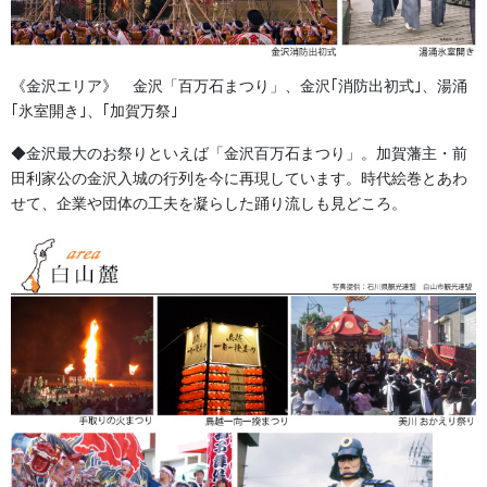
価格：10枚以上 20,000円～/枚 （要見積もり）
文字の形によ
り価格が変わります。
祭り前掛けの価格は、デザインの仕様（入れる文字の数、文字の
《金沢エリア》 金沢「百万石まつり」、金沢｢消防出初式｣、湯涌
大きさ・サイズ、刺繍やワッペンの範囲など）によって変動いた
｢氷室開き｣、｢加賀万祭｣
します。
◆金沢最大のお祭りといえば「金沢百万石まつり」。加賀藩主・前
お客様のご予算やご要望に合わせた最適なプランをご提案いたし
田利家公の金沢入城の行列を今に再現しています。時代絵巻とあわ
ますので、まずは「どんな文字を、どれくらいのサイズで入れた
せて、企業や団体の工夫を凝らした踊り流しも見どころ。
いか」をお気軽にご相談ください。
本商品は1枚からオーダーいただけますが、
ご注文が10枚以下の場
合、少数量生産の型代・加工代が含まれるため、1枚あたりの価格
が高くなります。
あらかじめご了承いただけますと幸いです。
10枚以上でのご注文から価格を大きく抑えることができますの
で、追加のご予定などがある場合は、できるだけまとめてご注文
いただくことをおすすめしております。
納期：45日～