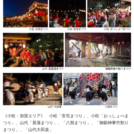
文字の存在感を一層引き立てる「金刺繍」の加工は、刺繍の方法
や、刺繍を施す範囲（面積）によって価格が変動いたします。
太めの金糸でしっかりとふち取ったり、文字全体に複雑な刺繍を
巡らせたりする場合は、高度な技術と時間がかかるため価格が高
くなります。お客様のご予算に合わせて、「最も綺麗に見える刺
繍のバランス」をご提案いたしますので、まずは理想のイメージ
をお気軽にお聞かせください。
価格：10枚以上 28,000円～/枚 （要見積もり）
祭り前掛けの価格は、デザインの仕様（入れる文字の数、文字の
《小松・加賀エリア》 小松「安宅まつり」、小松「おっしょべま
大きさ・サイズ、刺繍やワッペンの範囲など）によって変動いた
つり」、山代「菖蒲まつり」、「八朔まつり」、「御願神事竹割り
します。
まつり」、「山代大田楽」