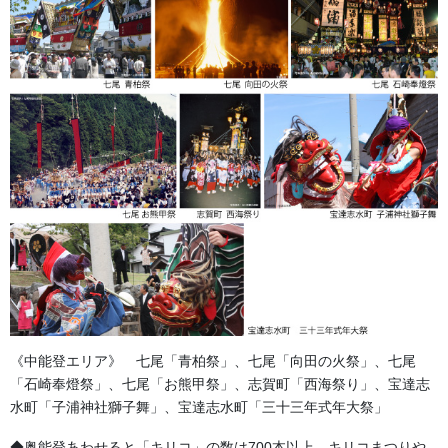
ご家族での思い出づくりにはもちろん、「町内会の子ども会全員
分」「保存会の追加分」など、サイズを分けての注文もお気軽に
ご相談ください！
価格：19,000円～/枚
子供 小サイズ・特小サイズ
サイズ等により価格は変動します。
納期：3週間～
別誂前掛け・文字（ステッチ）
止 文字のフェルトの止め方で
す
《中能登エリア》 七尾「青柏祭」、七尾「向田の火祭」、七尾
「石崎奉燈祭」、七尾「お熊甲祭」、志賀町「西海祭り」、宝達志
水町「子浦神社獅子舞」、宝達志水町「三十三年式年大祭」
◆奥能登あわせると「キリコ」の数は700本以上。キリコまつりや