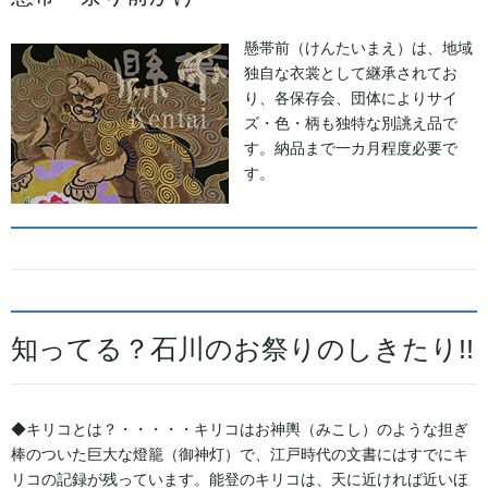
通常の平らな刺繍とは異なり、光を贅沢に反射するため、
お祭り
懸帯前（けんたいまえ）は、地域
の強い日差しや、夜の提灯・ライトに照らされた際の放つ輝きが
独自な衣裳として継承されてお
格段に違います。
「せっかく作るなら、どこから見ても最高に粋
り、各保存会、団体によりサイ
で高級感のある前掛けにしたい」という町内会・保存会様に自信
ズ・色・柄も独特な別誂え品で
を持っておすすめする本格仕様です。
す。納品まで一カ月程度必要で
価格：10枚以上 28,000円～/枚
す。
納期：45日～
機械 振刺繍
知ってる？石川のお祭りのしきたり!!
職人がミシンを巧みに左右へと「振り」ながら、細密なサテンス
テッチで文字の輪郭を美しく包み込んでいく技法です。アップの
◆キリコとは？・・・・・キリコはお神輿（みこし）のような担ぎ
写真の通り、糸が隙間なく均一に並ぶことで、
まるでシルクのよ
棒のついた巨大な燈籠（御神灯）で、江戸時代の文書にはすでにキ
うになめらかで、気品のある上品な輝き
が生まれます。
リコの記録が残っています。能登のキリコは、天に近ければ近いほ