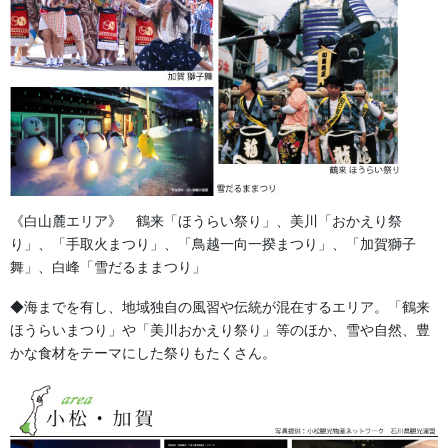
別誂前掛け・文字のフチに機械
金刺繍止
《白山麓エリア》 鶴来「ほうらい祭り」、美川「おかえり祭
り」、「手取火まつり」、「鳥越一向一揆まつり」、「加賀獅子
舞」、白峰「雪だるままつり」
◆海までを有し、地域独自の風習や伝統が混在するエリア。「鶴来
ほうらいまつり」や「美川おかえり祭り」等のほか、雪や自然、豊
かな食材をテーマにした祭りもたくさん。