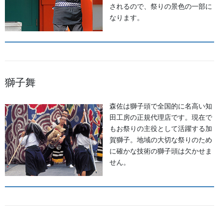
激しく動きます。 金駒刺繍は、光を様々な角度で反射するため、
されるので、祭りの景色の一部に
「動いたときに最も美しく輝く」という特徴を持っています。ま
なります。
た、手仕事や特殊な専門機械を使いわけて頑丈に縫い留められて
いるため、お祭りの激しい動きにも耐えうる堅牢さも兼ね備えて
います。大きな柄は特に手仕事の作りとなります。
長年受け継がれてきた地域の宝であるお祭りに、これ以上ない格
調高さと格式を添えるための、最高峰の加飾技法です。
獅子舞
価格：10枚以上 38,000円～/枚
（要見積もり）
森佐は獅子頭で全国的に名高い知
田工房の正規代理店です。現在で
納期：45日～
もお祭りの主役として活躍する加
賀獅子。地域の大切な祭りのため
に確かな技術の獅子頭は欠かせま
せん。