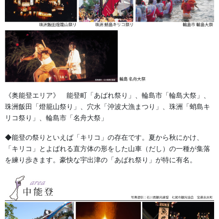
《奥能登エリア》 能登町「あばれ祭り」、輪島市「輪島大祭」、
珠洲飯田「燈籠山祭り」、穴水「沖波大漁まつり」、珠洲「蛸島キ
リコ祭り」、輪島市「名舟大祭」
◆能登の祭りといえば「キリコ」の存在です。夏から秋にかけ、
「キリコ」とよばれる直方体の形をした山車（だし）の一種が集落
鮮やかな赤ベースに、白の「若」の文字が美しく引き立つ、子ど
を練り歩きます。豪快な宇出津の「あばれ祭り」が特に有名。
も用のお祭り前掛けです。
丈夫でありながら、お子様の肌にも優しい別珍生地にフェルト文
字仕立て。
成長に合わせて選べるサイズ展開
なので、子ども会や
保存会のみんなでバッチリお揃いに揃えることができます。