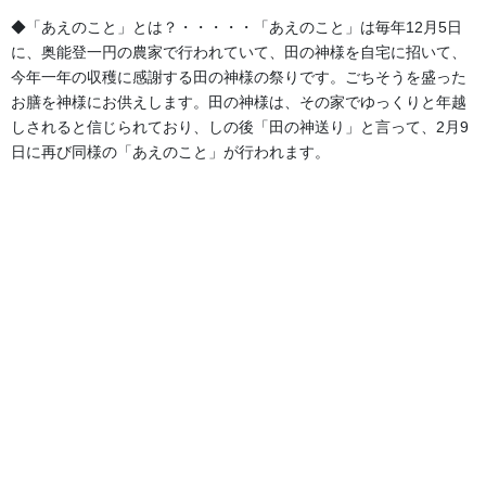
◆「あえのこと」とは？・・・・・「あえのこと」は毎年12月5日
に、奥能登一円の農家で行われていて、田の神様を自宅に招いて、
今年一年の収穫に感謝する田の神様の祭りです。ごちそうを盛った
お膳を神様にお供えします。田の神様は、その家でゆっくりと年越
しされると信じられており、しの後「田の神送り」と言って、2月9
日に再び同様の「あえのこと」が行われます。
定番アップリケ刺繍（虎・龍・
鷹・宝船・鯉・侍） お好みの柄
をお選びください。