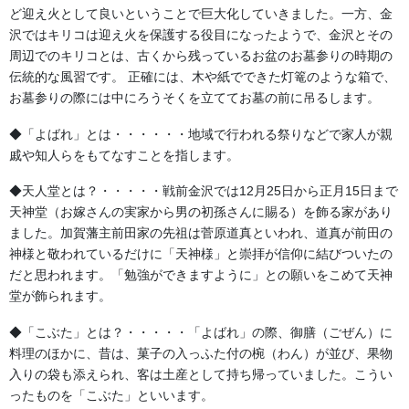
文字のキリッとした輪郭が強調され、スマートで粋な印象に仕上
ど迎え火として良いということで巨大化していきました。一方、金
がるため、伝統的な中にも「すっきりと洗練された美しさ」を求
沢ではキリコは迎え火を保護する役目になったようで、金沢とその
められる町内会・保存会様に大変人気のある本格仕様です。
周辺でのキリコとは、古くから残っているお盆のお墓参りの時期の
伝統的な風習です。 正確には、木や紙でできた灯篭のような箱で、
価格：10枚以上 28,000円～/枚
お墓参りの際には中にろうそくを立ててお墓の前に吊るします。
納期：45日～
◆「よばれ」とは・・・・・・地域で行われる祭りなどで家人が親
戚や知人らをもてなすことを指します。
◆天人堂とは？・・・・・戦前金沢では12月25日から正月15日まで
天神堂（お嫁さんの実家から男の初孫さんに賜る）を飾る家があり
ました。加賀藩主前田家の先祖は菅原道真といわれ、道真が前田の
神様と敬われているだけに「天神様」と崇拝が信仰に結びついたの
だと思われます。「勉強ができますように」との願いをこめて天神
堂が飾られます。
◆「こぶた」とは？・・・・・「よばれ」の際、御膳（ごぜん）に
料理のほかに、昔は、菓子の入っふた付の椀（わん）が並び、果物
入りの袋も添えられ、客は土産として持ち帰っていました。こうい
ったものを「こぶた」といいます。