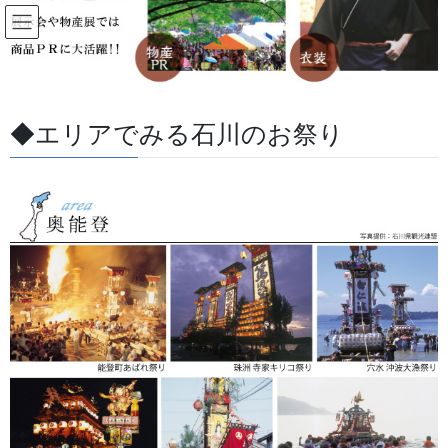
コ
ナ
ン
ビ
テ
ゲ
ン
ー
祭り前掛けの価格と納期について｜
ツ
シ
けんたい
に
ョ
◆エリアでみる石川のお祭り
移
ン
動
に
HOME
祭り前掛けの価格と納期について｜けんたい
移
動
子供用前掛け・「若」の一文字で
す 人気の規格です。