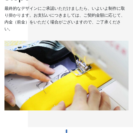
◆城下町・小松や大聖寺藩の影響を色濃く残す町衆文化の祭りが伝
最終的なデザインにご承認いただけましたら、いよいよ制作に取
わっています。小松の「お旅まつり」のほか、加賀温泉卿ならでは
り掛かります。お支払いにつきましては、ご契約金額に応じて、
の威勢のいい温泉地での伝統ある祭事が多く行われます。
内金（前金）をいただく場合がございますので、ご了承くださ
い。
森佐では、石川県はもとより、それぞれの地域のお祭りにあわせた半天・法被やお祭
り用品を数多く取り扱っております。お祭りの事はお気軽にご相談下さい。
出かけてみる石川のお祭り【必須ア
イテム】
オリジナル半纏・法被
オリジナルで製作する半纏を「別
誂半纏（べつあつらえはんて
ん）」といいます。その土地にあ
った色合いや絵柄、風合いが用意