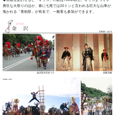
勇壮な火祭りのほか、春に七尾では20トンと言われる巨大な山車が
＜1.定番から選んで作成する場合＞
曳かれる「青柏祭」が有名で、一般客も参加ができます。
大人サイズの人気の高い5種類の定番柄（虎・龍・鷹・宝船・鯉）
をご用意しております。
＜2.お客様オリジナルデザインを作成する場合＞
お客様のご希望の図・柄をお聞きしてレイアウトを作成いたしま
す。お客様のイメージに合った最適なレイアウト案をご提案させ
ていただきます。
お祭り前掛け（けんたい）のサイズはこちら