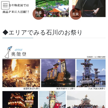
コ
ナ
ン
ビ
テ
ゲ
ン
ー
How to order 祭り前掛け（けんた
ツ
シ
い）のご注文の流れ
に
ョ
◆エリアでみる石川のお祭り
移
ン
動
に
HOME
How to order 祭り前掛け（けんたい）のご注文の流れ
移
動
step
1
ご来店またはお電話、当サイトお問い合わせフォームより
ご連絡下さい.
076-237-8888
電話でのお問い合わせはこちらにおかけ下さい