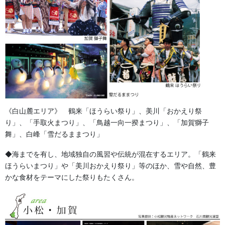
《白山麓エリア》 鶴来「ほうらい祭り」、美川「おかえり祭
り」、「手取火まつり」、「鳥越一向一揆まつり」、「加賀獅子
舞」、白峰「雪だるままつり」
◆海までを有し、地域独自の風習や伝統が混在するエリア。「鶴来
step5
ほうらいまつり」や「美川おかえり祭り」等のほか、雪や自然、豊
かな食材をテーマにした祭りもたくさん。
再修正のご確認が済みましたら、最終的なお見積もりと納期をご
案内いたします。
この際、もし
ご予算
や
ご希望の納期
がございましたら、お気軽に
お知らせください。いただいた内容に合わせて、
針数の調整
や
素