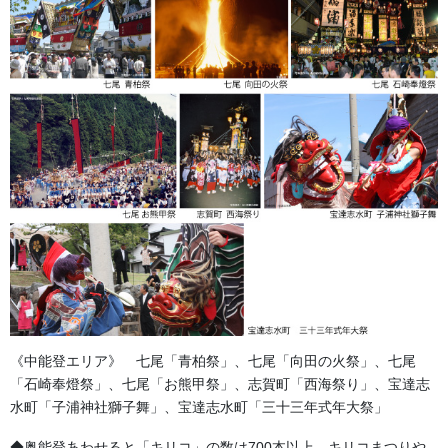
《中能登エリア》 七尾「青柏祭」、七尾「向田の火祭」、七尾
「石崎奉燈祭」、七尾「お熊甲祭」、志賀町「西海祭り」、宝達志
step
3
水町「子浦神社獅子舞」、宝達志水町「三十三年式年大祭」
◆奥能登あわせると「キリコ」の数は700本以上。キリコまつりや