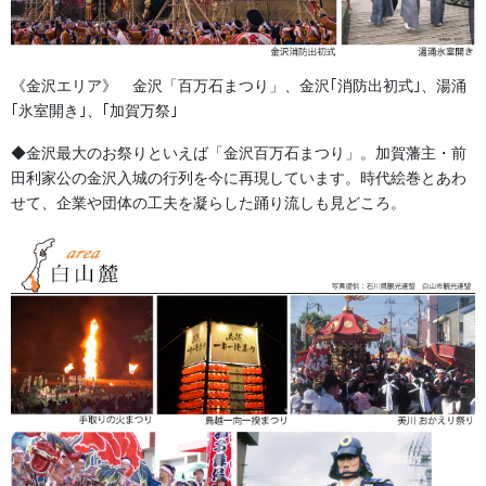
《金沢エリア》 金沢「百万石まつり」、金沢｢消防出初式｣、湯涌
｢氷室開き｣、｢加賀万祭｣
◆金沢最大のお祭りといえば「金沢百万石まつり」。加賀藩主・前
田利家公の金沢入城の行列を今に再現しています。時代絵巻とあわ
せて、企業や団体の工夫を凝らした踊り流しも見どころ。
step
4
最終的なデザインをご確認いただいた後、刺繍工房にて技術的な
可否を確認いたします。その結果をもとに、お客様と最終的な調
整を行ってまいります。