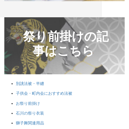
幕・のれん
祭りの際に神社仏閣に掲げる幕は
カ
綿や絹製、ポリエステルのものな
バ
ー
祭り前掛けの記
どが揃っています。のれんは基本
リ
的に別誂えです。本染めと昇華転
ン
写方式で様々なサイズがありま
事はこちら
ク
す。
別誂法被・半纏
ちょうちん
子供会・町内会におすすめ法被
お祭り前掛け
「手描・別誂提灯」は基本形のほ
かに、少し頭が大きい金沢型もあ
石川の祭り衣装
ります。丸いタイプや細長いタイ
獅子舞関連用品
プの提灯など、地域のお祭りや用