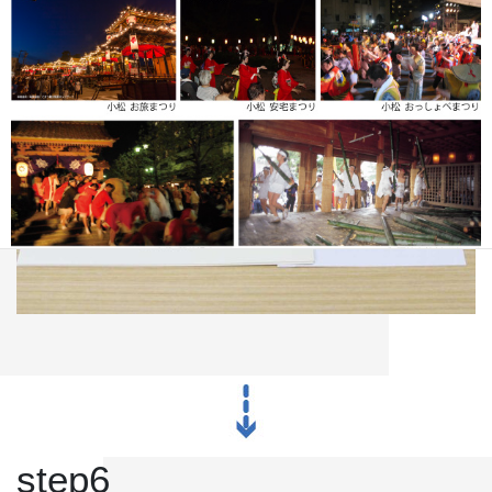
材の変更
など、最適な方法を再検討させていただきます。
《小松・加賀エリア》 小松「安宅まつり」、小松「おっしょべま
つり」、山代「菖蒲まつり」、「八朔まつり」、「御願神事竹割り
step6
まつり」、「山代大田楽」