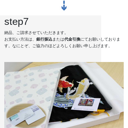
されるので、祭りの景色の一部に
なります。
step7
納品、ご請求させていただきます。
お支払い方法は、
銀行振込
または
代金引換
にてお願いしておりま
す。なにとぞ、ご協力のほどよろしくお願い申し上げます。
獅子舞
森佐は獅子頭で全国的に名高い知
田工房の正規代理店です。現在で
もお祭りの主役として活躍する加
賀獅子。地域の大切な祭りのため
に確かな技術の獅子頭は欠かせま
せん。