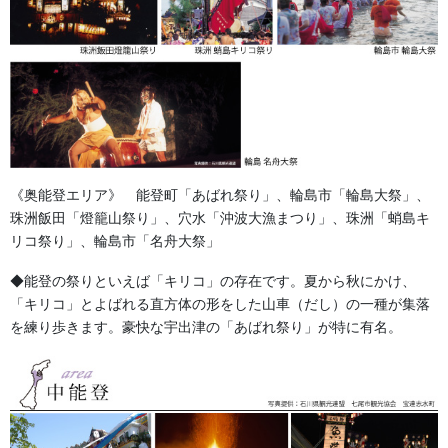
お問合せフォームはこちら
お気軽にお問い合わせください
《奥能登エリア》 能登町「あばれ祭り」、輪島市「輪島大祭」、
step
2
珠洲飯田「燈籠山祭り」、穴水「沖波大漁まつり」、珠洲「蛸島キ
リコ祭り」、輪島市「名舟大祭」
お客様のご希望のデザイン、生地、数量、納期などについて、詳
◆能登の祭りといえば「キリコ」の存在です。夏から秋にかけ、
しくお打ち合わせさせていただきます。お客様の思いをお伺い
「キリコ」とよばれる直方体の形をした山車（だし）の一種が集落
し、最適なプランをご提案いたします。
を練り歩きます。豪快な宇出津の「あばれ祭り」が特に有名。
お祭り前掛け（けんたい）の価格と納期
作成事案はこちら