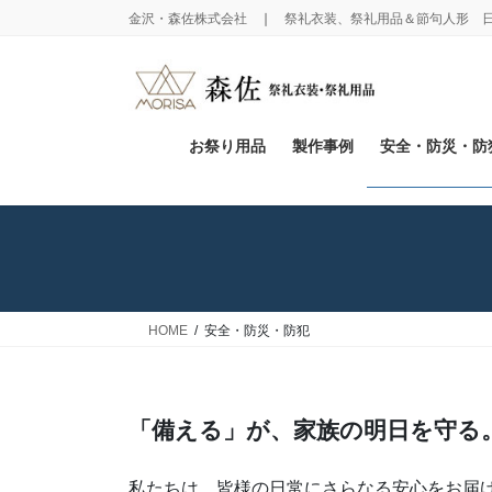
コ
ナ
金沢・森佐株式会社 ❘ 祭礼衣装、祭礼用品＆節句人形 
ン
ビ
テ
ゲ
ン
ー
ツ
シ
に
ョ
お祭り用品
製作事例
安全・防災・防
移
ン
動
に
移
動
HOME
安全・防災・防犯
「備える」が、家族の明日を守る
私たちは、皆様の日常にさらなる安心をお届