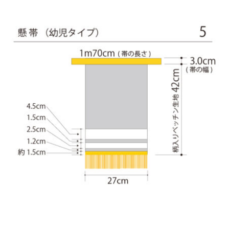
ど迎え火として良いということで巨大化していきました。一方、金
沢ではキリコは迎え火を保護する役目になったようで、金沢とその
周辺でのキリコとは、古くから残っているお盆のお墓参りの時期の
伝統的な風習です。 正確には、木や紙でできた灯篭のような箱で、
お墓参りの際には中にろうそくを立ててお墓の前に吊るします。
◆「よばれ」とは・・・・・・地域で行われる祭りなどで家人が親
戚や知人らをもてなすことを指します。
◆天人堂とは？・・・・・戦前金沢では12月25日から正月15日まで
天神堂（お嫁さんの実家から男の初孫さんに賜る）を飾る家があり
ました。加賀藩主前田家の先祖は菅原道真といわれ、道真が前田の
神様と敬われているだけに「天神様」と崇拝が信仰に結びついたの
だと思われます。「勉強ができますように」との願いをこめて天神
堂が飾られます。
◆「こぶた」とは？・・・・・「よばれ」の際、御膳（ごぜん）に
料理のほかに、昔は、菓子の入っふた付の椀（わん）が並び、果物
入りの袋も添えられ、客は土産として持ち帰っていました。こうい
ったものを「こぶた」といいます。