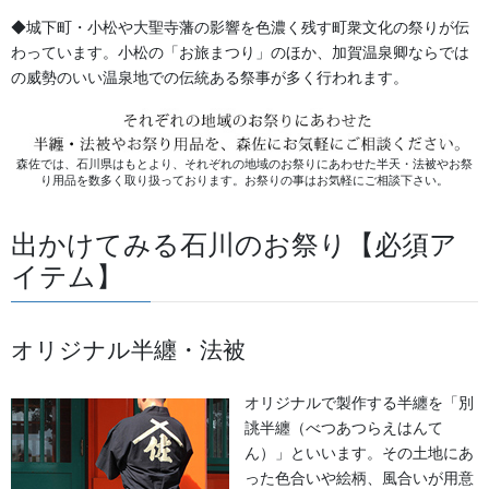
◆城下町・小松や大聖寺藩の影響を色濃く残す町衆文化の祭りが伝
わっています。小松の「お旅まつり」のほか、加賀温泉卿ならでは
の威勢のいい温泉地での伝統ある祭事が多く行われます。
森佐では、石川県はもとより、それぞれの地域のお祭りにあわせた半天・法被やお祭
り用品を数多く取り扱っております。お祭りの事はお気軽にご相談下さい。
出かけてみる石川のお祭り【必須ア
イテム】
オリジナル半纏・法被
オリジナルで製作する半纏を「別
誂半纏（べつあつらえはんて
ん）」といいます。その土地にあ
った色合いや絵柄、風合いが用意