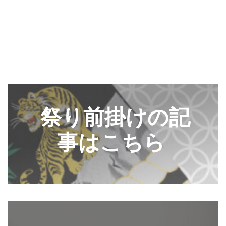
◆「あえのこと」とは？・・・・・「あえのこと」は毎年12月5日
に、奥能登一円の農家で行われていて、田の神様を自宅に招いて、
今年一年の収穫に感謝する田の神様の祭りです。ごちそうを盛った
お膳を神様にお供えします。田の神様は、その家でゆっくりと年越
しされると信じられており、しの後「田の神送り」と言って、2月9
日に再び同様の「あえのこと」が行われます。
カ
バ
ー
祭り前掛けの記
リ
ン
事はこちら
ク