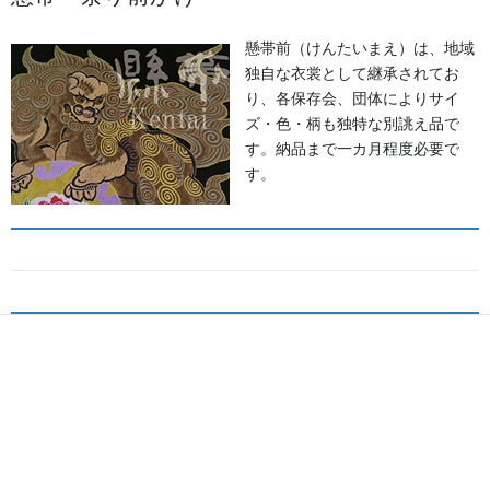
懸帯前（けんたいまえ）は、地域
独自な衣裳として継承されてお
り、各保存会、団体によりサイ
ズ・色・柄も独特な別誂え品で
す。納品まで一カ月程度必要で
す。
知ってる？石川のお祭りのしきたり!!
◆キリコとは？・・・・・キリコはお神輿（みこし）のような担ぎ
棒のついた巨大な燈籠（御神灯）で、江戸時代の文書にはすでにキ
リコの記録が残っています。能登のキリコは、天に近ければ近いほ