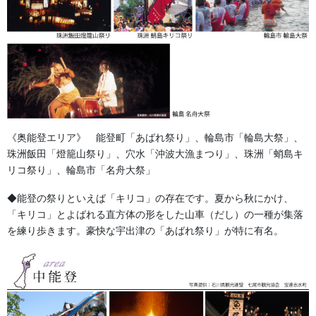
心ください。私たちが丁寧にお話を伺い、素材、デザイン、ご予
算のすべてにおいて納得のいくプランを一緒に作り上げていきま
す。
※メーカー規制柄の子供用サイズは虎・龍・鷹・宝船の4柄のみに
なります。文字はできます。ご了承下さい。
定番柄と使用別の価格・納期はこちら
《奥能登エリア》 能登町「あばれ祭り」、輪島市「輪島大祭」、
ご注文の流れはこちらから
珠洲飯田「燈籠山祭り」、穴水「沖波大漁まつり」、珠洲「蛸島キ
リコ祭り」、輪島市「名舟大祭」
前掛けのサイズ表はこちら
◆能登の祭りといえば「キリコ」の存在です。夏から秋にかけ、
「キリコ」とよばれる直方体の形をした山車（だし）の一種が集落
を練り歩きます。豪快な宇出津の「あばれ祭り」が特に有名。