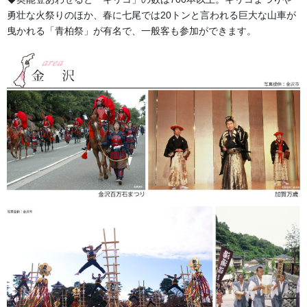
勇壮な火祭りのほか、春に七尾では20トンと言われる巨大な山車が
昇り鯉
: 常に「上を目指す」という前向きな姿勢や、運気を
曳かれる「青柏祭」が有名で、一般客も参加ができます。
右肩上がりにするというゲン担ぎ
猛虎（もうこ）
: 獅子を圧倒するほどの強さと勇気、魔除け
など…その他縁起のよい柄が多数ございます。