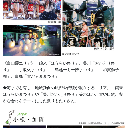
《白山麓エリア》 鶴来「ほうらい祭り」、美川「おかえり祭
2. 地域の「誇り」と「象徴」
り」、「手取火まつり」、「鳥越一向一揆まつり」、「加賀獅子
舞」、白峰「雪だるままつり」
古くから、懸帯はその町内や団体の「格」を表すものでもありま
◆海までを有し、地域独自の風習や伝統が混在するエリア。「鶴来
した。 金糸や銀糸をふんだんに使い、立体的な刺繍（肉入れ刺
ほうらいまつり」や「美川おかえり祭り」等のほか、雪や自然、豊
繍）を施した豪華な懸帯は、地域の結束力や祭りに懸ける情熱の
かな食材をテーマにした祭りもたくさん。
象徴として、代々大切に受け継がれてきました。
3. 演舞を引き立てる装飾美