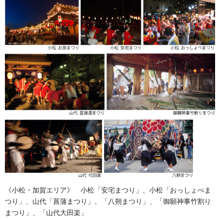
獅子舞の激しい動きに合わせて、懸帯の下部についた「フレンジ
（房）」が揺れ動く様子は、演舞をよりダイナミックに、美しく
見せる視覚的な効果も備えています。
祭り前掛け（けんたい）のサイズ表
《小松・加賀エリア》 小松「安宅まつり」、小松「おっしょべま
つり」、山代「菖蒲まつり」、「八朔まつり」、「御願神事竹割り
まつり」、「山代大田楽」