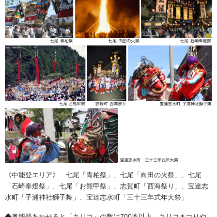
懸帯の役割と成り立ち
1. 魔除けと守護の象徴
懸帯に施される刺繍には、必ずといっていいほど「龍」「獅子」
「虎」「鷹」といった強く勇猛な生き物が描かれます。これは、
《中能登エリア》 七尾「青柏祭」、七尾「向田の火祭」、七尾
お祭りの際に悪いものを追い払い、演者を守る「魔除け」の役割
「石崎奉燈祭」、七尾「お熊甲祭」、志賀町「西海祭り」、宝達志
があるためです。
水町「子浦神社獅子舞」、宝達志水町「三十三年式年大祭」
昇り竜
: 運気上昇、家内安全
◆奥能登あわせると「キリコ」の数は700本以上。キリコまつりや