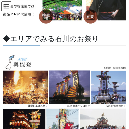
コ
ナ
ン
ビ
テ
ゲ
ン
ー
お祭り前掛け（けんたい）
ツ
シ
に
ョ
◆エリアでみる石川のお祭り
移
ン
HOME
お祭り前掛け（けんたい）
動
に
移
動
祭りの魂を形にする「完全オーダー
メイド前掛け」
お客様お一人おひとりのご要望に寄り添って作り上げていきま
す。
特別な日だからこそ、最高の一枚を。
当店では、熟練の職人が一点一点、魂を込めてお祭り用前掛けを
製作いたします。
「初めて作るから何をすればいいかわからない」という方もご安