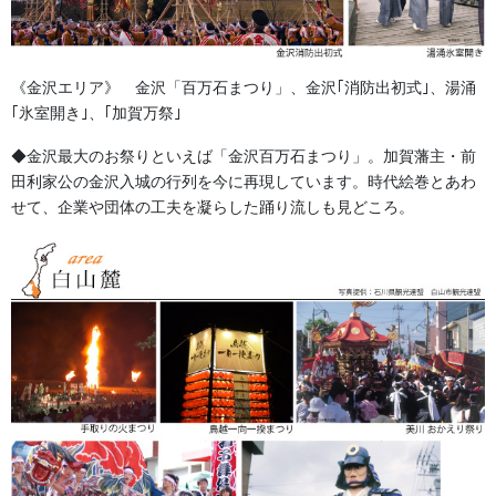
《金沢エリア》 金沢「百万石まつり」、金沢｢消防出初式｣、湯涌
｢氷室開き｣、｢加賀万祭｣
◆金沢最大のお祭りといえば「金沢百万石まつり」。加賀藩主・前
田利家公の金沢入城の行列を今に再現しています。時代絵巻とあわ
せて、企業や団体の工夫を凝らした踊り流しも見どころ。