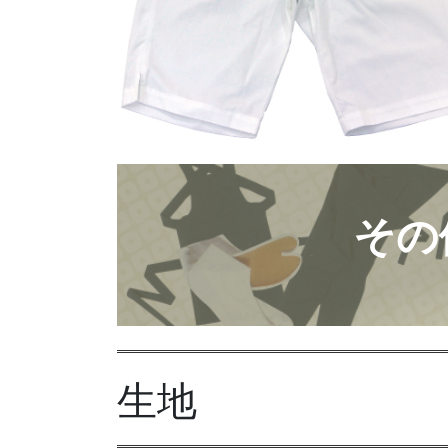
カ
バ
その
ー
リ
ン
ク
生地