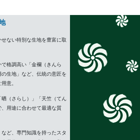
地
かせない特別な生地を豊富に取
かで格調高い「金襴（きんら
用の生地」など、伝統の意匠を
ご用意。
「晒（さらし）」「天竺（てん
で、用途に合わせて最適な質
）など、専門知識を持ったスタ