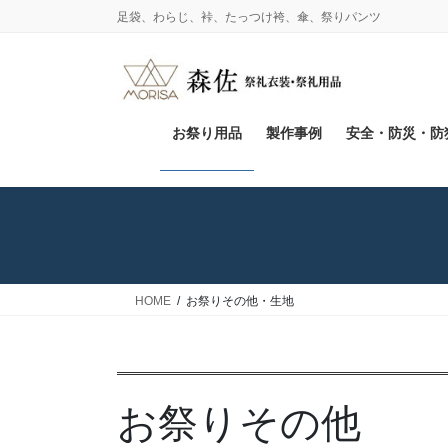
コ
ナ
足袋、わらじ、裃、たっつけ袴、傘、祭りパンツ
ン
ビ
テ
ゲ
ン
ー
ツ
シ
に
ョ
お祭り用品
製作事例
安全・防災・防
移
ン
動
に
移
動
HOME
お祭りその他・生地
お祭りその他