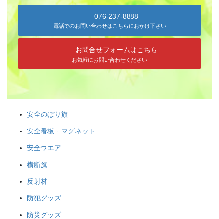
076-237-8888
電話でのお問い合わせはこちらにおかけ下さい
お問合せフォームはこちら
お気軽にお問い合わせください
《白山麓エリア》 鶴来「ほうらい祭り」、美川「おかえり祭
安全のぼり旗
り」、「手取火まつり」、「鳥越一向一揆まつり」、「加賀獅子
舞」、白峰「雪だるままつり」
安全看板・マグネット
安全ウエア
◆海までを有し、地域独自の風習や伝統が混在するエリア。「鶴来
ほうらいまつり」や「美川おかえり祭り」等のほか、雪や自然、豊
横断旗
かな食材をテーマにした祭りもたくさん。
反射材
防犯グッズ
防災グッズ