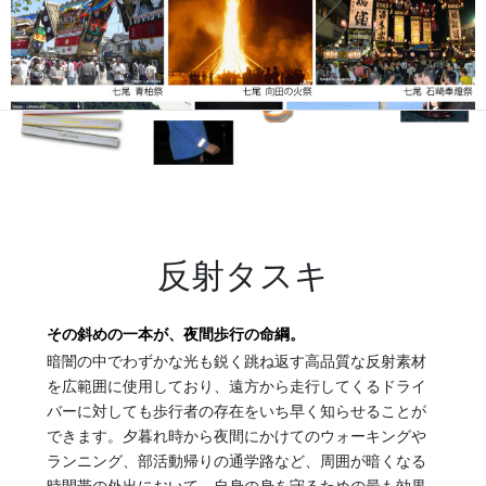
反射タスキ
その斜めの一本が、夜間歩行の命綱。
暗闇の中でわずかな光も鋭く跳ね返す高品質な反射素材
を広範囲に使用しており、遠方から走行してくるドライ
《中能登エリア》 七尾「青柏祭」、七尾「向田の火祭」、七尾
バーに対しても歩行者の存在をいち早く知らせることが
「石崎奉燈祭」、七尾「お熊甲祭」、志賀町「西海祭り」、宝達志
できます。夕暮れ時から夜間にかけてのウォーキングや
水町「子浦神社獅子舞」、宝達志水町「三十三年式年大祭」
ランニング、部活動帰りの通学路など、周囲が暗くなる
◆奥能登あわせると「キリコ」の数は700本以上。キリコまつりや
時間帯の外出において、自身の身を守るための最も効果