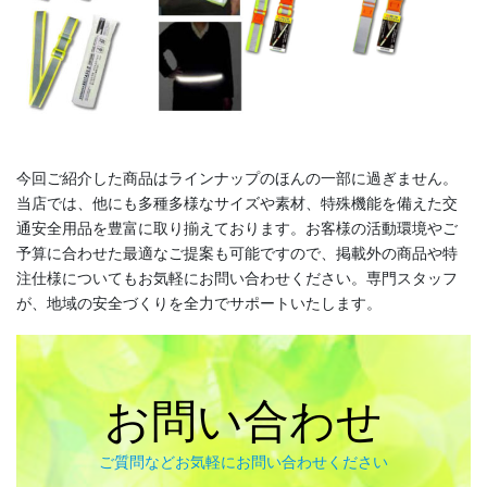
《金沢エリア》 金沢「百万石まつり」、金沢｢消防出初式｣、湯涌
｢氷室開き｣、｢加賀万祭｣
◆金沢最大のお祭りといえば「金沢百万石まつり」。加賀藩主・前
今回ご紹介した商品はラインナップのほんの一部に過ぎません。
田利家公の金沢入城の行列を今に再現しています。時代絵巻とあわ
当店では、他にも多種多様なサイズや素材、特殊機能を備えた交
せて、企業や団体の工夫を凝らした踊り流しも見どころ。
通安全用品を豊富に取り揃えております。お客様の活動環境やご
予算に合わせた最適なご提案も可能ですので、掲載外の商品や特
注仕様についてもお気軽にお問い合わせください。専門スタッフ
が、地域の安全づくりを全力でサポートいたします。
お問い合わせ
ご質問などお気軽にお問い合わせください