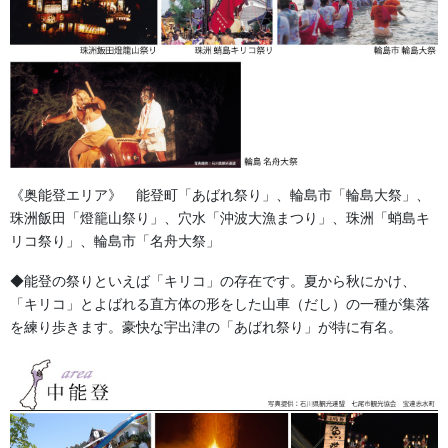
装着は驚くほど簡単で、手首や足首、あるいはバッグの
持ち手に軽く打ちつけるだけで、内蔵されたスチールス
プリングがくるりと巻き付き、一人ひとりのサイズに心
地よくフィットします。面ファスナーのような着脱の手
間がなく、お子様からご年配の方まで、誰でも瞬時に着
用できるのが最大の魅力です。
団体名やスローガンを入れる事もできます。お問合せ下
《奥能登エリア》 能登町「あばれ祭り」、輪島市「輪島大祭」、
さい。
珠洲飯田「燈籠山祭り」、穴水「沖波大漁まつり」、珠洲「蛸島キ
リコ祭り」、輪島市「名舟大祭」
◆能登の祭りといえば「キリコ」の存在です。夏から秋にかけ、
「キリコ」とよばれる直方体の形をした山車（だし）の一種が集落
を練り歩きます。豪快な宇出津の「あばれ祭り」が特に有名。