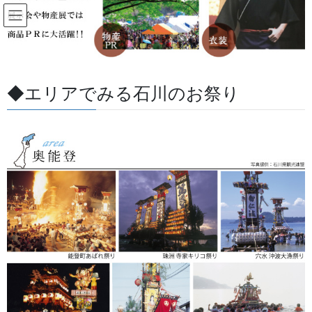
コ
ナ
ン
ビ
テ
ゲ
ン
ー
反射材
ツ
シ
に
ョ
◆エリアでみる石川のお祭り
移
ン
HOME
反射材
動
に
移
動
反射リストバンド
小さくても夜間車のヘッドライトに「キラッ」と反射し
ます。
暗闇の中で車のヘッドライトを浴びると、強力な再帰反
射によってドライバーへ自分の存在を鮮烈に伝えます。
街灯の少ない通学路や、夕暮れ時のランニング、そして
大切な愛犬との夜のお散歩など、視界が悪いシーンでの
事故のリスクを劇的に軽減します。