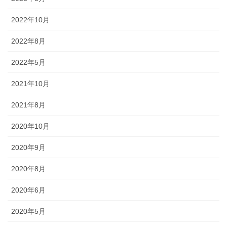
◆城下町・小松や大聖寺藩の影響を色濃く残す町衆文化の祭りが伝
2022年10月
わっています。小松の「お旅まつり」のほか、加賀温泉卿ならでは
の威勢のいい温泉地での伝統ある祭事が多く行われます。
2022年8月
2022年5月
森佐では、石川県はもとより、それぞれの地域のお祭りにあわせた半天・法被やお祭
2021年10月
り用品を数多く取り扱っております。お祭りの事はお気軽にご相談下さい。
2021年8月
出かけてみる石川のお祭り【必須ア
イテム】
2020年10月
2020年9月
オリジナル半纏・法被
2020年8月
オリジナルで製作する半纏を「別
2020年6月
誂半纏（べつあつらえはんて
ん）」といいます。その土地にあ
2020年5月
った色合いや絵柄、風合いが用意