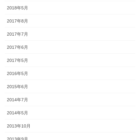
幕・のれん
2018年5月
祭りの際に神社仏閣に掲げる幕は
2017年8月
綿や絹製、ポリエステルのものな
2017年7月
どが揃っています。のれんは基本
的に別誂えです。本染めと昇華転
2017年6月
写方式で様々なサイズがありま
す。
2017年5月
2016年5月
2015年6月
ちょうちん
2014年7月
2014年5月
「手描・別誂提灯」は基本形のほ
かに、少し頭が大きい金沢型もあ
2013年10月
ります。丸いタイプや細長いタイ
プの提灯など、地域のお祭りや用
2013年9月