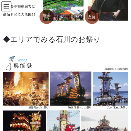
コ
ナ
ン
ビ
テ
ゲ
ン
ー
すべての記事
ツ
シ
に
ョ
◆エリアでみる石川のお祭り
移
ン
HOME
すべての記事
お祭用品・品目
足袋,腹掛・股引、手拭
動
に
移
動
足袋,腹掛・股引、手拭
ゴム底
2023/08/09
足袋,腹掛・股引、手拭
わらじ 13H22-02
サイズ：大人用フリーサイズ（実測約25ｃｍ） 手作りの為サイズ
は多少の誤差があります。 価格はお気軽にお問い合わせくださ