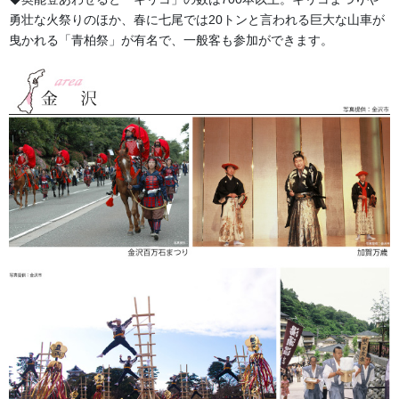
勇壮な火祭りのほか、春に七尾では20トンと言われる巨大な山車が
2017/06/27
曳かれる「青柏祭」が有名で、一般客も参加ができます。
足袋,腹掛・股引、手拭
豆絞り手拭 紺一色・赤紺
手拭生地 １反物です。ご自分でカットしていただく商品となり
ます。80ｃｍ物が１０枚分です。少し長めにして８枚取りでもＯ
Ｋです。 長尺の90ｃｍとり10枚分の反物もご用意しております。
お客様でカットしていただきますようお […]
2016/05/24
足袋,腹掛・股引、手拭
腹掛・股引の画像案内
— 股引 日本の伝統的腹掛・股引は江戸時代には鯉口シャツと共
に職人の一般的な日常着となり、現代では祭り衣装として広く愛
用されています。 紺腹掛 サイズ 胸 囲 価 格 […]
2016/05/24
足袋,腹掛・股引、手拭