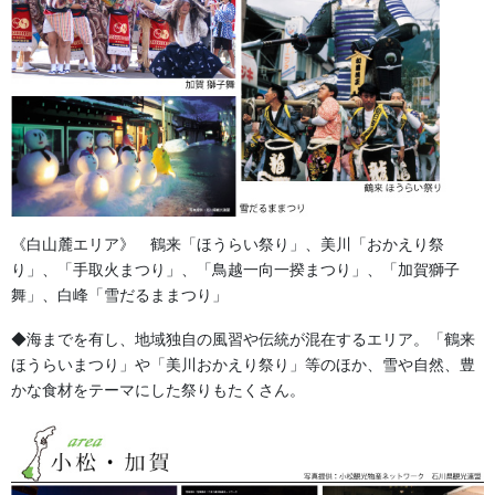
幕・のぼり
生地
足袋,腹掛・股引、手拭
お知らせ
2026年8月
《白山麓エリア》 鶴来「ほうらい祭り」、美川「おかえり祭
り」、「手取火まつり」、「鳥越一向一揆まつり」、「加賀獅子
2026年7月
舞」、白峰「雪だるままつり」
2026年6月
◆海までを有し、地域独自の風習や伝統が混在するエリア。「鶴来
ほうらいまつり」や「美川おかえり祭り」等のほか、雪や自然、豊
2026年5月
かな食材をテーマにした祭りもたくさん。
2026年2月
2025年7月