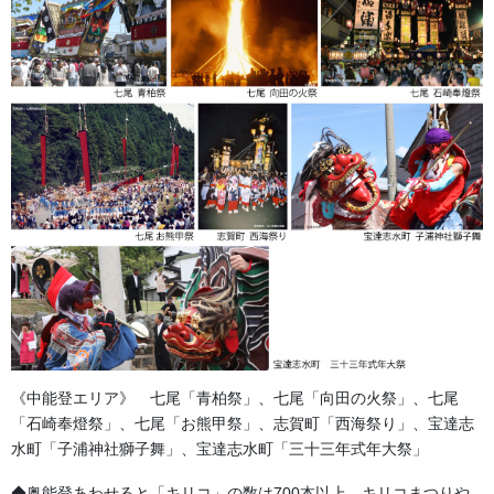
うにしました。両衿に出るように印入れ位置をうま […]
2018/08/02
足袋,腹掛・股引、手拭
日本手ぬぐい の染手法について
日本手ぬぐいの代表的な染色方法は注染が代表的です。メーカー
が希望する数量が200枚～300枚と多い為、近年は少ロット(100枚)
の別注の要望に応えるため、本染めや顔料染で制作することも多
くなっています。数量が多い場合は注 […]
2017/07/07
足袋,腹掛・股引、手拭
わらじ 草履
《中能登エリア》 七尾「青柏祭」、七尾「向田の火祭」、七尾
ワラで編んだ草履です。祭に参加の女の子にも人気があります。
「石崎奉燈祭」、七尾「お熊甲祭」、志賀町「西海祭り」、宝達志
紅白 参考小売価格 ２２００円(税別)・ ピンク 参考小売価
水町「子浦神社獅子舞」、宝達志水町「三十三年式年大祭」
格 ２０００円(税別) 要 予約品 金沢・祭りの森佐お祭り衣装・
お祭り用品のご相談は金沢・森佐へお気 […]
◆奥能登あわせると「キリコ」の数は700本以上。キリコまつりや