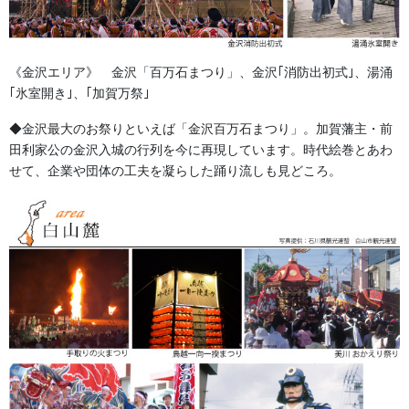
足袋の画像案内
— 紺祭足袋 サイズ 価 格 15cm～20cm 子供用3枚こはぜ・1cm
《金沢エリア》 金沢「百万石まつり」、金沢｢消防出初式｣、湯涌
きざみ 1,450円 21cm～27cm 大人用4枚こはぜ・0.5cmきざみ
｢氷室開き｣、｢加賀万祭｣
1,550円 28cm 大人用4枚こはぜ 1,650円 […]
◆金沢最大のお祭りといえば「金沢百万石まつり」。加賀藩主・前
田利家公の金沢入城の行列を今に再現しています。時代絵巻とあわ
法被・はっぴ・はんてん・印半纏
せて、企業や団体の工夫を凝らした踊り流しも見どころ。
よもやま話
お祭備品と豆知識
お祭用品・品目
獅子舞・衣裳・別仕立・小物
祭り前掛け・けんたい・胸当て
提灯 祭