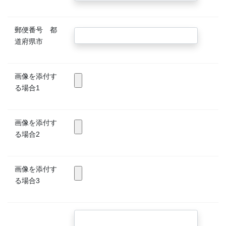
郵便番号 都
道府県市
画像を添付す
る場合1
《奥能登エリア》 能登町「あばれ祭り」、輪島市「輪島大祭」、
珠洲飯田「燈籠山祭り」、穴水「沖波大漁まつり」、珠洲「蛸島キ
リコ祭り」、輪島市「名舟大祭」
画像を添付す
る場合2
◆能登の祭りといえば「キリコ」の存在です。夏から秋にかけ、
「キリコ」とよばれる直方体の形をした山車（だし）の一種が集落
を練り歩きます。豪快な宇出津の「あばれ祭り」が特に有名。
画像を添付す
る場合3