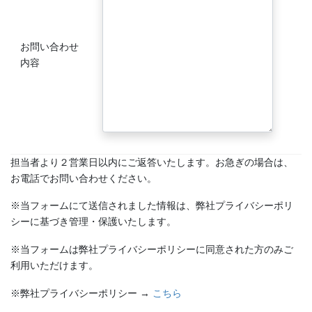
お問い合わせ
内容
担当者より２営業日以内にご返答いたします。お急ぎの場合は、
お電話でお問い合わせください。
※当フォームにて送信されました情報は、弊社プライバシーポリ
シーに基づき管理・保護いたします。
※当フォームは弊社プライバシーポリシーに同意された方のみご
《中能登エリア》 七尾「青柏祭」、七尾「向田の火祭」、七尾
利用いただけます。
「石崎奉燈祭」、七尾「お熊甲祭」、志賀町「西海祭り」、宝達志
水町「子浦神社獅子舞」、宝達志水町「三十三年式年大祭」
※弊社プライバシーポリシー →
こちら
◆奥能登あわせると「キリコ」の数は700本以上。キリコまつりや