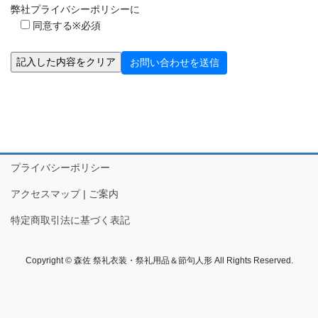
弊社プライバシーポリシーに
勇壮な火祭りのほか、春に七尾では20トンと言われる巨大な山車が
同意する
※必須
曳かれる「青柏祭」が有名で、一般客も参加ができます。
プライバシーポリシー
アクセスマップ | ご案内
特定商取引法に基づく表記
Copyright © 森佐 祭礼衣装・祭礼用品＆節句人形 All Rights Reserved.