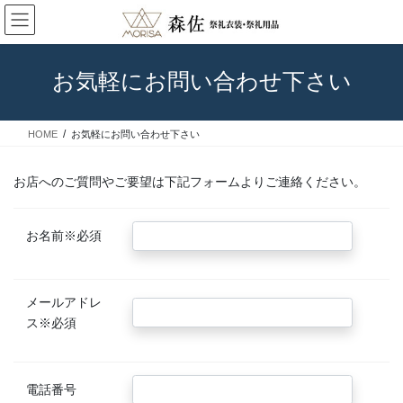
コ
ナ
ン
ビ
テ
ゲ
ン
ー
お気軽にお問い合わせ下さい
ツ
シ
に
ョ
◆エリアでみる石川のお祭り
移
ン
HOME
お気軽にお問い合わせ下さい
動
に
移
動
お店へのご質問やご要望は下記フォームよりご連絡ください。
お名前
※必須
メールアドレ
ス
※必須
電話番号