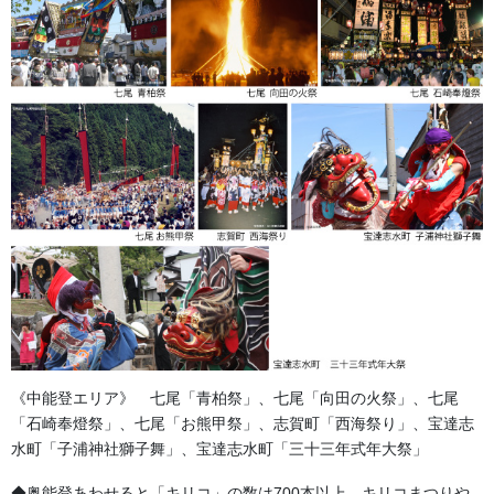
法被
綿100％ タッサーブロード
染め
《中能登エリア》 七尾「青柏祭」、七尾「向田の火祭」、七尾
「石崎奉燈祭」、七尾「お熊甲祭」、志賀町「西海祭り」、宝達志
水町「子浦神社獅子舞」、宝達志水町「三十三年式年大祭」
◆奥能登あわせると「キリコ」の数は700本以上。キリコまつりや