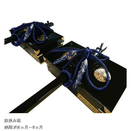
奴挟み箱
納期:約6ヵ月～8ヵ月