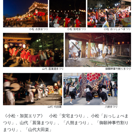
染め
《小松・加賀エリア》 小松「安宅まつり」、小松「おっしょべま
つり」、山代「菖蒲まつり」、「八朔まつり」、「御願神事竹割り
まつり」、「山代大田楽」