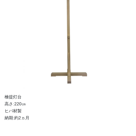
檜提灯台
高さ:220㎝
ヒバ材製
納期:約2ヵ月