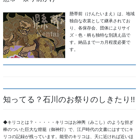
懸帯前（けんたいまえ）は、地域
独自な衣裳として継承されてお
り、各保存会、団体によりサイ
ズ・色・柄も独特な別誂え品で
す。納品まで一カ月程度必要で
す。
知ってる？石川のお祭りのしきたり!!
法被
◆キリコとは？・・・・・キリコはお神輿（みこし）のような担ぎ
素材:絽
棒のついた巨大な燈籠（御神灯）で、江戸時代の文書にはすでにキ
リコの記録が残っています。能登のキリコは、天に近ければ近いほ