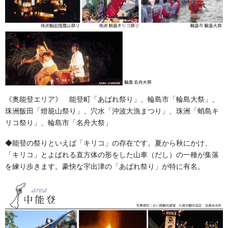
幕
法被・半纏の製作事例
《奥能登エリア》 能登町「あばれ祭り」、輪島市「輪島大祭」、
珠洲飯田「燈籠山祭り」、穴水「沖波大漁まつり」、珠洲「蛸島キ
リコ祭り」、輪島市「名舟大祭」
◆能登の祭りといえば「キリコ」の存在です。夏から秋にかけ、
「キリコ」とよばれる直方体の形をした山車（だし）の一種が集落
を練り歩きます。豪快な宇出津の「あばれ祭り」が特に有名。