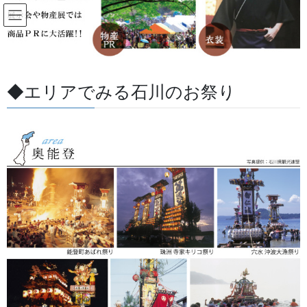
コ
ナ
ン
ビ
テ
ゲ
ン
ー
製作事例
ツ
シ
に
ョ
◆エリアでみる石川のお祭り
移
ン
HOME
製作事例
動
に
移
動
法被・半纏の製作事例
祭り前掛けの製作事例
祭りその他の製作事例
提灯修理例
薙刀・太刀塗直し
獅子蚊帳