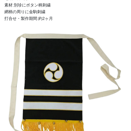
素材:別珍にボタン柄刺繍
網柄の周りに金駒刺繍
打合せ・製作期間:約2ヶ月