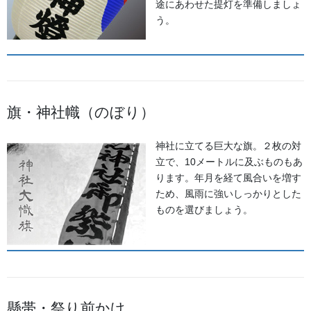
途にあわせた提灯を準備しましょ
う。
旗・神社幟（のぼり）
神社に立てる巨大な旗。２枚の対
立で、10メートルに及ぶものもあ
ります。年月を経て風合いを増す
ため、風雨に強いしっかりとした
ものを選びましょう。
法被
素材:24貫丸紡
染め
懸帯・祭り前かけ