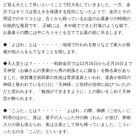
染め
ど迎え火として良いということで巨大化していきました。一方、金
沢ではキリコは迎え火を保護する役目になったようで、金沢とその
周辺でのキリコとは、古くから残っているお盆のお墓参りの時期の
伝統的な風習です。 正確には、木や紙でできた灯篭のような箱で、
お墓参りの際には中にろうそくを立ててお墓の前に吊るします。
◆「よばれ」とは・・・・・・地域で行われる祭りなどで家人が親
戚や知人らをもてなすことを指します。
◆天人堂とは？・・・・・戦前金沢では12月25日から正月15日まで
天神堂（お嫁さんの実家から男の初孫さんに賜る）を飾る家があり
ました。加賀藩主前田家の先祖は菅原道真といわれ、道真が前田の
神様と敬われているだけに「天神様」と崇拝が信仰に結びついたの
だと思われます。「勉強ができますように」との願いをこめて天神
堂が飾られます。
◆「こぶた」とは？・・・・・「よばれ」の際、御膳（ごぜん）に
料理のほかに、昔は、菓子の入っふた付の椀（わん）が並び、果物
入りの袋も添えられ、客は土産として持ち帰っていました。こうい
ったものを「こぶた」といいます。