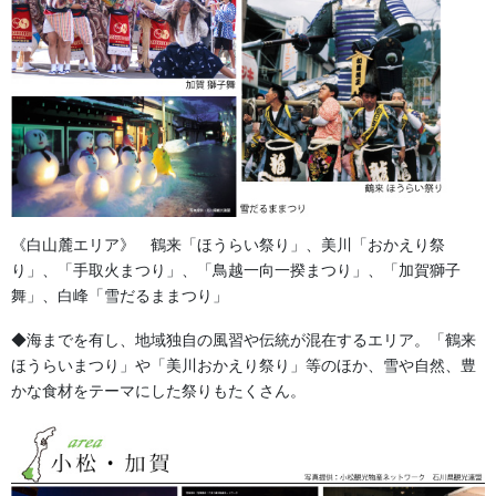
《白山麓エリア》 鶴来「ほうらい祭り」、美川「おかえり祭
り」、「手取火まつり」、「鳥越一向一揆まつり」、「加賀獅子
舞」、白峰「雪だるままつり」
◆海までを有し、地域独自の風習や伝統が混在するエリア。「鶴来
ほうらいまつり」や「美川おかえり祭り」等のほか、雪や自然、豊
かな食材をテーマにした祭りもたくさん。
法被
綿100％ タッサーブロード