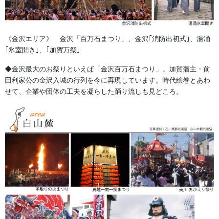
《金沢エリア》 金沢「百万石まつり」、金沢｢消防出初式｣、湯涌
｢氷室開き｣、｢加賀万祭｣
◆金沢最大のお祭りといえば「金沢百万石まつり」。加賀藩主・前
田利家公の金沢入城の行列を今に再現しています。時代絵巻とあわ
せて、企業や団体の工夫を凝らした踊り流しも見どころ。
法被
綿100％ タッサーブロード
染め