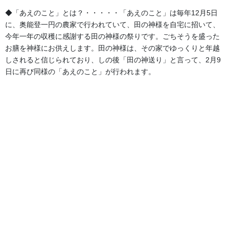
◆「あえのこと」とは？・・・・・「あえのこと」は毎年12月5日
法被
に、奥能登一円の農家で行われていて、田の神様を自宅に招いて、
金沢磯部獅子舞保存会様
今年一年の収穫に感謝する田の神様の祭りです。ごちそうを盛った
サイズ:大人サイズ、子供サイズ
お膳を神様にお供えします。田の神様は、その家でゆっくりと年越
素材:綿（タッサーブロード）
しされると信じられており、しの後「田の神送り」と言って、2月9
染:3色
日に再び同様の「あえのこと」が行われます。
納期:3～4週間