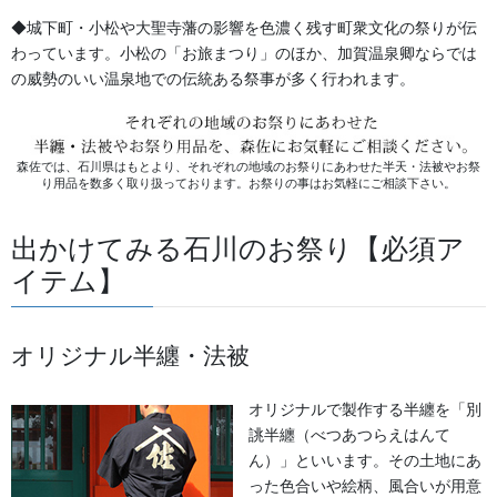
◆城下町・小松や大聖寺藩の影響を色濃く残す町衆文化の祭りが伝
法被
わっています。小松の「お旅まつり」のほか、加賀温泉卿ならでは
綿100％ タッサーブロード
の威勢のいい温泉地での伝統ある祭事が多く行われます。
染め
森佐では、石川県はもとより、それぞれの地域のお祭りにあわせた半天・法被やお祭
り用品を数多く取り扱っております。お祭りの事はお気軽にご相談下さい。
出かけてみる石川のお祭り【必須ア
イテム】
オリジナル半纏・法被
オリジナルで製作する半纏を「別
誂半纏（べつあつらえはんて
ん）」といいます。その土地にあ
った色合いや絵柄、風合いが用意