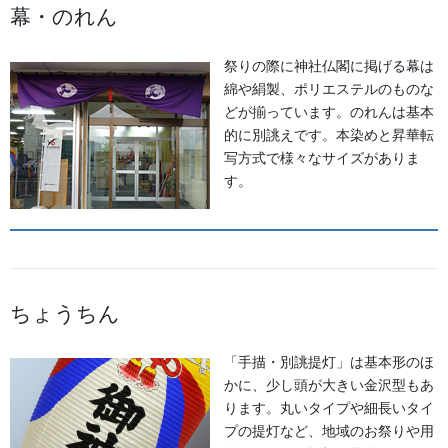
幕・のれん
祭りの際に神社仏閣に掲げる幕は
綿や絹製、ポリエステルのものな
どが揃っています。のれんは基本
的に別誂えです。本染めと昇華転
写方式で様々なサイズがありま
す。
法被
素材:綿100％ タッサーブロード
染め
ちょうちん
「手描・別誂提灯」は基本形のほ
かに、少し頭が大きい金沢型もあ
ります。丸いタイプや細長いタイ
プの提灯など、地域のお祭りや用