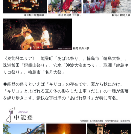
《奥能登エリア》 能登町「あばれ祭り」、輪島市「輪島大祭」、
珠洲飯田「燈籠山祭り」、穴水「沖波大漁まつり」、珠洲「蛸島キ
リコ祭り」、輪島市「名舟大祭」
◆能登の祭りといえば「キリコ」の存在です。夏から秋にかけ、
「キリコ」とよばれる直方体の形をした山車（だし）の一種が集落
を練り歩きます。豪快な宇出津の「あばれ祭り」が特に有名。