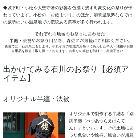
◆城下町・小松や大聖寺藩の影響を色濃く残す町衆文化の祭りが伝
生地見本の一例です。和柄の生地見本をご用意しております。
わっています。小松の「お旅まつり」のほか、加賀温泉卿ならでは
の威勢のいい温泉地での伝統ある祭事が多く行われます。
森佐では、石川県はもとより、それぞれの地域のお祭りにあわせた半天・法被やお祭
り用品を数多く取り扱っております。お祭りの事はお気軽にご相談下さい。
出かけてみる石川のお祭り【必須ア
イテム】
オリジナル半纏・法被
オリジナルで製作する半纏を「別
誂半纏（べつあつらえはんて
ん）」といいます。その土地にあ
った色合いや絵柄、風合いが用意
白色の刺し子・紺色の刺し子 子供サイズから大人サイズまであります。