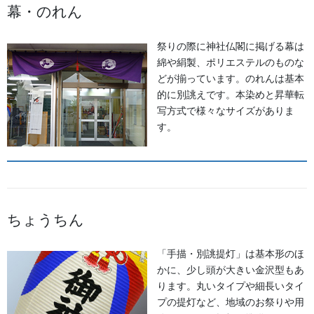
幕・のれん
祭りの際に神社仏閣に掲げる幕は
森景楽天市場店でお祭り用品多数販売中!!
綿や絹製、ポリエステルのものな
どが揃っています。のれんは基本
的に別誂えです。本染めと昇華転
写方式で様々なサイズがありま
す。
森景ヤフーショッピング店でお祭り用品多数販売中!!
ちょうちん
森佐に、お気軽にお問い合わせください。
076-237-8888
「手描・別誂提灯」は基本形のほ
営業時間 10:00-18:00 〒920-0061金沢市問屋町２丁目８
かに、少し頭が大きい金沢型もあ
５ (FAX076-237-7150） 人形の森佐は12月～4月末まで
ります。丸いタイプや細長いタイ
土曜、日曜も営業。
プの提灯など、地域のお祭りや用