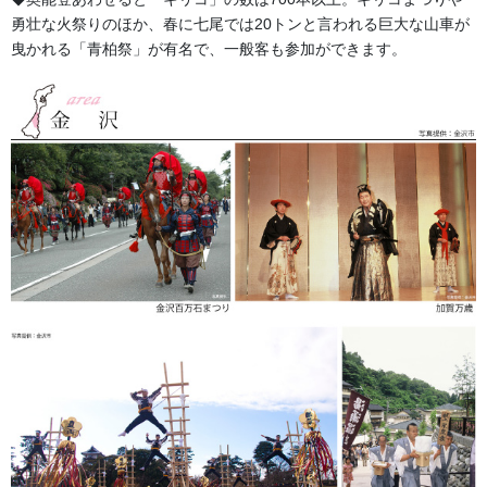
勇壮な火祭りのほか、春に七尾では20トンと言われる巨大な山車が
曳かれる「青柏祭」が有名で、一般客も参加ができます。
金沢・加賀地方での獅子舞の棒振り衣裳の当社で作成する標準的
なサイズになります。
Mサイズは小学校３年～４年生が対象、Ｌサイズは小学校５年～６
年生が対象としております。