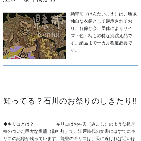
お問い合わせ
懸帯前（けんたいまえ）は、地域
獅子舞・衣裳・別仕立・小物
カテゴリー
独自な衣裳として継承されてお
り、各保存会、団体によりサイ
ズ・色・柄も独特な別誂え品で
お祭備品と豆知識
前の記事
す。納品まで一カ月程度必要で
なぜ、獅子と牡丹の組み合わせ
す。
は、最強の獅子を表現するため
にかかせない要素なのか。
2025/05/30
生地
次の記事
獅子毛柄染生地 人気商品で
知ってる？石川のお祭りのしきたり!!
す。90ｃｍ巾切り売り可。
2025/06/06
◆キリコとは？・・・・・キリコはお神輿（みこし）のような担ぎ
棒のついた巨大な燈籠（御神灯）で、江戸時代の文書にはすでにキ
リコの記録が残っています。能登のキリコは、天に近ければ近いほ