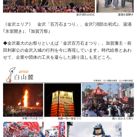
１年～２年生の小さなサイズはお客様の指図サイズで作成が可能
です。
《金沢エリア》 金沢「百万石まつり」、金沢｢消防出初式｣、湯涌
ご注文をいただいてからの作成となりますので約３～４週間かか
｢氷室開き｣、｢加賀万祭｣
ります。
生地見本は豊富にございます。現在はご来店いただき生地柄のご
◆金沢最大のお祭りといえば「金沢百万石まつり」。加賀藩主・前
希望の打合せとなります。
田利家公の金沢入城の行列を今に再現しています。時代絵巻とあわ
せて、企業や団体の工夫を凝らした踊り流しも見どころ。
価格は27,000円～ （税別）となります。袴は29,500円～となり
ます。
お早目のご相談をお待ち申し上げております。