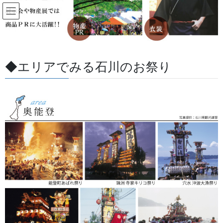
コ
ナ
ン
ビ
テ
ゲ
ン
ー
すべての記事
ツ
シ
に
ョ
◆エリアでみる石川のお祭り
移
ン
HOME
すべての記事
お祭用品・品目
獅子舞・衣裳・別仕立・小物
動
に
加賀獅子舞・棒振り衣裳のサイズです。子供のサイズを表示しております。中学
移
生以上は紺ハカマに刺し子の既製品をご提案しております。
動
2025/06/06
/ 最終更新日 :
2026/07/13
金沢・祭りの森佐
獅子舞・衣裳・別仕立・小物
加賀獅子舞・棒振り衣裳のサイズ
です。子供のサイズを表示してお
ります。中学生以上は紺ハカマに
刺し子の既製品をご提案しており
ます。