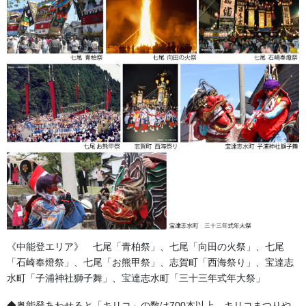
《中能登エリア》 七尾「青柏祭」、七尾「向田の火祭」、七尾
「石崎奉燈祭」、七尾「お熊甲祭」、志賀町「西海祭り」、宝達志
水町「子浦神社獅子舞」、宝達志水町「三十三年式年大祭」
◆奥能登あわせると「キリコ」の数は700本以上。キリコまつりや