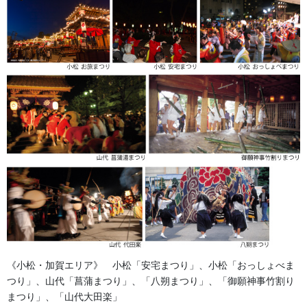
《小松・加賀エリア》 小松「安宅まつり」、小松「おっしょべま
つり」、山代「菖蒲まつり」、「八朔まつり」、「御願神事竹割り
まつり」、「山代大田楽」