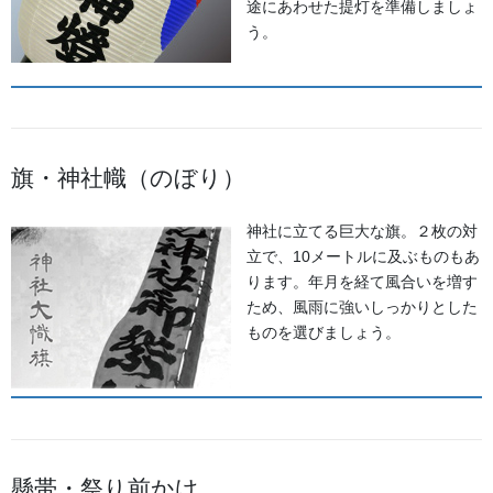
途にあわせた提灯を準備しましょ
お問い合わせ
う。
旗・神社幟（のぼり）
神社に立てる巨大な旗。２枚の対
立で、10メートルに及ぶものもあ
金沢・祭りの森佐
ります。年月を経て風合いを増す
ため、風雨に強いしっかりとした
お祭り衣装・お祭り用品のご相談は金沢・森佐へお気軽にお問
ものを選びましょう。
い合わせください。
伝統行事、お祭りで地域に笑顔を！！
076-237-8888
営業時間 10:00-18:00 〒920-0061金沢市問屋町2丁目85
(FAX076-237-7150)
人形の森佐は12月〜4月末まで土曜、日曜も営業。
懸帯・祭り前かけ