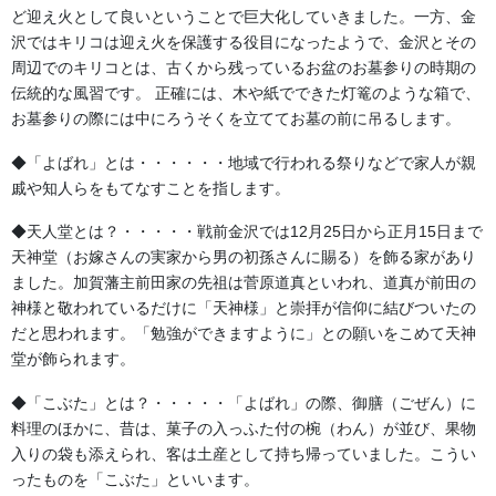
ど迎え火として良いということで巨大化していきました。一方、金
法被・はっぴ・はんてん・印半纏
沢ではキリコは迎え火を保護する役目になったようで、金沢とその
周辺でのキリコとは、古くから残っているお盆のお墓参りの時期の
よもやま話
伝統的な風習です。 正確には、木や紙でできた灯篭のような箱で、
お墓参りの際には中にろうそくを立ててお墓の前に吊るします。
お祭備品と豆知識
◆「よばれ」とは・・・・・・地域で行われる祭りなどで家人が親
お祭用品・品目
戚や知人らをもてなすことを指します。
獅子舞・衣裳・別仕立・小物
◆天人堂とは？・・・・・戦前金沢では12月25日から正月15日まで
天神堂（お嫁さんの実家から男の初孫さんに賜る）を飾る家があり
祭り前掛け・けんたい・胸当て
ました。加賀藩主前田家の先祖は菅原道真といわれ、道真が前田の
提灯 祭
神様と敬われているだけに「天神様」と崇拝が信仰に結びついたの
だと思われます。「勉強ができますように」との願いをこめて天神
幕・のぼり
堂が飾られます。
生地
◆「こぶた」とは？・・・・・「よばれ」の際、御膳（ごぜん）に
料理のほかに、昔は、菓子の入っふた付の椀（わん）が並び、果物
足袋,腹掛・股引、手拭
入りの袋も添えられ、客は土産として持ち帰っていました。こうい
ったものを「こぶた」といいます。
お知らせ