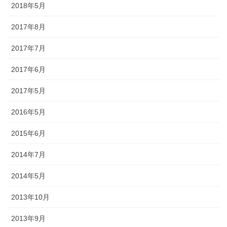
2018年5月
懸帯前（けんたいまえ）は、地域
2017年8月
独自な衣裳として継承されてお
り、各保存会、団体によりサイ
2017年7月
ズ・色・柄も独特な別誂え品で
す。納品まで一カ月程度必要で
2017年6月
す。
2017年5月
2016年5月
2015年6月
2014年7月
知ってる？石川のお祭りのしきたり!!
2014年5月
2013年10月
◆キリコとは？・・・・・キリコはお神輿（みこし）のような担ぎ
棒のついた巨大な燈籠（御神灯）で、江戸時代の文書にはすでにキ
2013年9月
リコの記録が残っています。能登のキリコは、天に近ければ近いほ