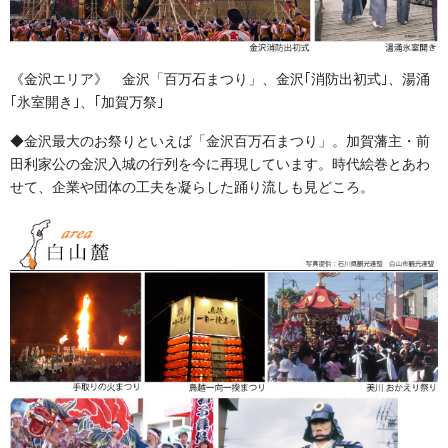
森景ヤフーショッピング店でお祭り用品多数!!
《金沢エリア》 金沢「百万石まつり」、金沢｢消防出初式｣、湯涌
｢氷室開き｣、｢加賀万祭｣
◆金沢最大のお祭りといえば「金沢百万石まつり」。加賀藩主・前
田利家公の金沢入城の行列を今に再現しています。時代絵巻とあわ
せて、企業や団体の工夫を凝らした踊り流しも見どころ。
金沢・祭りの森佐
お祭り衣装・お祭り用品のご相談は金沢・森佐へお気軽にお問
い合わせください。
伝統行事、お祭りで地域に笑顔を！！
076-237-8888
営業時間 10:00-18:00 〒920-0061金沢市問屋町2丁目85
(FAX076-237-7150)
人形の森佐は12月〜4月末まで土曜、日曜も営業。