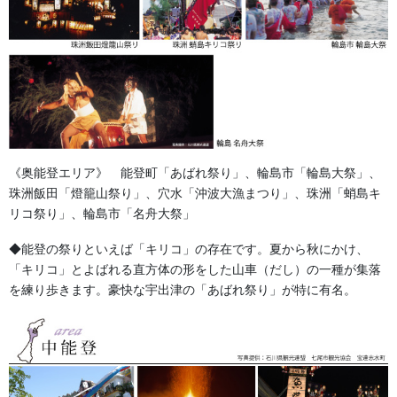
《奥能登エリア》 能登町「あばれ祭り」、輪島市「輪島大祭」、
珠洲飯田「燈籠山祭り」、穴水「沖波大漁まつり」、珠洲「蛸島キ
リコ祭り」、輪島市「名舟大祭」
◆能登の祭りといえば「キリコ」の存在です。夏から秋にかけ、
”牡丹に唐獅子、竹に虎”これは安全な拠り所をいう。
「キリコ」とよばれる直方体の形をした山車（だし）の一種が集落
獅子は百獣の王で、おそれるものはないが、その毛皮に付く虫は
を練り歩きます。豪快な宇出津の「あばれ祭り」が特に有名。
最強の敵で、皮を破り肉をついばみ、骨まで嚙み砕く。所謂 ”獅
子、身中の虫”である。この虫を死滅させるには牡丹の夜露がよい
とされる。 仏教の言葉
牡丹の夜露が獅子には大切なので牡丹の図が一緒に描かれたりす
るのですね。加賀獅子舞の蚊帳の柄には必ずと言っていいほど牡