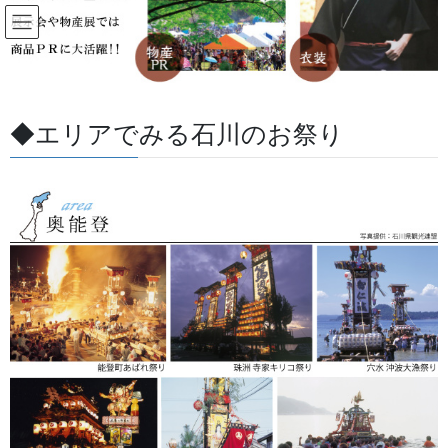
コ
ナ
ン
ビ
テ
ゲ
ン
ー
すべての記事
ツ
シ
に
ョ
◆エリアでみる石川のお祭り
移
ン
HOME
すべての記事
お祭用品・品目
お祭備品と豆知識
動
に
なぜ、獅子と牡丹の組み合わせは、最強の獅子を表現するためにかかせない要素
移
なのか。
動
2025/05/30
/ 最終更新日 :
2026/07/13
金沢・祭りの森佐
お祭備品と豆知識
なぜ、獅子と牡丹の組み合わせ
は、最強の獅子を表現するために
かかせない要素なのか。