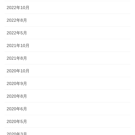
幕・のれん
2022年10月
祭りの際に神社仏閣に掲げる幕は
2022年8月
綿や絹製、ポリエステルのものな
2022年5月
どが揃っています。のれんは基本
的に別誂えです。本染めと昇華転
2021年10月
写方式で様々なサイズがありま
す。
2021年8月
2020年10月
2020年9月
ちょうちん
2020年8月
2020年6月
「手描・別誂提灯」は基本形のほ
かに、少し頭が大きい金沢型もあ
2020年5月
ります。丸いタイプや細長いタイ
プの提灯など、地域のお祭りや用
2020年3月