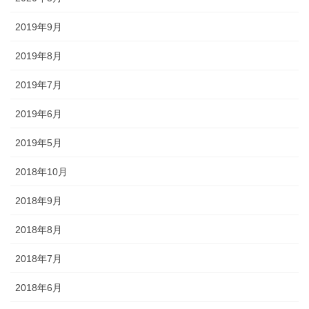
途にあわせた提灯を準備しましょ
う。
2019年9月
2019年8月
2019年7月
旗・神社幟（のぼり）
2019年6月
2019年5月
神社に立てる巨大な旗。２枚の対
立で、10メートルに及ぶものもあ
2018年10月
ります。年月を経て風合いを増す
ため、風雨に強いしっかりとした
2018年9月
ものを選びましょう。
2018年8月
2018年7月
2018年6月
懸帯・祭り前かけ