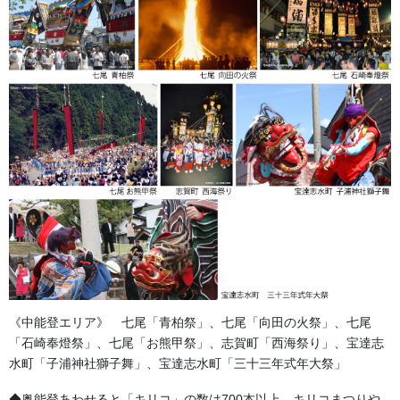
丹の柄が描かれています。
《中能登エリア》 七尾「青柏祭」、七尾「向田の火祭」、七尾
「石崎奉燈祭」、七尾「お熊甲祭」、志賀町「西海祭り」、宝達志
水町「子浦神社獅子舞」、宝達志水町「三十三年式年大祭」
◆奥能登あわせると「キリコ」の数は700本以上。キリコまつりや