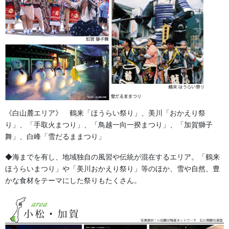
お問い合わせ
お祭備品と豆知識
カテゴリー
獅子舞・衣裳・別仕立・小物
前の記事
祭り烏帽子（えぼし）と猿田彦
2025/05/29
《白山麓エリア》 鶴来「ほうらい祭り」、美川「おかえり祭
り」、「手取火まつり」、「鳥越一向一揆まつり」、「加賀獅子
舞」、白峰「雪だるままつり」
◆海までを有し、地域独自の風習や伝統が混在するエリア。「鶴来
ほうらいまつり」や「美川おかえり祭り」等のほか、雪や自然、豊
かな食材をテーマにした祭りもたくさん。
獅子舞・衣裳・別仕立・小物
次の記事
加賀獅子舞・棒振り衣裳のサイ
ズです。子供のサイズを表示し