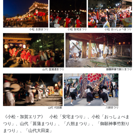
ております。中学生以上は紺ハ
カマに刺し子の既製品をご提案
しております。
2025/06/06
法被・はっぴ・はんてん・印半纏
よもやま話
お祭備品と豆知識
お祭用品・品目
獅子舞・衣裳・別仕立・小物
祭り前掛け・けんたい・胸当て
《小松・加賀エリア》 小松「安宅まつり」、小松「おっしょべま
つり」、山代「菖蒲まつり」、「八朔まつり」、「御願神事竹割り
提灯 祭
まつり」、「山代大田楽」