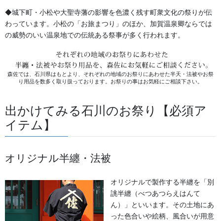
幕・のぼり
◆城下町・小松や大聖寺藩の影響を色濃く残す町衆文化の祭りが伝
わっています。小松の「お旅まつり」のほか、加賀温泉卿ならでは
生地
の威勢のいい温泉地での伝統ある祭事が多く行われます。
足袋,腹掛・股引、手拭
お知らせ
森佐では、石川県はもとより、それぞれの地域のお祭りにあわせた半天・法被やお祭
り用品を数多く取り扱っております。お祭りの事はお気軽にご相談下さい。
2026年8月
出かけてみる石川のお祭り【必須ア
イテム】
2026年7月
2026年6月
オリジナル半纏・法被
2026年5月
オリジナルで製作する半纏を「別
2026年2月
誂半纏（べつあつらえはんて
ん）」といいます。その土地にあ
2025年7月
った色合いや絵柄、風合いが用意