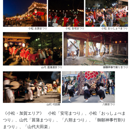
2025/06/06
獅子舞・衣裳・別仕立・小物
次の記事
目録 ・ 花目録 獅子舞の最
初に御礼の口上を読み上げま
す。「おんさけ、さかなー ～
～」
2025/07/03
法被・はっぴ・はんてん・印半纏
《小松・加賀エリア》 小松「安宅まつり」、小松「おっしょべま
よもやま話
つり」、山代「菖蒲まつり」、「八朔まつり」、「御願神事竹割り
お祭備品と豆知識
まつり」、「山代大田楽」