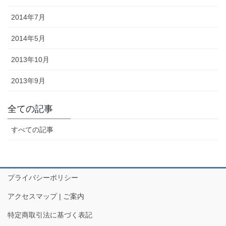
ど迎え火として良いということで巨大化していきました。一方、金
2014年7月
沢ではキリコは迎え火を保護する役目になったようで、金沢とその
周辺でのキリコとは、古くから残っているお盆のお墓参りの時期の
2014年5月
伝統的な風習です。 正確には、木や紙でできた灯篭のような箱で、
お墓参りの際には中にろうそくを立ててお墓の前に吊るします。
2013年10月
◆「よばれ」とは・・・・・・地域で行われる祭りなどで家人が親
2013年9月
戚や知人らをもてなすことを指します。
◆天人堂とは？・・・・・戦前金沢では12月25日から正月15日まで
全ての記事
天神堂（お嫁さんの実家から男の初孫さんに賜る）を飾る家があり
ました。加賀藩主前田家の先祖は菅原道真といわれ、道真が前田の
すべての記事
神様と敬われているだけに「天神様」と崇拝が信仰に結びついたの
だと思われます。「勉強ができますように」との願いをこめて天神
堂が飾られます。
プライバシーポリシー
◆「こぶた」とは？・・・・・「よばれ」の際、御膳（ごぜん）に
料理のほかに、昔は、菓子の入っふた付の椀（わん）が並び、果物
アクセスマップ | ご案内
入りの袋も添えられ、客は土産として持ち帰っていました。こうい
特定商取引法に基づく表記
ったものを「こぶた」といいます。