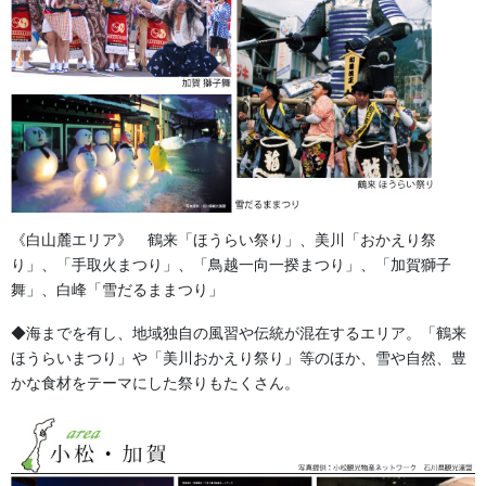
お祭り衣装・お祭り用品のご相談は金沢・森佐へお気軽にお問
い合わせください。
伝統行事、お祭りで地域に笑顔を！！
076-237-8888
営業時間 10:00-18:00 〒920-0061金沢市問屋町2丁目85
(FAX076-237-7150)
人形の森佐は12月〜4月末まで土曜、日曜も営業。
お問い合わせ
《白山麓エリア》 鶴来「ほうらい祭り」、美川「おかえり祭
り」、「手取火まつり」、「鳥越一向一揆まつり」、「加賀獅子
生地
カテゴリー
舞」、白峰「雪だるままつり」
◆海までを有し、地域独自の風習や伝統が混在するエリア。「鶴来
獅子舞・衣裳・別仕立・小物
前の記事
ほうらいまつり」や「美川おかえり祭り」等のほか、雪や自然、豊
加賀獅子舞・棒振り衣裳のサイ
かな食材をテーマにした祭りもたくさん。
ズです。子供のサイズを表示し
ております。中学生以上は紺ハ
カマに刺し子の既製品をご提案
しております。