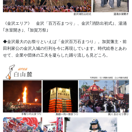
森佐に、お気軽にお問い合わせください。
《金沢エリア》 金沢「百万石まつり」、金沢｢消防出初式｣、湯涌
076-237-8888
｢氷室開き｣、｢加賀万祭｣
営業時間 10:00-18:00 〒920-0061金沢市問屋町２丁目８
５ (FAX076-237-7150） 人形の森佐は12月～4月末まで
◆金沢最大のお祭りといえば「金沢百万石まつり」。加賀藩主・前
土曜、日曜も営業。
田利家公の金沢入城の行列を今に再現しています。時代絵巻とあわ
せて、企業や団体の工夫を凝らした踊り流しも見どころ。
お問い合わせ
金沢・祭りの森佐