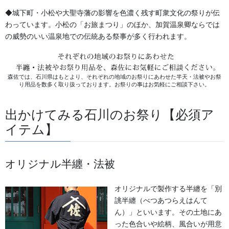
お祭用品・品目
◆城下町・小松や大聖寺藩の影響を色濃く残す町衆文化の祭りが伝
わっています。小松の「お旅まつり」のほか、加賀温泉卿ならでは
獅子舞・衣裳・別仕立・小物
の威勢のいい温泉地での伝統ある祭事が多く行われます。
祭り前掛け・けんたい・胸当て
提灯 祭
森佐では、石川県はもとより、それぞれの地域のお祭りにあわせた半天・法被やお祭
り用品を数多く取り扱っております。お祭りの事はお気軽にご相談下さい。
幕・のぼり
出かけてみる石川のお祭り【必須ア
生地
イテム】
足袋,腹掛・股引、手拭
オリジナル半纏・法被
お知らせ
オリジナルで製作する半纏を「別
2026年8月
誂半纏（べつあつらえはんて
ん）」といいます。その土地にあ
2026年7月
った色合いや絵柄、風合いが用意