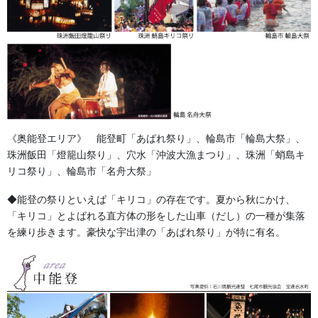
H07-07
《奥能登エリア》 能登町「あばれ祭り」、輪島市「輪島大祭」、
生地 綿100％
珠洲飯田「燈籠山祭り」、穴水「沖波大漁まつり」、珠洲「蛸島キ
リコ祭り」、輪島市「名舟大祭」
サイズ 巾約90ｃｍ 切売 1ｍ単位
◆能登の祭りといえば「キリコ」の存在です。夏から秋にかけ、
赤色もございます。
「キリコ」とよばれる直方体の形をした山車（だし）の一種が集落
価格：3,000円 （税込3,300円）
を練り歩きます。豪快な宇出津の「あばれ祭り」が特に有名。
運賃は別途に必要となります。
納期約五日