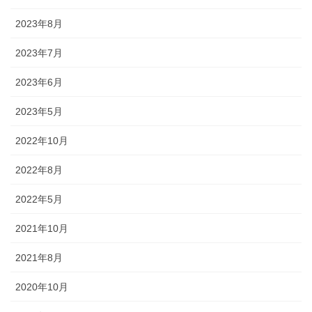
幕・のれん
2023年8月
祭りの際に神社仏閣に掲げる幕は
2023年7月
綿や絹製、ポリエステルのものな
どが揃っています。のれんは基本
2023年6月
的に別誂えです。本染めと昇華転
写方式で様々なサイズがありま
2023年5月
す。
2022年10月
2022年8月
2022年5月
ちょうちん
2021年10月
「手描・別誂提灯」は基本形のほ
2021年8月
かに、少し頭が大きい金沢型もあ
ります。丸いタイプや細長いタイ
2020年10月
プの提灯など、地域のお祭りや用