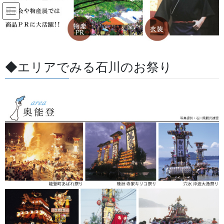
コ
ナ
ン
ビ
テ
ゲ
ン
ー
すべての記事
ツ
シ
に
ョ
◆エリアでみる石川のお祭り
移
ン
HOME
すべての記事
お祭用品・品目
生地
動
に
獅子毛柄染生地 人気商品です。90ｃｍ巾切り売り可。
移
動
2025/06/06
/ 最終更新日 :
2026/07/13
金沢・祭りの森佐
生地
獅子毛柄染生地 人気商品です。
90ｃｍ巾切り売り可。