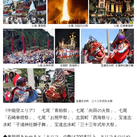
《中能登エリア》 七尾「青柏祭」、七尾「向田の火祭」、七尾
「石崎奉燈祭」、七尾「お熊甲祭」、志賀町「西海祭り」、宝達志
水町「子浦神社獅子舞」、宝達志水町「三十三年式年大祭」
◆奥能登あわせると「キリコ」の数は700本以上。キリコまつりや