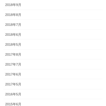
2018年9月
懸帯前（けんたいまえ）は、地域
2018年8月
独自な衣裳として継承されてお
り、各保存会、団体によりサイ
2018年7月
ズ・色・柄も独特な別誂え品で
す。納品まで一カ月程度必要で
2018年6月
す。
2018年5月
2017年8月
2017年7月
2017年6月
知ってる？石川のお祭りのしきたり!!
2017年5月
◆キリコとは？・・・・・キリコはお神輿（みこし）のような担ぎ
2016年5月
棒のついた巨大な燈籠（御神灯）で、江戸時代の文書にはすでにキ
リコの記録が残っています。能登のキリコは、天に近ければ近いほ
2015年6月