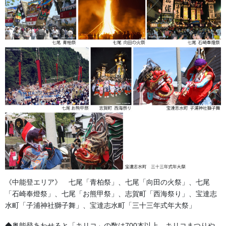
画像の烏帽子は石川県能登地方での祭礼に使用される、神様を先
導し道を清める猿田彦が天狗の面をつけてかぶるタイプの烏帽子
（えぼし）の一例です。兜のように前立てがついた品や左右の装
飾が凝ったものも地域により多くみられます。タテ30ｃｍ～40ｃ
ｍ位あります。
統一されたものではなく、それぞれの地域で違っています。
「猿田彦」
日本神話で神様の降臨の際、先頭に立って道案内したといわ
れ、顔が赤く、鼻の高いのが特徴で、お祭の行列の先導を務めま
す。
関係の祭礼品は【国指定重要無形民俗文化財・お熊甲祭】の（能
登中島 祭り会館）で見ることが出来ます。
《中能登エリア》 七尾「青柏祭」、七尾「向田の火祭」、七尾
「石崎奉燈祭」、七尾「お熊甲祭」、志賀町「西海祭り」、宝達志
水町「子浦神社獅子舞」、宝達志水町「三十三年式年大祭」
◆奥能登あわせると「キリコ」の数は700本以上。キリコまつりや