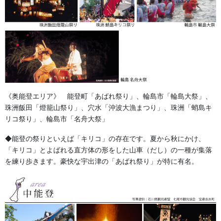
《奥能登エリア》 能登町「あばれ祭り」、輪島市「輪島大祭」、
珠洲飯田「燈籠山祭り」、穴水「沖波大漁まつり」、珠洲「蛸島キ
リコ祭り」、輪島市「名舟大祭」
◆能登の祭りといえば「キリコ」の存在です。夏から秋にかけ、
「キリコ」とよばれる直方体の形をした山車（だし）の一種が集落
を練り歩きます。豪快な宇出津の「あばれ祭り」が特に有名。