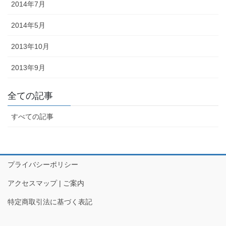
2014年7月
◆「あえのこと」とは？・・・・・「あえのこと」は毎年12月5日
に、奥能登一円の農家で行われていて、田の神様を自宅に招いて、
2014年5月
今年一年の収穫に感謝する田の神様の祭りです。ごちそうを盛った
2013年10月
お膳を神様にお供えします。田の神様は、その家でゆっくりと年越
しされると信じられており、しの後「田の神送り」と言って、2月9
2013年9月
日に再び同様の「あえのこと」が行われます。
全ての記事
すべての記事
プライバシーポリシー
金沢・祭りの森佐
アクセスマップ | ご案内
お祭り衣装・お祭り用品のご相談は金沢・森佐へお気軽にお問い
合わせください。
特定商取引法に基づく表記
伝統行事、お祭りで地域に笑顔を！！