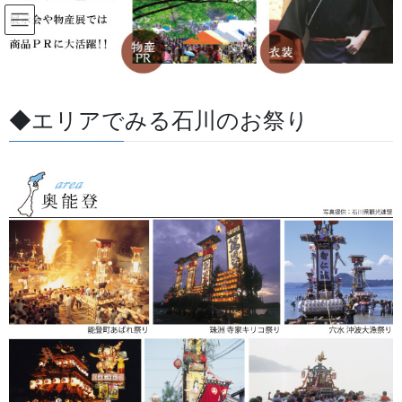
コ
ナ
ン
ビ
テ
ゲ
ン
ー
すべての記事
ツ
シ
に
ョ
◆エリアでみる石川のお祭り
移
ン
HOME
すべての記事
お祭用品・品目
獅子舞・衣裳・別仕立・小物
動
に
祭り烏帽子（えぼし）と猿田彦
移
動
2025/05/29
/ 最終更新日 :
2026/07/13
金沢・祭りの森佐
獅子舞・衣裳・別仕立・小物
祭り烏帽子（えぼし）と猿田彦