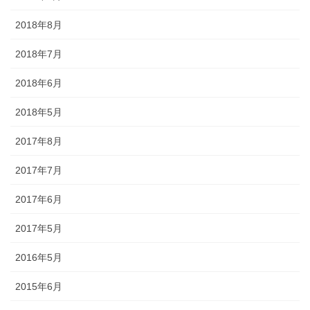
ど迎え火として良いということで巨大化していきました。一方、金
2018年8月
沢ではキリコは迎え火を保護する役目になったようで、金沢とその
周辺でのキリコとは、古くから残っているお盆のお墓参りの時期の
2018年7月
伝統的な風習です。 正確には、木や紙でできた灯篭のような箱で、
お墓参りの際には中にろうそくを立ててお墓の前に吊るします。
2018年6月
◆「よばれ」とは・・・・・・地域で行われる祭りなどで家人が親
2018年5月
戚や知人らをもてなすことを指します。
2017年8月
◆天人堂とは？・・・・・戦前金沢では12月25日から正月15日まで
天神堂（お嫁さんの実家から男の初孫さんに賜る）を飾る家があり
2017年7月
ました。加賀藩主前田家の先祖は菅原道真といわれ、道真が前田の
神様と敬われているだけに「天神様」と崇拝が信仰に結びついたの
2017年6月
だと思われます。「勉強ができますように」との願いをこめて天神
堂が飾られます。
2017年5月
◆「こぶた」とは？・・・・・「よばれ」の際、御膳（ごぜん）に
2016年5月
料理のほかに、昔は、菓子の入っふた付の椀（わん）が並び、果物
入りの袋も添えられ、客は土産として持ち帰っていました。こうい
2015年6月
ったものを「こぶた」といいます。