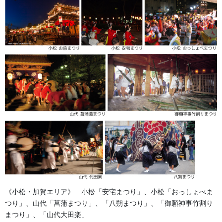
金沢・祭りの森佐
お祭り衣装・お祭り用品のご相談は金沢・森佐へお気軽にお問
い合わせください。
伝統行事、お祭りで地域に笑顔を！！
076-237-8888
営業時間 10:00-18:00 〒920-0061金沢市問屋町2丁目85
(FAX076-237-7150)
人形の森佐は12月〜4月末まで土曜、日曜も営業。
お問い合わせ
獅子舞・衣裳・別仕立・小物
カテゴリー
獅子舞・衣裳・別仕立・小物
《小松・加賀エリア》 小松「安宅まつり」、小松「おっしょべま
前の記事
つり」、山代「菖蒲まつり」、「八朔まつり」、「御願神事竹割り
なぎなた、丸棒、太刀、三つ
まつり」、「山代大田楽」
剣、 棒振り用