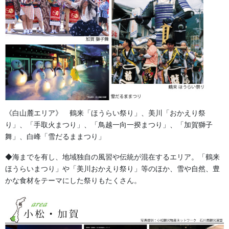
森景楽天市場店でお祭り用品多数販売中!!
《白山麓エリア》 鶴来「ほうらい祭り」、美川「おかえり祭
り」、「手取火まつり」、「鳥越一向一揆まつり」、「加賀獅子
舞」、白峰「雪だるままつり」
◆海までを有し、地域独自の風習や伝統が混在するエリア。「鶴来
森景ヤフーショッピング店でお祭り用品多数販売中!!
ほうらいまつり」や「美川おかえり祭り」等のほか、雪や自然、豊
かな食材をテーマにした祭りもたくさん。