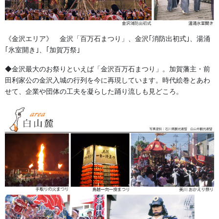
画像商品の表生地はフェルト、別珍、金襴、駒刺繍を使用してい
ます。裏地にはサテン生地を使用。
当店で製作いたしますと約3か月ほどの納期を必要といたしますの
《金沢エリア》 金沢「百万石まつり」、金沢｢消防出初式｣、湯涌
で早期のお問い合わせをお願い申し上げます。既製品はありませ
｢氷室開き｣、｢加賀万祭｣
ん見本サンプルを必要とします。
見積書をご提示させていただきます。
◆金沢最大のお祭りといえば「金沢百万石まつり」。加賀藩主・前
田利家公の金沢入城の行列を今に再現しています。時代絵巻とあわ
せて、企業や団体の工夫を凝らした踊り流しも見どころ。