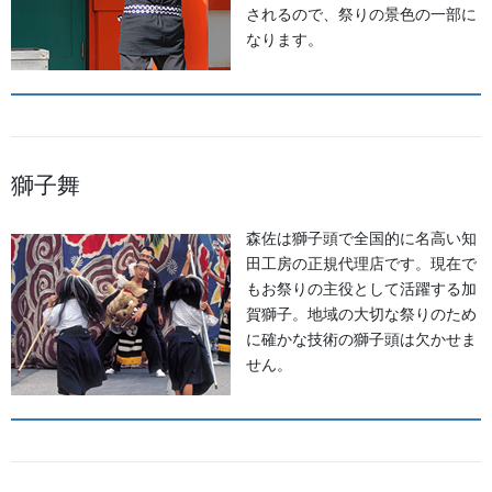
されるので、祭りの景色の一部に
なります。
お祭用品・品目
祭り前掛け・けんたい・胸当て
提灯 祭
獅子舞
幕・のぼり
生地
森佐は獅子頭で全国的に名高い知
田工房の正規代理店です。現在で
足袋,腹掛・股引、手拭
もお祭りの主役として活躍する加
賀獅子。地域の大切な祭りのため
お知らせ
に確かな技術の獅子頭は欠かせま
せん。
2026年8月
2026年7月
2026年6月