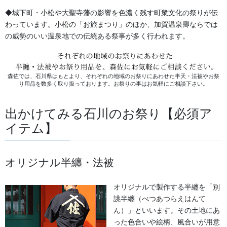
2025/05/19
◆城下町・小松や大聖寺藩の影響を色濃く残す町衆文化の祭りが伝
わっています。小松の「お旅まつり」のほか、加賀温泉卿ならでは
の威勢のいい温泉地での伝統ある祭事が多く行われます。
お祭備品と豆知識
次の記事
森佐では、石川県はもとより、それぞれの地域のお祭りにあわせた半天・法被やお祭
なぜ、獅子と牡丹の組み合わせ
り用品を数多く取り扱っております。お祭りの事はお気軽にご相談下さい。
は、最強の獅子を表現するため
にかかせない要素なのか。
出かけてみる石川のお祭り【必須ア
2025/05/30
イテム】
オリジナル半纏・法被
よもやま話
法被・はっぴ・はんてん・印半纏
オリジナルで製作する半纏を「別
誂半纏（べつあつらえはんて
お祭備品と豆知識
ん）」といいます。その土地にあ
った色合いや絵柄、風合いが用意
獅子舞・衣裳・別仕立・小物