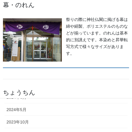
幕・のれん
2026年5月
祭りの際に神社仏閣に掲げる幕は
2026年2月
綿や絹製、ポリエステルのものな
どが揃っています。のれんは基本
2025年7月
的に別誂えです。本染めと昇華転
写方式で様々なサイズがありま
2025年6月
す。
2025年5月
2024年11月
2024年9月
ちょうちん
2024年6月
「手描・別誂提灯」は基本形のほ
2024年5月
かに、少し頭が大きい金沢型もあ
ります。丸いタイプや細長いタイ
2023年10月
プの提灯など、地域のお祭りや用