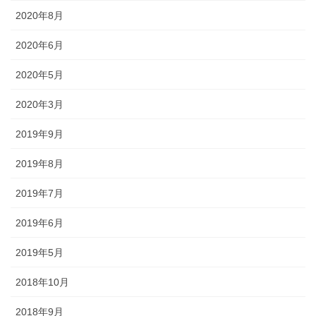
2020年8月
懸帯前（けんたいまえ）は、地域
2020年6月
独自な衣裳として継承されてお
り、各保存会、団体によりサイ
2020年5月
ズ・色・柄も独特な別誂え品で
す。納品まで一カ月程度必要で
2020年3月
す。
2019年9月
2019年8月
2019年7月
知ってる？石川のお祭りのしきたり!!
2019年6月
2019年5月
◆キリコとは？・・・・・キリコはお神輿（みこし）のような担ぎ
2018年10月
棒のついた巨大な燈籠（御神灯）で、江戸時代の文書にはすでにキ
リコの記録が残っています。能登のキリコは、天に近ければ近いほ
2018年9月