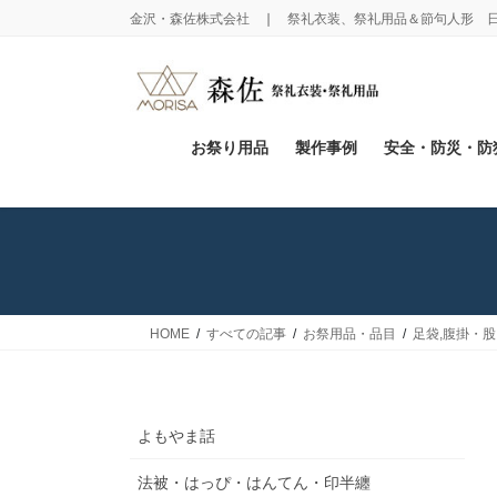
コ
ナ
金沢・森佐株式会社 ❘ 祭礼衣装、祭礼用品＆節句人形 
ン
ビ
テ
ゲ
ン
ー
ツ
シ
に
ョ
お祭り用品
製作事例
安全・防災・防
移
ン
動
に
移
動
HOME
すべての記事
お祭用品・品目
足袋,腹掛・
よもやま話
法被・はっぴ・はんてん・印半纏