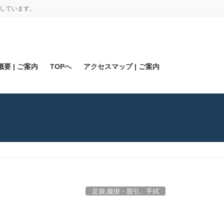
しています。
要 | ご案内
TOPへ
アクセスマップ | ご案内
足袋,腹掛・股引、手拭