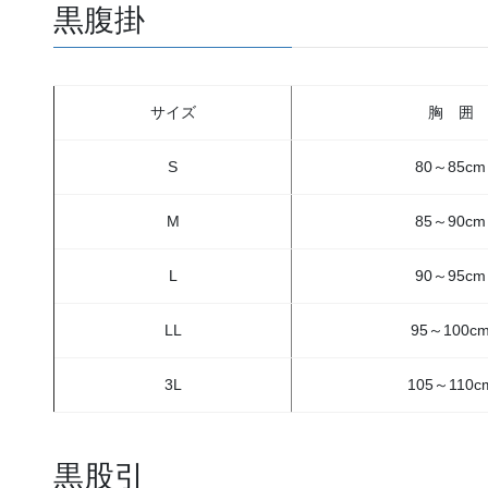
黒腹掛
サイズ
胸 囲
S
80～85cm
M
85～90cm
L
90～95cm
LL
95～100c
3L
105～110c
黒股引