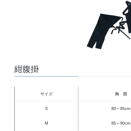
紺腹掛
サイズ
胸 囲
S
80～85cm
M
85～90cm