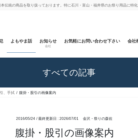
日本伝統の商品を取り扱っております。特に石川・富山・福井県のお祭り用品に特化
犯
よもやま話
お知らせ
お気軽にお問い合わせ下さい
会社概
会社
すべての記事
股引、手拭
腹掛・股引の画像案内
2016/05/24
/ 最終更新日 :
2026/07/01
金沢・祭りの森佐
腹掛・股引の画像案内