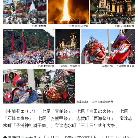
《中能登エリア》 七尾「青柏祭」、七尾「向田の火祭」、七尾
「石崎奉燈祭」、七尾「お熊甲祭」、志賀町「西海祭り」、宝達志
水町「子浦神社獅子舞」、宝達志水町「三十三年式年大祭」
◆奥能登あわせると「キリコ」の数は700本以上。キリコまつりや