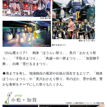
ＥＶＡミットソールとエアバッグにより抜群の衝動吸収を実現。
長時間や重いものを担ぐ時に特におすすめいたします。
滑りずらいラバーソールを採用。
・色：白、黒
・アッパー材：綿
・底材：EVA、ゴム
《白山麓エリア》 鶴来「ほうらい祭り」、美川「おかえり祭
・足幅：標準
り」、「手取火まつり」、「鳥越一向一揆まつり」、「加賀獅子
・片足重量：260ｇ（26.0ｃｍ 代表値）
舞」、白峰「雪だるままつり」
・生産国：中国
◆海までを有し、地域独自の風習や伝統が混在するエリア。「鶴来
ほうらいまつり」や「美川おかえり祭り」等のほか、雪や自然、豊
・販売元：丸吾
かな食材をテーマにした祭りもたくさん。
・22.5ｃｍから0.5ｃｍきざみで30ｃｍまで。
・取り寄せ商品になります。