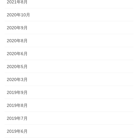
2021年8月
ど迎え火として良いということで巨大化していきました。一方、金
沢ではキリコは迎え火を保護する役目になったようで、金沢とその
2020年10月
周辺でのキリコとは、古くから残っているお盆のお墓参りの時期の
伝統的な風習です。 正確には、木や紙でできた灯篭のような箱で、
2020年9月
お墓参りの際には中にろうそくを立ててお墓の前に吊るします。
2020年8月
◆「よばれ」とは・・・・・・地域で行われる祭りなどで家人が親
戚や知人らをもてなすことを指します。
2020年6月
◆天人堂とは？・・・・・戦前金沢では12月25日から正月15日まで
2020年5月
天神堂（お嫁さんの実家から男の初孫さんに賜る）を飾る家があり
ました。加賀藩主前田家の先祖は菅原道真といわれ、道真が前田の
2020年3月
神様と敬われているだけに「天神様」と崇拝が信仰に結びついたの
2019年9月
だと思われます。「勉強ができますように」との願いをこめて天神
堂が飾られます。
2019年8月
◆「こぶた」とは？・・・・・「よばれ」の際、御膳（ごぜん）に
2019年7月
料理のほかに、昔は、菓子の入っふた付の椀（わん）が並び、果物
入りの袋も添えられ、客は土産として持ち帰っていました。こうい
2019年6月
ったものを「こぶた」といいます。