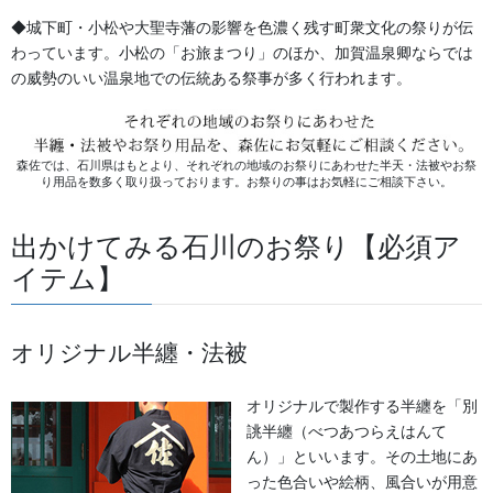
◆城下町・小松や大聖寺藩の影響を色濃く残す町衆文化の祭りが伝
わっています。小松の「お旅まつり」のほか、加賀温泉卿ならでは
の威勢のいい温泉地での伝統ある祭事が多く行われます。
森佐では、石川県はもとより、それぞれの地域のお祭りにあわせた半天・法被やお祭
り用品を数多く取り扱っております。お祭りの事はお気軽にご相談下さい。
金沢・祭りの森佐
出かけてみる石川のお祭り【必須ア
イテム】
お祭り衣装・お祭り用品のご相談は金沢・森佐へお気軽にお問
い合わせください。
伝統行事、お祭りで地域に笑顔を！！
オリジナル半纏・法被
076-237-8888
営業時間 10:00-18:00 〒920-0061金沢市問屋町2丁目85
(FAX076-237-7150)
オリジナルで製作する半纏を「別
人形の森佐は12月〜4月末まで土曜、日曜も営業。
誂半纏（べつあつらえはんて
ん）」といいます。その土地にあ
お問い合わせ
った色合いや絵柄、風合いが用意