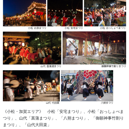
森景楽天市場店で足袋を多数販売しております!!
《小松・加賀エリア》 小松「安宅まつり」、小松「おっしょべま
つり」、山代「菖蒲まつり」、「八朔まつり」、「御願神事竹割り
まつり」、「山代大田楽」
森景ヤフーショッピング店で足袋を多数販売しております!!