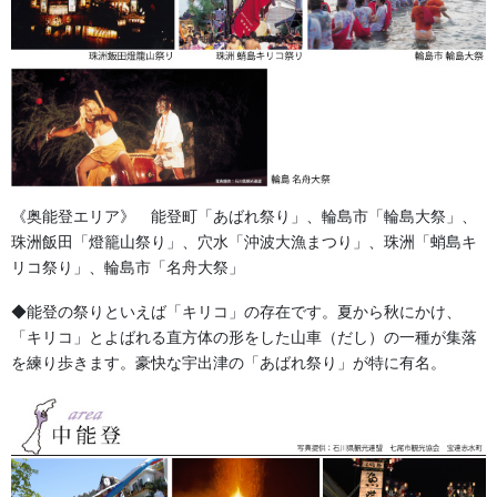
《奥能登エリア》 能登町「あばれ祭り」、輪島市「輪島大祭」、
珠洲飯田「燈籠山祭り」、穴水「沖波大漁まつり」、珠洲「蛸島キ
リコ祭り」、輪島市「名舟大祭」
◆能登の祭りといえば「キリコ」の存在です。夏から秋にかけ、
「キリコ」とよばれる直方体の形をした山車（だし）の一種が集落
を練り歩きます。豪快な宇出津の「あばれ祭り」が特に有名。
倉敷屋 祭氣 （コハゼ：７枚）
人気の足袋 倉敷屋シリーズ。