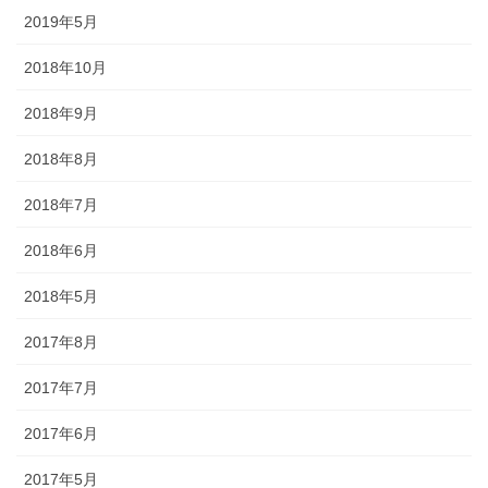
2019年5月
◆「あえのこと」とは？・・・・・「あえのこと」は毎年12月5日
に、奥能登一円の農家で行われていて、田の神様を自宅に招いて、
2018年10月
今年一年の収穫に感謝する田の神様の祭りです。ごちそうを盛った
お膳を神様にお供えします。田の神様は、その家でゆっくりと年越
2018年9月
しされると信じられており、しの後「田の神送り」と言って、2月9
日に再び同様の「あえのこと」が行われます。
2018年8月
2018年7月
2018年6月
2018年5月
2017年8月
金沢・祭りの森佐
2017年7月
お祭り衣装・お祭り用品のご相談は金沢・森佐へお気軽にお問い
合わせください。
2017年6月
伝統行事、お祭りで地域に笑顔を！！
2017年5月