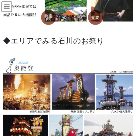
コ
ナ
ン
ビ
テ
ゲ
ン
ー
すべての記事
ツ
シ
に
ョ
◆エリアでみる石川のお祭り
移
ン
HOME
すべての記事
お祭用品・品目
足袋,腹掛・股引、手拭
動
に
祭 足袋 倉敷屋 祭氣
移
動
2023/06/02
/ 最終更新日 :
2026/08/07
金沢・祭りの森佐
足袋,腹掛・股引、手拭
祭 足袋 倉敷屋 祭氣