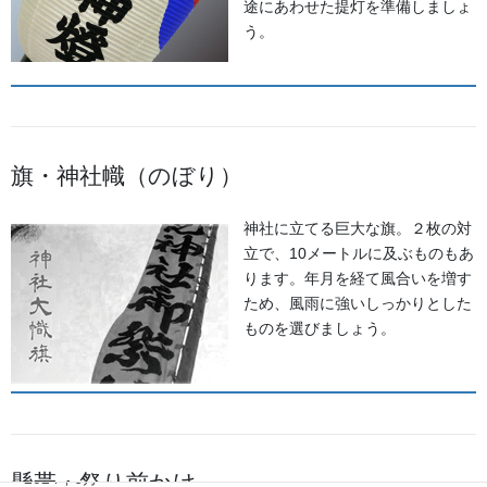
途にあわせた提灯を準備しましょ
2026年8月
う。
2026年7月
2026年6月
2026年5月
旗・神社幟（のぼり）
2026年2月
神社に立てる巨大な旗。２枚の対
2025年7月
立で、10メートルに及ぶものもあ
ります。年月を経て風合いを増す
2025年6月
ため、風雨に強いしっかりとした
ものを選びましょう。
2025年5月
2024年11月
2024年9月
懸帯・祭り前かけ
2024年6月