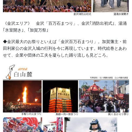
《金沢エリア》 金沢「百万石まつり」、金沢｢消防出初式｣、湯涌
｢氷室開き｣、｢加賀万祭｣
◆金沢最大のお祭りといえば「金沢百万石まつり」。加賀藩主・前
田利家公の金沢入城の行列を今に再現しています。時代絵巻とあわ
せて、企業や団体の工夫を凝らした踊り流しも見どころ。
エアークッション入り祭り足袋です。
特徴は外からエアークッションが見えない普通の外観です。