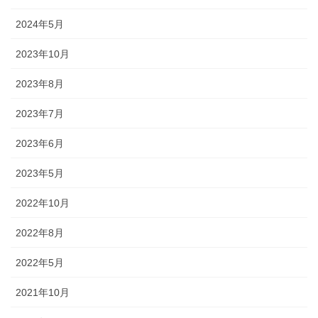
2024年5月
懸帯前（けんたいまえ）は、地域
独自な衣裳として継承されてお
2023年10月
り、各保存会、団体によりサイ
ズ・色・柄も独特な別誂え品で
2023年8月
す。納品まで一カ月程度必要で
す。
2023年7月
2023年6月
2023年5月
2022年10月
知ってる？石川のお祭りのしきたり!!
2022年8月
2022年5月
◆キリコとは？・・・・・キリコはお神輿（みこし）のような担ぎ
2021年10月
棒のついた巨大な燈籠（御神灯）で、江戸時代の文書にはすでにキ
リコの記録が残っています。能登のキリコは、天に近ければ近いほ