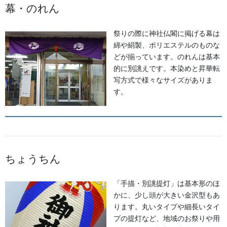
幕・のれん
よもやま話
お祭備品と豆知識
祭りの際に神社仏閣に掲げる幕は
綿や絹製、ポリエステルのものな
お祭用品・品目
どが揃っています。のれんは基本
的に別誂えです。本染めと昇華転
獅子舞・衣裳・別仕立・小物
写方式で様々なサイズがありま
す。
祭り前掛け・けんたい・胸当て
提灯 祭
幕・のぼり
ちょうちん
生地
足袋,腹掛・股引、手拭
「手描・別誂提灯」は基本形のほ
かに、少し頭が大きい金沢型もあ
お知らせ
ります。丸いタイプや細長いタイ
プの提灯など、地域のお祭りや用