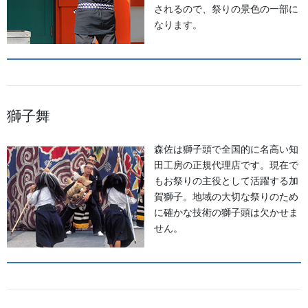
されるので、祭りの景色の一部に
足袋,腹掛・股引、手拭
カテゴリー
なります。
お祭備品と豆知識
前の記事
まつり鈴（特上）
2023/05/24
獅子舞
お祭備品と豆知識
次の記事
森佐は獅子頭で全国的に名高い知
裃かみしも
田工房の正規代理店です。現在で
2023/06/14
もお祭りの主役として活躍する加
賀獅子。地域の大切な祭りのため
に確かな技術の獅子頭は欠かせま
せん。
法被・はっぴ・はんてん・印半纏