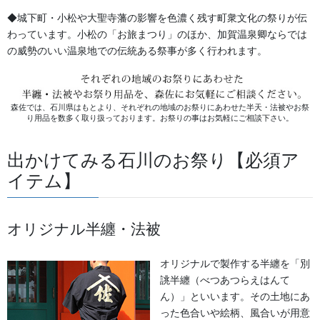
白木胡座（あぐら）
◆城下町・小松や大聖寺藩の影響を色濃く残す町衆文化の祭りが伝
2023/06/19
わっています。小松の「お旅まつり」のほか、加賀温泉卿ならでは
の威勢のいい温泉地での伝統ある祭事が多く行われます。
森佐では、石川県はもとより、それぞれの地域のお祭りにあわせた半天・法被やお祭
り用品を数多く取り扱っております。お祭りの事はお気軽にご相談下さい。
法被・はっぴ・はんてん・印半纏
出かけてみる石川のお祭り【必須ア
イテム】
よもやま話
お祭備品と豆知識
オリジナル半纏・法被
お祭用品・品目
オリジナルで製作する半纏を「別
獅子舞・衣裳・別仕立・小物
誂半纏（べつあつらえはんて
ん）」といいます。その土地にあ
祭り前掛け・けんたい・胸当て
った色合いや絵柄、風合いが用意