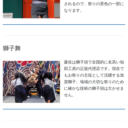
されるので、祭りの景色の一部に
提灯 祭
なります。
幕・のぼり
生地
足袋,腹掛・股引、手拭
獅子舞
お知らせ
森佐は獅子頭で全国的に名高い知
田工房の正規代理店です。現在で
2026年8月
もお祭りの主役として活躍する加
賀獅子。地域の大切な祭りのため
2026年7月
に確かな技術の獅子頭は欠かせま
せん。
2026年6月
2026年5月
2026年2月