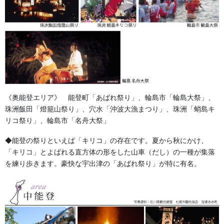
《奥能登エリア》 能登町「あばれ祭り」、輪島市「輪島大祭」、
珠洲飯田「燈籠山祭り」、穴水「沖波大漁まつり」、珠洲「蛸島キ
リコ祭り」、輪島市「名舟大祭」
◆能登の祭りといえば「キリコ」の存在です。夏から秋にかけ、
「キリコ」とよばれる直方体の形をした山車（だし）の一種が集落
を練り歩きます。豪快な宇出津の「あばれ祭り」が特に有名。