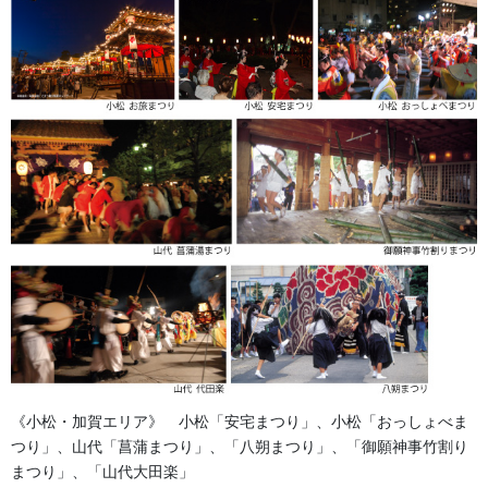
076-237-8888
営業時間 10:00-18:00 〒920-0061金沢市問屋町2丁目85
(FAX076-237-7150)
人形の森佐は12月〜4月末まで土曜、日曜も営業。
お問い合わせ
お祭備品と豆知識
、
獅子舞・衣裳・別仕立・小物
カテゴリー
足袋,腹掛・股引、手拭
前の記事
祭 足袋 倉敷屋 祭氣
2023/06/02
《小松・加賀エリア》 小松「安宅まつり」、小松「おっしょべま
つり」、山代「菖蒲まつり」、「八朔まつり」、「御願神事竹割り
お祭備品と豆知識
まつり」、「山代大田楽」
次の記事