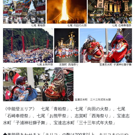
浅黄鮫小紋柄
祭礼用裃（浅黄紋小紋柄）
《中能登エリア》 七尾「青柏祭」、七尾「向田の火祭」、七尾
「石崎奉燈祭」、七尾「お熊甲祭」、志賀町「西海祭り」、宝達志
品番 H25-81 生地 純綿
水町「子浦神社獅子舞」、宝達志水町「三十三年式年大祭」
H25-87 生地 ポリエステル
◆奥能登あわせると「キリコ」の数は700本以上。キリコまつりや