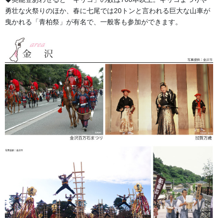
H25-82 生地 本麻
勇壮な火祭りのほか、春に七尾では20トンと言われる巨大な山車が
曳かれる「青柏祭」が有名で、一般客も参加ができます。
・家紋入になります。
・特大サイズは割高になります。
・身長、ウエストをご指定下さい。
・袴はすべて馬乗り（襠付）式です。
・行燈（スカート）式も可能です。
・地域により祭礼、仏事用が逆になる所もあります。
・子供用もできます。
標準紐下寸法
160ｃｍ-２尺２寸５分
165ｃｍ-２尺３寸