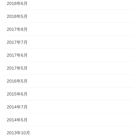
2018年6月
ど迎え火として良いということで巨大化していきました。一方、金
沢ではキリコは迎え火を保護する役目になったようで、金沢とその
2018年5月
周辺でのキリコとは、古くから残っているお盆のお墓参りの時期の
伝統的な風習です。 正確には、木や紙でできた灯篭のような箱で、
2017年8月
お墓参りの際には中にろうそくを立ててお墓の前に吊るします。
2017年7月
◆「よばれ」とは・・・・・・地域で行われる祭りなどで家人が親
戚や知人らをもてなすことを指します。
2017年6月
◆天人堂とは？・・・・・戦前金沢では12月25日から正月15日まで
2017年5月
天神堂（お嫁さんの実家から男の初孫さんに賜る）を飾る家があり
ました。加賀藩主前田家の先祖は菅原道真といわれ、道真が前田の
2016年5月
神様と敬われているだけに「天神様」と崇拝が信仰に結びついたの
だと思われます。「勉強ができますように」との願いをこめて天神
2015年6月
堂が飾られます。
2014年7月
◆「こぶた」とは？・・・・・「よばれ」の際、御膳（ごぜん）に
料理のほかに、昔は、菓子の入っふた付の椀（わん）が並び、果物
2014年5月
入りの袋も添えられ、客は土産として持ち帰っていました。こうい
2013年10月
ったものを「こぶた」といいます。