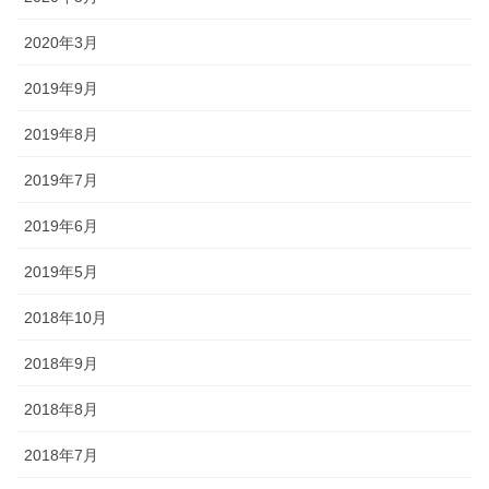
2020年3月
懸帯前（けんたいまえ）は、地域
独自な衣裳として継承されてお
2019年9月
り、各保存会、団体によりサイ
ズ・色・柄も独特な別誂え品で
2019年8月
す。納品まで一カ月程度必要で
す。
2019年7月
2019年6月
2019年5月
2018年10月
知ってる？石川のお祭りのしきたり!!
2018年9月
2018年8月
◆キリコとは？・・・・・キリコはお神輿（みこし）のような担ぎ
棒のついた巨大な燈籠（御神灯）で、江戸時代の文書にはすでにキ
2018年7月
リコの記録が残っています。能登のキリコは、天に近ければ近いほ