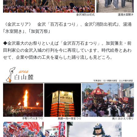
170ｃｍ-２尺３寸５分
175ｃｍ-２尺４寸
《金沢エリア》 金沢「百万石まつり」、金沢｢消防出初式｣、湯涌
180ｃｍ-２尺５分
｢氷室開き｣、｢加賀万祭｣
納期：約３０日
◆金沢最大のお祭りといえば「金沢百万石まつり」。加賀藩主・前
田利家公の金沢入城の行列を今に再現しています。時代絵巻とあわ
せて、企業や団体の工夫を凝らした踊り流しも見どころ。
森景楽天市場店で色んな種類の裃を販売しております!!