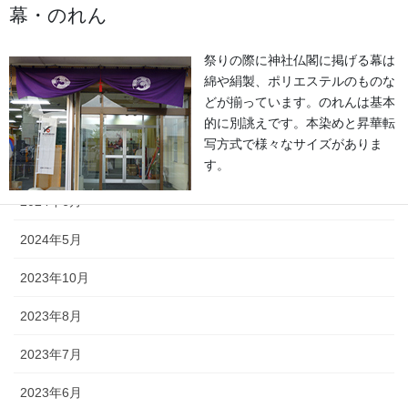
2025年7月
幕・のれん
2025年6月
祭りの際に神社仏閣に掲げる幕は
綿や絹製、ポリエステルのものな
2025年5月
どが揃っています。のれんは基本
的に別誂えです。本染めと昇華転
2024年11月
写方式で様々なサイズがありま
2024年9月
す。
2024年6月
2024年5月
2023年10月
ちょうちん
2023年8月
「手描・別誂提灯」は基本形のほ
かに、少し頭が大きい金沢型もあ
2023年7月
ります。丸いタイプや細長いタイ
プの提灯など、地域のお祭りや用
2023年6月