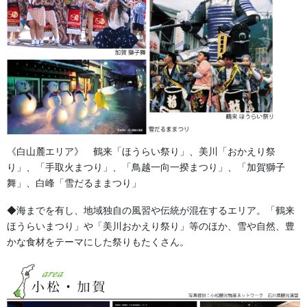
森景ヤフーショッピング店で色んな種類の裃を販売しております!!
《白山麓エリア》 鶴来「ほうらい祭り」、美川「おかえり祭
り」、「手取火まつり」、「鳥越一向一揆まつり」、「加賀獅子
舞」、白峰「雪だるままつり」
◆海までを有し、地域独自の風習や伝統が混在するエリア。「鶴来
ほうらいまつり」や「美川おかえり祭り」等のほか、雪や自然、豊
かな食材をテーマにした祭りもたくさん。
金沢・祭りの森佐
お祭り衣装・お祭り用品のご相談は金沢・森佐へお気軽にお問
い合わせください。
伝統行事、お祭りで地域に笑顔を！！