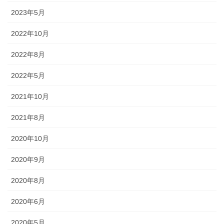
途にあわせた提灯を準備しましょ
2023年5月
う。
2022年10月
2022年8月
2022年5月
旗・神社幟（のぼり）
2021年10月
神社に立てる巨大な旗。２枚の対
立で、10メートルに及ぶものもあ
2021年8月
ります。年月を経て風合いを増す
2020年10月
ため、風雨に強いしっかりとした
ものを選びましょう。
2020年9月
2020年8月
2020年6月
懸帯・祭り前かけ
2020年5月