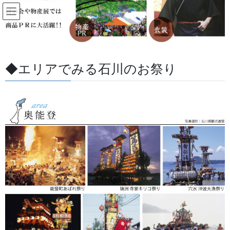
コ
ナ
ン
ビ
テ
ゲ
ン
ー
すべての記事
ツ
シ
に
ョ
◆エリアでみる石川のお祭り
移
ン
HOME
すべての記事
お祭用品・品目
お祭備品と豆知識
裃かみしも
動
に
移
動
2023/06/14
/ 最終更新日 :
2026/08/07
金沢・祭りの森佐
お祭備品と豆知識
裃かみしも