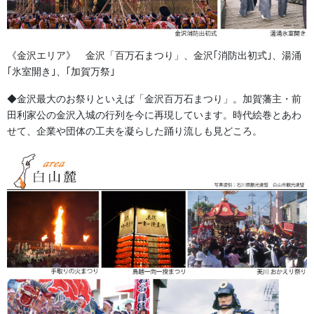
《金沢エリア》 金沢「百万石まつり」、金沢｢消防出初式｣、湯涌
｢氷室開き｣、｢加賀万祭｣
◆金沢最大のお祭りといえば「金沢百万石まつり」。加賀藩主・前
田利家公の金沢入城の行列を今に再現しています。時代絵巻とあわ
せて、企業や団体の工夫を凝らした踊り流しも見どころ。
金沢・祭りの森佐
お祭り衣装・お祭り用品のご相談は金沢・森佐へお気軽にお問
い合わせください。
伝統行事、お祭りで地域に笑顔を！！
076-237-8888
営業時間 10:00-18:00 〒920-0061金沢市問屋町2丁目85
(FAX076-237-7150)
人形の森佐は12月〜4月末まで土曜、日曜も営業。
お問い合わせ