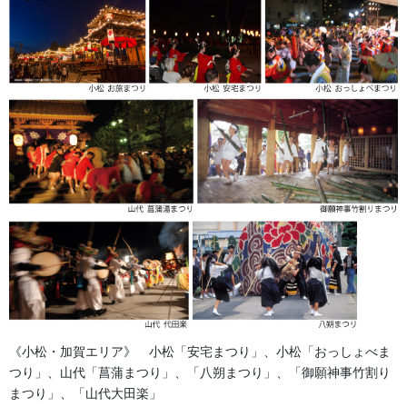
よもやま話
法被・はっぴ・はんてん・印半纏
お祭備品と豆知識
お祭用品・品目
獅子舞・衣裳・別仕立・小物
祭り前掛け・けんたい・胸当て
提灯 祭
幕・のぼり
《小松・加賀エリア》 小松「安宅まつり」、小松「おっしょべま
生地
つり」、山代「菖蒲まつり」、「八朔まつり」、「御願神事竹割り
まつり」、「山代大田楽」
足袋,腹掛・股引、手拭