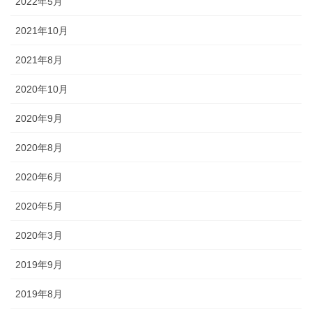
2022年5月
幕・のれん
2021年10月
祭りの際に神社仏閣に掲げる幕は
2021年8月
綿や絹製、ポリエステルのものな
どが揃っています。のれんは基本
2020年10月
的に別誂えです。本染めと昇華転
写方式で様々なサイズがありま
2020年9月
す。
2020年8月
2020年6月
2020年5月
ちょうちん
2020年3月
「手描・別誂提灯」は基本形のほ
2019年9月
かに、少し頭が大きい金沢型もあ
ります。丸いタイプや細長いタイ
2019年8月
プの提灯など、地域のお祭りや用