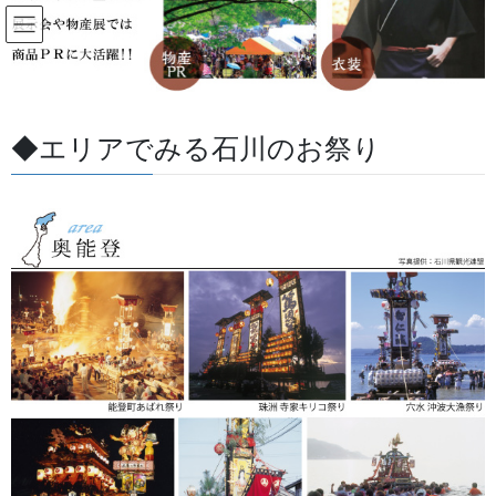
コ
ナ
ン
ビ
テ
ゲ
ン
ー
すべての記事
ツ
シ
に
ョ
◆エリアでみる石川のお祭り
移
ン
HOME
すべての記事
お祭用品・品目
お祭備品と豆知識
動
に
白木胡座（あぐら）
移
動
2023/06/19
/ 最終更新日 :
2026/08/07
金沢・祭りの森佐
お祭備品と豆知識
白木胡座（あぐら）