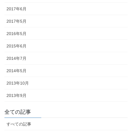
2017年6月
懸帯前（けんたいまえ）は、地域
独自な衣裳として継承されてお
2017年5月
り、各保存会、団体によりサイ
ズ・色・柄も独特な別誂え品で
2016年5月
す。納品まで一カ月程度必要で
2015年6月
す。
2014年7月
2014年5月
2013年10月
知ってる？石川のお祭りのしきたり!!
2013年9月
全ての記事
◆キリコとは？・・・・・キリコはお神輿（みこし）のような担ぎ
棒のついた巨大な燈籠（御神灯）で、江戸時代の文書にはすでにキ
すべての記事
リコの記録が残っています。能登のキリコは、天に近ければ近いほ