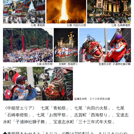
N272
《中能登エリア》 七尾「青柏祭」、七尾「向田の火祭」、七尾
寸法 間口 97ｃｍ
「石崎奉燈祭」、七尾「お熊甲祭」、志賀町「西海祭り」、宝達志
奥行 30ｃｍ
水町「子浦神社獅子舞」、宝達志水町「三十三年式年大祭」
高さ 約41ｃｍ
◆奥能登あわせると「キリコ」の数は700本以上。キリコまつりや