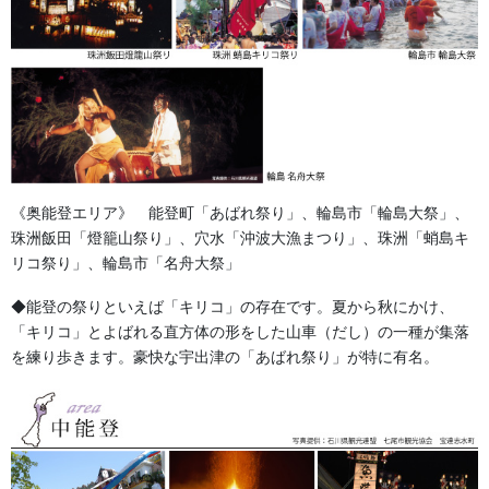
《奥能登エリア》 能登町「あばれ祭り」、輪島市「輪島大祭」、
珠洲飯田「燈籠山祭り」、穴水「沖波大漁まつり」、珠洲「蛸島キ
リコ祭り」、輪島市「名舟大祭」
◆能登の祭りといえば「キリコ」の存在です。夏から秋にかけ、
「キリコ」とよばれる直方体の形をした山車（だし）の一種が集落
を練り歩きます。豪快な宇出津の「あばれ祭り」が特に有名。