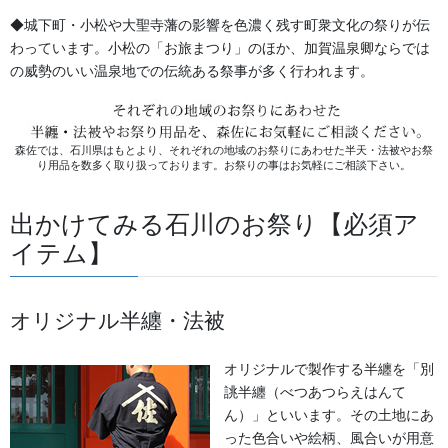
◆城下町・小松や大聖寺藩の影響を色濃く残す町衆文化の祭りが伝
お知らせ
わっています。小松の「お旅まつり」のほか、加賀温泉卿ならでは
の威勢のいい温泉地での伝統ある祭事が多く行われます。
2026年8月
2026年7月
森佐では、石川県はもとより、それぞれの地域のお祭りにあわせた半天・法被やお祭
り用品を数多く取り扱っております。お祭りの事はお気軽にご相談下さい。
2026年6月
出かけてみる石川のお祭り【必須ア
2026年5月
イテム】
2026年2月
2025年7月
オリジナル半纏・法被
2025年6月
オリジナルで製作する半纏を「別
誂半纏（べつあつらえはんて
2025年5月
ん）」といいます。その土地にあ
2024年11月
った色合いや絵柄、風合いが用意