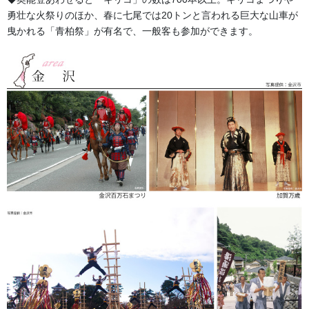
勇壮な火祭りのほか、春に七尾では20トンと言われる巨大な山車が
白木の胡座（あぐら）に錦布の金糸入り葵紋（紅）です。
曳かれる「青柏祭」が有名で、一般客も参加ができます。
画像は白木白帆の布地を変更した商品です。