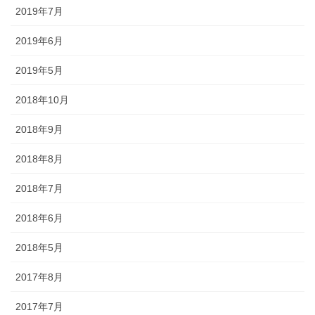
途にあわせた提灯を準備しましょ
2019年7月
う。
2019年6月
2019年5月
2018年10月
旗・神社幟（のぼり）
2018年9月
神社に立てる巨大な旗。２枚の対
2018年8月
立で、10メートルに及ぶものもあ
ります。年月を経て風合いを増す
2018年7月
ため、風雨に強いしっかりとした
ものを選びましょう。
2018年6月
2018年5月
2017年8月
2017年7月
懸帯・祭り前かけ