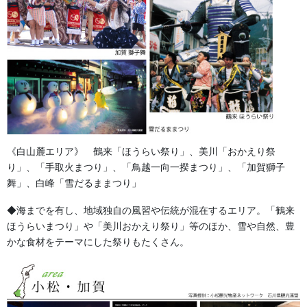
お祭備品と豆知識
カテゴリー
お祭備品と豆知識
前の記事
裃かみしも
2023/06/14
《白山麓エリア》 鶴来「ほうらい祭り」、美川「おかえり祭
り」、「手取火まつり」、「鳥越一向一揆まつり」、「加賀獅子
舞」、白峰「雪だるままつり」
お祭用品・品目
次の記事
◆海までを有し、地域独自の風習や伝統が混在するエリア。「鶴来
祭礼用たっつけ袴 22H24-08
ほうらいまつり」や「美川おかえり祭り」等のほか、雪や自然、豊
2023/06/26
かな食材をテーマにした祭りもたくさん。