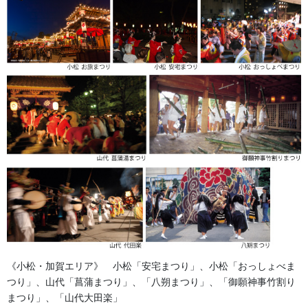
和紙提灯の取扱注意書
2017/08/30
法被・はっぴ・はんてん・印半纏
よもやま話
お祭備品と豆知識
お祭用品・品目
獅子舞・衣裳・別仕立・小物
祭り前掛け・けんたい・胸当て
提灯 祭
《小松・加賀エリア》 小松「安宅まつり」、小松「おっしょべま
つり」、山代「菖蒲まつり」、「八朔まつり」、「御願神事竹割り
幕・のぼり
まつり」、「山代大田楽」