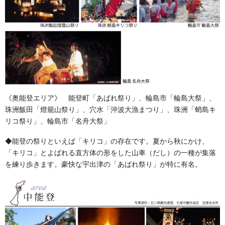
《奥能登エリア》 能登町「あばれ祭り」、輪島市「輪島大祭」、
珠洲飯田「燈籠山祭り」、穴水「沖波大漁まつり」、珠洲「蛸島キ
リコ祭り」、輪島市「名舟大祭」
◆能登の祭りといえば「キリコ」の存在です。夏から秋にかけ、
「キリコ」とよばれる直方体の形をした山車（だし）の一種が集落
を練り歩きます。豪快な宇出津の「あばれ祭り」が特に有名。