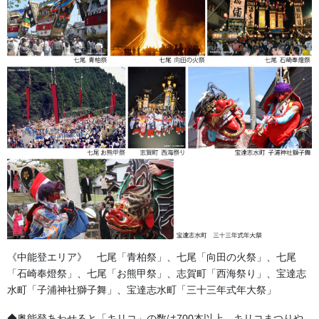
素材 綿の絽生地です。風とうしもよく夏場のハンテンとして
大変にオススメです。１枚から承っております。
《中能登エリア》 七尾「青柏祭」、七尾「向田の火祭」、七尾
「石崎奉燈祭」、七尾「お熊甲祭」、志賀町「西海祭り」、宝達志
水町「子浦神社獅子舞」、宝達志水町「三十三年式年大祭」
◆奥能登あわせると「キリコ」の数は700本以上。キリコまつりや