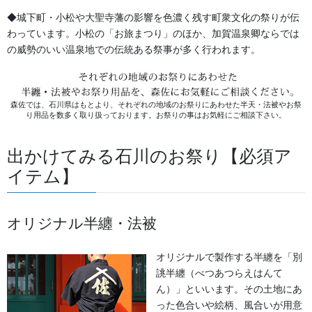
生地
◆城下町・小松や大聖寺藩の影響を色濃く残す町衆文化の祭りが伝
わっています。小松の「お旅まつり」のほか、加賀温泉卿ならでは
足袋,腹掛・股引、手拭
の威勢のいい温泉地での伝統ある祭事が多く行われます。
お知らせ
森佐では、石川県はもとより、それぞれの地域のお祭りにあわせた半天・法被やお祭
り用品を数多く取り扱っております。お祭りの事はお気軽にご相談下さい。
2026年8月
2026年7月
出かけてみる石川のお祭り【必須ア
イテム】
2026年6月
2026年5月
オリジナル半纏・法被
2026年2月
オリジナルで製作する半纏を「別
2025年7月
誂半纏（べつあつらえはんて
ん）」といいます。その土地にあ
2025年6月
った色合いや絵柄、風合いが用意