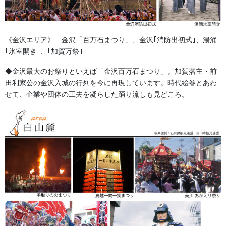
夏場のお揃いのハンテンとしてオススメします。
《金沢エリア》 金沢「百万石まつり」、金沢｢消防出初式｣、湯涌
｢氷室開き｣、｢加賀万祭｣
◆金沢最大のお祭りといえば「金沢百万石まつり」。加賀藩主・前
田利家公の金沢入城の行列を今に再現しています。時代絵巻とあわ
せて、企業や団体の工夫を凝らした踊り流しも見どころ。
金沢・祭りの森佐
お祭り衣装・お祭り用品のご相談は金沢・森佐へお気軽にお問
い合わせください。
伝統行事、お祭りで地域に笑顔を！！
076-237-8888
営業時間 10:00-18:00 〒920-0061金沢市問屋町2丁目85
(FAX076-237-7150)
人形の森佐は12月〜4月末まで土曜、日曜も営業。