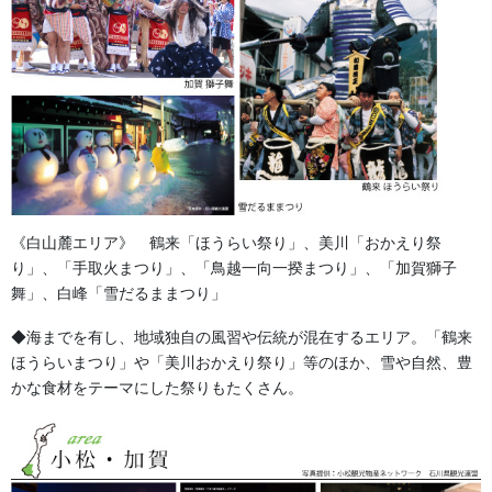
お問い合わせ
法被・はっぴ・はんてん・印半纏
カテゴリー
提灯 祭
前の記事
切長提灯 三色幕柄入り
2017/07/31
《白山麓エリア》 鶴来「ほうらい祭り」、美川「おかえり祭
り」、「手取火まつり」、「鳥越一向一揆まつり」、「加賀獅子
舞」、白峰「雪だるままつり」
◆海までを有し、地域独自の風習や伝統が混在するエリア。「鶴来
ほうらいまつり」や「美川おかえり祭り」等のほか、雪や自然、豊
かな食材をテーマにした祭りもたくさん。
提灯 祭
次の記事