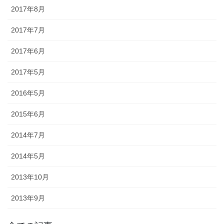
2017年8月
懸帯前（けんたいまえ）は、地域
2017年7月
独自な衣裳として継承されてお
り、各保存会、団体によりサイ
2017年6月
ズ・色・柄も独特な別誂え品で
す。納品まで一カ月程度必要で
2017年5月
す。
2016年5月
2015年6月
2014年7月
2014年5月
知ってる？石川のお祭りのしきたり!!
2013年10月
◆キリコとは？・・・・・キリコはお神輿（みこし）のような担ぎ
2013年9月
棒のついた巨大な燈籠（御神灯）で、江戸時代の文書にはすでにキ
リコの記録が残っています。能登のキリコは、天に近ければ近いほ