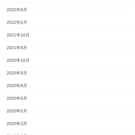
幕・のれん
2022年8月
祭りの際に神社仏閣に掲げる幕は
2022年5月
綿や絹製、ポリエステルのものな
どが揃っています。のれんは基本
2021年10月
的に別誂えです。本染めと昇華転
写方式で様々なサイズがありま
2021年8月
す。
2020年10月
2020年9月
2020年8月
ちょうちん
2020年6月
「手描・別誂提灯」は基本形のほ
2020年5月
かに、少し頭が大きい金沢型もあ
ります。丸いタイプや細長いタイ
2020年3月
プの提灯など、地域のお祭りや用