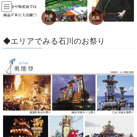
コ
ナ
ン
ビ
テ
ゲ
ン
ー
すべての記事
ツ
シ
に
ョ
◆エリアでみる石川のお祭り
移
ン
HOME
すべての記事
お祭用品・品目
提灯 祭
動
に
切長提灯 三色幕柄入り
移
動
2017/07/31
/ 最終更新日 :
2026/05/27
金沢・祭りの森佐
提灯 祭
切長提灯 三色幕柄入り