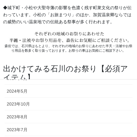
2026年2月
◆城下町・小松や大聖寺藩の影響を色濃く残す町衆文化の祭りが伝
2025年7月
わっています。小松の「お旅まつり」のほか、加賀温泉卿ならでは
の威勢のいい温泉地での伝統ある祭事が多く行われます。
2025年6月
2025年5月
森佐では、石川県はもとより、それぞれの地域のお祭りにあわせた半天・法被やお祭
り用品を数多く取り扱っております。お祭りの事はお気軽にご相談下さい。
2024年11月
2024年9月
出かけてみる石川のお祭り【必須ア
イテム】
2024年6月
2024年5月
オリジナル半纏・法被
2023年10月
オリジナルで製作する半纏を「別
2023年8月
誂半纏（べつあつらえはんて
ん）」といいます。その土地にあ
2023年7月
った色合いや絵柄、風合いが用意