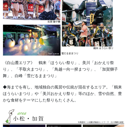
《白山麓エリア》 鶴来「ほうらい祭り」、美川「おかえり祭
り」、「手取火まつり」、「鳥越一向一揆まつり」、「加賀獅子
法被・はっぴ・はんてん・印半纏
舞」、白峰「雪だるままつり」
よもやま話
◆海までを有し、地域独自の風習や伝統が混在するエリア。「鶴来
お祭備品と豆知識
ほうらいまつり」や「美川おかえり祭り」等のほか、雪や自然、豊
かな食材をテーマにした祭りもたくさん。
お祭用品・品目
獅子舞・衣裳・別仕立・小物