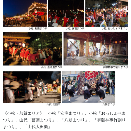
祭り前掛け・けんたい・胸当て
提灯 祭
幕・のぼり
生地
足袋,腹掛・股引、手拭
お知らせ
2026年8月
2026年7月
2026年6月
《小松・加賀エリア》 小松「安宅まつり」、小松「おっしょべま
つり」、山代「菖蒲まつり」、「八朔まつり」、「御願神事竹割り
2026年5月
まつり」、「山代大田楽」