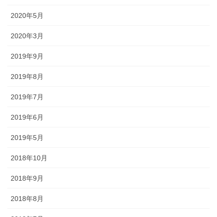
幕・のれん
2020年5月
祭りの際に神社仏閣に掲げる幕は
2020年3月
綿や絹製、ポリエステルのものな
どが揃っています。のれんは基本
2019年9月
的に別誂えです。本染めと昇華転
写方式で様々なサイズがありま
2019年8月
す。
2019年7月
2019年6月
2019年5月
ちょうちん
2018年10月
「手描・別誂提灯」は基本形のほ
2018年9月
かに、少し頭が大きい金沢型もあ
ります。丸いタイプや細長いタイ
2018年8月
プの提灯など、地域のお祭りや用