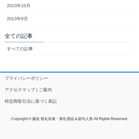
2013年10月
懸帯前（けんたいまえ）は、地域
2013年9月
独自な衣裳として継承されてお
り、各保存会、団体によりサイ
ズ・色・柄も独特な別誂え品で
全ての記事
す。納品まで一カ月程度必要で
すべての記事
す。
プライバシーポリシー
アクセスマップ | ご案内
知ってる？石川のお祭りのしきたり!!
特定商取引法に基づく表記
Copyright © 森佐 祭礼衣装・祭礼用品＆節句人形 All Rights Reserved.
◆キリコとは？・・・・・キリコはお神輿（みこし）のような担ぎ
棒のついた巨大な燈籠（御神灯）で、江戸時代の文書にはすでにキ
リコの記録が残っています。能登のキリコは、天に近ければ近いほ