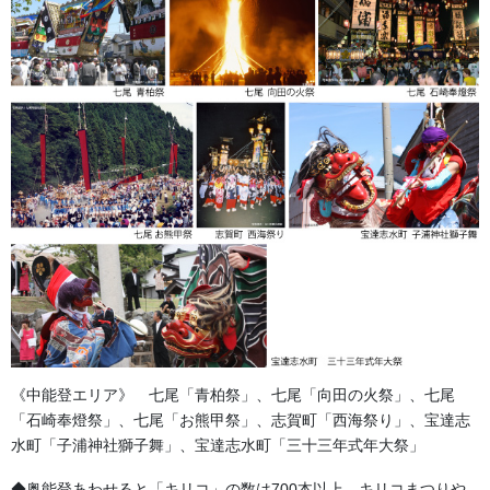
和紙提灯 七寸切長 ２１×６２(写真商品) 三色幕柄入り 左右
牡丹柄入り 油引き加工
参考小売価格 30,000円～35,000円 納期 ２０日～３０日
ご希望のサイズをご相談ください。
《中能登エリア》 七尾「青柏祭」、七尾「向田の火祭」、七尾
「石崎奉燈祭」、七尾「お熊甲祭」、志賀町「西海祭り」、宝達志
水町「子浦神社獅子舞」、宝達志水町「三十三年式年大祭」
◆奥能登あわせると「キリコ」の数は700本以上。キリコまつりや