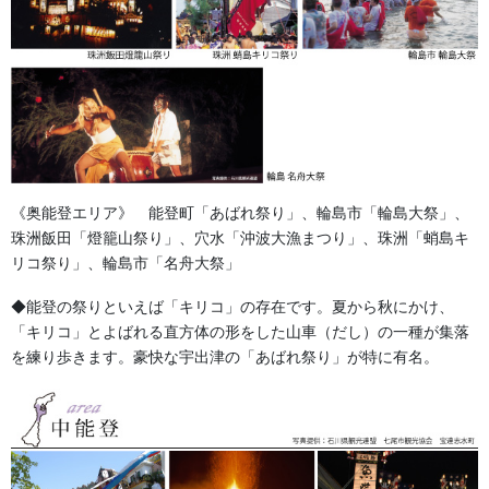
《奥能登エリア》 能登町「あばれ祭り」、輪島市「輪島大祭」、
珠洲飯田「燈籠山祭り」、穴水「沖波大漁まつり」、珠洲「蛸島キ
リコ祭り」、輪島市「名舟大祭」
◆能登の祭りといえば「キリコ」の存在です。夏から秋にかけ、
「キリコ」とよばれる直方体の形をした山車（だし）の一種が集落
を練り歩きます。豪快な宇出津の「あばれ祭り」が特に有名。