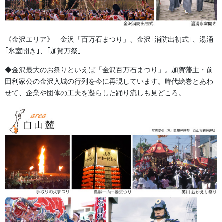
営業時間 10:00-18:00 〒920-0061金沢市問屋町2丁目85
(FAX076-237-7150)
人形の森佐は12月〜4月末まで土曜、日曜も営業。
《金沢エリア》 金沢「百万石まつり」、金沢｢消防出初式｣、湯涌
お問い合わせ
｢氷室開き｣、｢加賀万祭｣
提灯 祭
カテゴリー
◆金沢最大のお祭りといえば「金沢百万石まつり」。加賀藩主・前
田利家公の金沢入城の行列を今に再現しています。時代絵巻とあわ
せて、企業や団体の工夫を凝らした踊り流しも見どころ。
祭り前掛け・けんたい・胸当て
前の記事
懸帯(けんたい)前掛 ミシン手振
り刺繍 「登龍門」を作成しま
した。
2017/07/19
法被・はっぴ・はんてん・印半纏
次の記事
絽の印半纏は涼しげさも魅力で
す。
2017/08/22