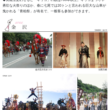
勇壮な火祭りのほか、春に七尾では20トンと言われる巨大な山車が
曳かれる「青柏祭」が有名で、一般客も参加ができます。
金沢・祭りの森佐
お祭り衣装・お祭り用品のご相談は金沢・森佐へお気軽にお問
い合わせください。
伝統行事、お祭りで地域に笑顔を！！
076-237-8888