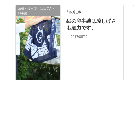
法被・はっぴ・はんてん・
前の記事
印半纏
絽の印半纏は涼しげさ
も魅力です。
2017/08/22