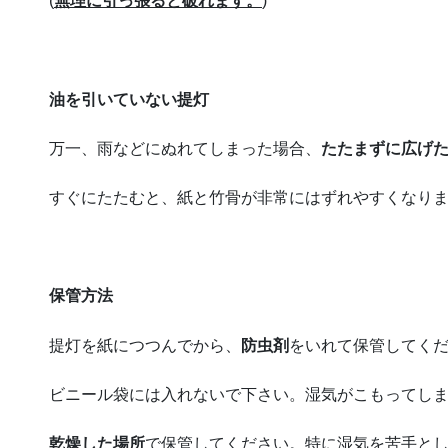
(
無理に引っ張ると破れます。
)
油を引いていない提灯
万一、雨などにぬれてしまった場合、
たたまずに広げ
すぐにたたむと、紙と竹骨が非常にはずれやすくなり
保管方法
提灯を紙につつんでから、
防虫剤
をいれて保管してく
ビニール袋には入れないで下さい。湿気がこもってし
乾燥した場所
で保管してください。特に湿気を苦手と