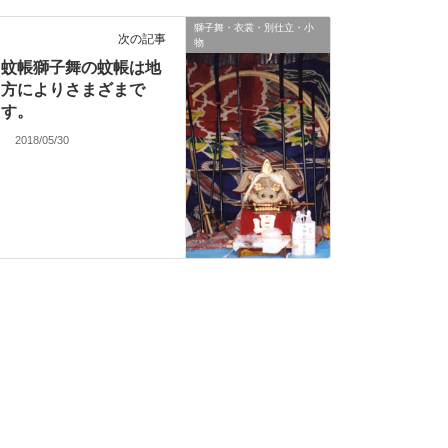
獅子舞・衣裳・別仕立・小
次の記事
物
蚊帳獅子舞の蚊帳は地
方によりさまざまで
す。
2018/05/30