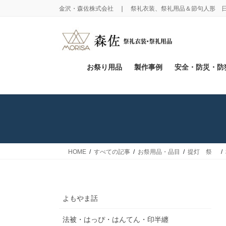
コ
ナ
金沢・森佐株式会社 ❘ 祭礼衣装、祭礼用品＆節句人形 
ン
ビ
テ
ゲ
ン
ー
ツ
シ
に
ョ
お祭り用品
製作事例
安全・防災・防
移
ン
動
に
移
動
HOME
すべての記事
お祭用品・品目
提灯 祭
よもやま話
法被・はっぴ・はんてん・印半纏