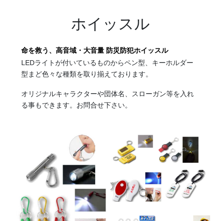
ホイッスル
命を救う、高音域・大音量 防災防犯ホイッスル
LEDライトが付いているものからペン型、キーホルダー
型まど色々な種類を取り揃えております。
オリジナルキャラクターや団体名、スローガン等を入れ
る事もできます。お問合せ下さい。
《中能登エリア》 七尾「青柏祭」、七尾「向田の火祭」、七尾
「石崎奉燈祭」、七尾「お熊甲祭」、志賀町「西海祭り」、宝達志
水町「子浦神社獅子舞」、宝達志水町「三十三年式年大祭」
◆奥能登あわせると「キリコ」の数は700本以上。キリコまつりや