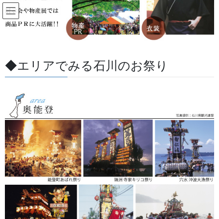
コ
ナ
ン
ビ
テ
ゲ
ン
ー
防犯グッズ
ツ
シ
に
ョ
◆エリアでみる石川のお祭り
移
ン
HOME
防犯グッズ
動
に
移
動
防犯ブザー
大切な人を守る、耐衝撃性に強い防犯ブザー。
大切な子どもたちに携帯される防犯ブザーは通学時はも
ちろんのこと外出時に常に携帯しやすい様、キャラクタ
ーや校章、交通標識がデザインされた反射シールを付け
交通安全意識も高めるように提案しました。
オリジナルキャラクターや団体名、スローガン等を入れ
る事もできます。お問合せ下さい。