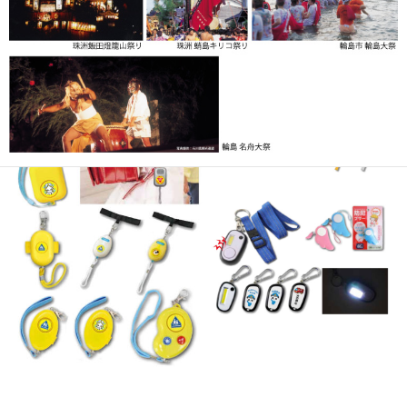
《奥能登エリア》 能登町「あばれ祭り」、輪島市「輪島大祭」、
珠洲飯田「燈籠山祭り」、穴水「沖波大漁まつり」、珠洲「蛸島キ
リコ祭り」、輪島市「名舟大祭」
◆能登の祭りといえば「キリコ」の存在です。夏から秋にかけ、
「キリコ」とよばれる直方体の形をした山車（だし）の一種が集落
を練り歩きます。豪快な宇出津の「あばれ祭り」が特に有名。