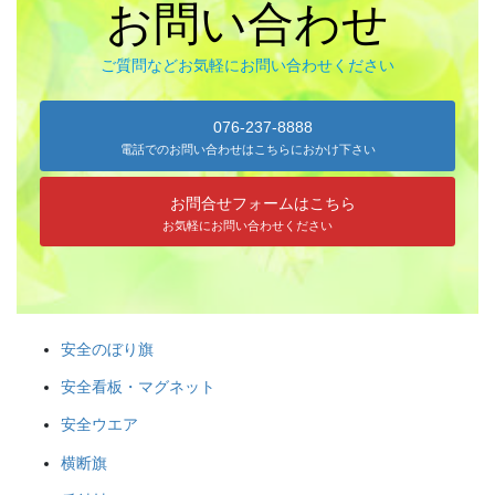
お問い合わせ
ご質問などお気軽にお問い合わせください
《金沢エリア》 金沢「百万石まつり」、金沢｢消防出初式｣、湯涌
｢氷室開き｣、｢加賀万祭｣
076-237-8888
電話でのお問い合わせはこちらにおかけ下さい
◆金沢最大のお祭りといえば「金沢百万石まつり」。加賀藩主・前
田利家公の金沢入城の行列を今に再現しています。時代絵巻とあわ
お問合せフォームはこちら
せて、企業や団体の工夫を凝らした踊り流しも見どころ。
お気軽にお問い合わせください
安全のぼり旗
安全看板・マグネット
安全ウエア
横断旗