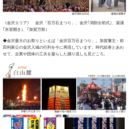
てです。
暗い交差点、カーブ、夜間の事故多発箇所で安全と安心
《金沢エリア》 金沢「百万石まつり」、金沢｢消防出初式｣、湯涌
をPR！！のぼり旗のグレーの部分が夜間キラキラと反射
｢氷室開き｣、｢加賀万祭｣
してよく光り目立ちます。並べて立てれば効果抜群です!!
◆金沢最大のお祭りといえば「金沢百万石まつり」。加賀藩主・前
田利家公の金沢入城の行列を今に再現しています。時代絵巻とあわ
特長はパールグレーの色が光る！！
車のライトの光で文
せて、企業や団体の工夫を凝らした踊り流しも見どころ。
字の周囲が反射します。のぼり旗下部の3箇所に高輝度反
射付。
団体名を入れる事が出来るデザインもございます。
※バリエーションは画像以外にも多数ございます。豊富
なラインナップからお選びいただけます。