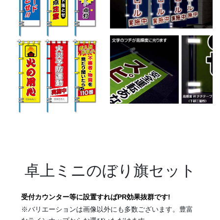
《白山麓エリア》 鶴来「ほうらい祭り」、美川「おかえり祭
り」、「手取火まつり」、「鳥越一向一揆まつり」、「加賀獅子
舞」、白峰「雪だるままつり」
◆海までを有し、地域独自の風習や伝統が混在するエリア。「鶴来
ほうらいまつり」や「美川おかえり祭り」等のほか、雪や自然、豊
卓上ミニのぼり旗セット
かな食材をテーマにした祭りもたくさん。
受付カウンター等に設置すればPR効果抜群です!
※バリエーションは画像以外にも多数ございます。豊富