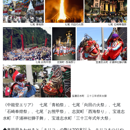
《中能登エリア》 七尾「青柏祭」、七尾「向田の火祭」、七尾
「石崎奉燈祭」、七尾「お熊甲祭」、志賀町「西海祭り」、宝達志
交通安全・消防防災のぼ
水町「子浦神社獅子舞」、宝達志水町「三十三年式年大祭」
◆奥能登あわせると「キリコ」の数は700本以上。キリコまつりや