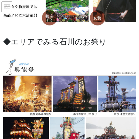
コ
ナ
ン
ビ
テ
ゲ
ン
ー
安全のぼり旗
ツ
シ
に
ョ
◆エリアでみる石川のお祭り
移
ン
HOME
安全・防災・防犯
安全のぼり旗
動
に
移
動