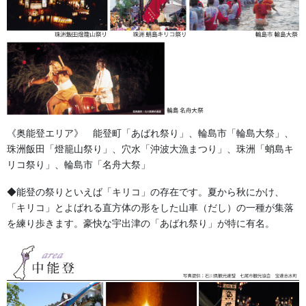
交通安全POPのぼり旗
POPのぼり旗は小さくてもPR効果！
《奥能登エリア》 能登町「あばれ祭り」、輪島市「輪島大祭」、
住宅街や通学路・商店街で大活躍！旗は小さくても、必
珠洲飯田「燈籠山祭り」、穴水「沖波大漁まつり」、珠洲「蛸島キ
要な情報を効果的にアピールします。
リコ祭り」、輪島市「名舟大祭」
夜間でも暗い交差点や道路危険箇所で高輝度反射のWチ
チテープが光って注意を促します。
◆能登の祭りといえば「キリコ」の存在です。夏から秋にかけ、
「キリコ」とよばれる直方体の形をした山車（だし）の一種が集落
団体名を入れる事が出来ます。
を練り歩きます。豪快な宇出津の「あばれ祭り」が特に有名。
※バリエーションは画像以外にも多数ございます。豊富
なラインナップからお選びいただけます。