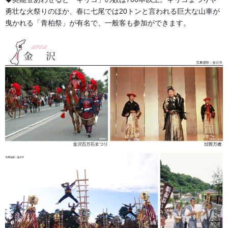
り旗
勇壮な火祭りのほか、春に七尾では20トンと言われる巨大な山車が
曳かれる「青柏祭」が有名で、一般客も参加ができます。
選べる生地と丈夫な仕立・カラーWチチテープ合計10箇
所左付。
よく目立つ蛍光カラーWチチテープと上下三巻縫製補
強。さらに丈夫な棒袋・四方縫製も選べます。
団体名を入れる事が出来ます。
※バリエーションは画像以外にも多数ございます。豊富
なラインナップからお選びいただけます。
ヨルピカ反射のぼり旗
高輝度反射のWチチテープ3箇所、二重縫製で丈夫な仕立