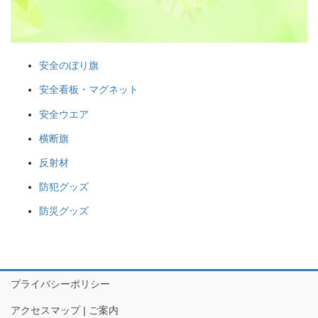
されるので、祭りの景色の一部に
なります。
安全のぼり旗
安全看板・マグネット
安全ウエア
獅子舞
横断旗
森佐は獅子頭で全国的に名高い知
反射材
田工房の正規代理店です。現在で
防犯グッズ
もお祭りの主役として活躍する加
賀獅子。地域の大切な祭りのため
防災グッズ
に確かな技術の獅子頭は欠かせま
せん。
プライバシーポリシー
アクセスマップ | ご案内