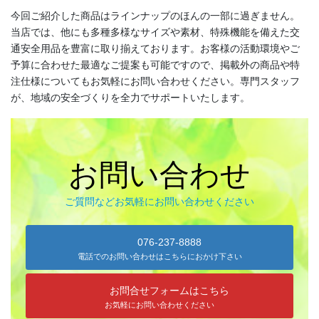
今回ご紹介した商品はラインナップのほんの一部に過ぎません。
◆城下町・小松や大聖寺藩の影響を色濃く残す町衆文化の祭りが伝
当店では、他にも多種多様なサイズや素材、特殊機能を備えた交
わっています。小松の「お旅まつり」のほか、加賀温泉卿ならでは
通安全用品を豊富に取り揃えております。お客様の活動環境やご
の威勢のいい温泉地での伝統ある祭事が多く行われます。
予算に合わせた最適なご提案も可能ですので、掲載外の商品や特
注仕様についてもお気軽にお問い合わせください。専門スタッフ
が、地域の安全づくりを全力でサポートいたします。
森佐では、石川県はもとより、それぞれの地域のお祭りにあわせた半天・法被やお祭
り用品を数多く取り扱っております。お祭りの事はお気軽にご相談下さい。
出かけてみる石川のお祭り【必須ア
お問い合わせ
イテム】
ご質問などお気軽にお問い合わせください
オリジナル半纏・法被
076-237-8888
電話でのお問い合わせはこちらにおかけ下さい
オリジナルで製作する半纏を「別
誂半纏（べつあつらえはんて
お問合せフォームはこちら
ん）」といいます。その土地にあ
お気軽にお問い合わせください
った色合いや絵柄、風合いが用意