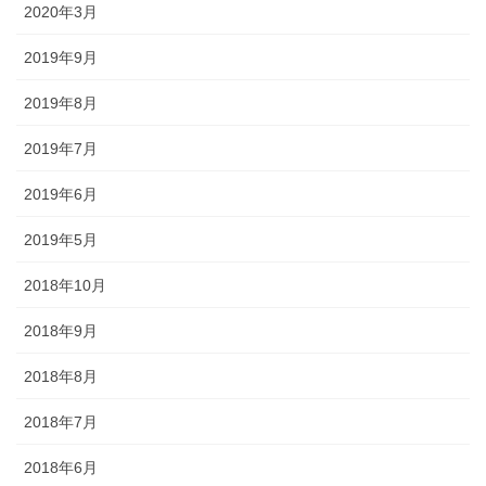
2020年3月
◆城下町・小松や大聖寺藩の影響を色濃く残す町衆文化の祭りが伝
わっています。小松の「お旅まつり」のほか、加賀温泉卿ならでは
2019年9月
の威勢のいい温泉地での伝統ある祭事が多く行われます。
2019年8月
2019年7月
森佐では、石川県はもとより、それぞれの地域のお祭りにあわせた半天・法被やお祭
り用品を数多く取り扱っております。お祭りの事はお気軽にご相談下さい。
2019年6月
出かけてみる石川のお祭り【必須ア
2019年5月
イテム】
2018年10月
2018年9月
オリジナル半纏・法被
2018年8月
オリジナルで製作する半纏を「別
2018年7月
誂半纏（べつあつらえはんて
ん）」といいます。その土地にあ
2018年6月
った色合いや絵柄、風合いが用意