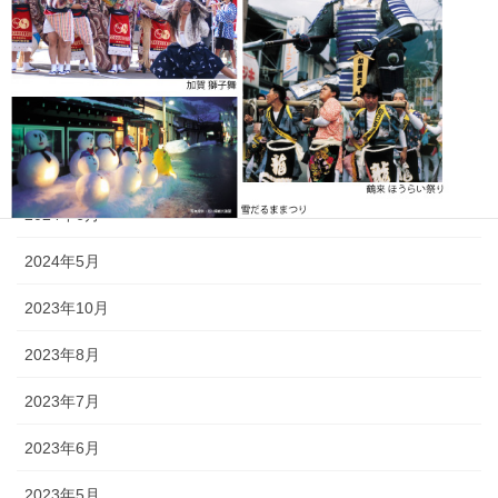
2025年6月
2025年5月
2024年11月
2024年9月
2024年6月
《白山麓エリア》 鶴来「ほうらい祭り」、美川「おかえり祭
2024年5月
り」、「手取火まつり」、「鳥越一向一揆まつり」、「加賀獅子
舞」、白峰「雪だるままつり」
2023年10月
◆海までを有し、地域独自の風習や伝統が混在するエリア。「鶴来
2023年8月
ほうらいまつり」や「美川おかえり祭り」等のほか、雪や自然、豊
かな食材をテーマにした祭りもたくさん。
2023年7月
2023年6月
2023年5月