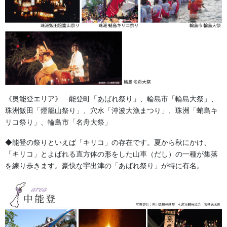
2013/10/17
法被・はっぴ・はんてん・印半纏
本染めについて
昔からある色を作り出す技術も進化を繰り返し現在に生きていま
す。 色は常に時代にあった色彩を求められています。 科学の力と
進化によって生まれた色彩は、昔」ながらの彩を忠実に再現しま
す。 【藍染め（あいぞめ）】 タデ科の１年 […]
《奥能登エリア》 能登町「あばれ祭り」、輪島市「輪島大祭」、
珠洲飯田「燈籠山祭り」、穴水「沖波大漁まつり」、珠洲「蛸島キ
2013/10/17
リコ祭り」、輪島市「名舟大祭」
法被・はっぴ・はんてん・印半纏
◆能登の祭りといえば「キリコ」の存在です。夏から秋にかけ、
染め生地について
「キリコ」とよばれる直方体の形をした山車（だし）の一種が集落
半纏や半被、染物などに使用される生地のほとんどが天然素材に
を練り歩きます。豪快な宇出津の「あばれ祭り」が特に有名。
なります。 素材は主に綿を使用しており、用途などによっては絹
や麻などを使用します。 同じ素材でも糸の太さや織り方によって
生地名称が作られています。 その中でも染物 […]
2013/10/17