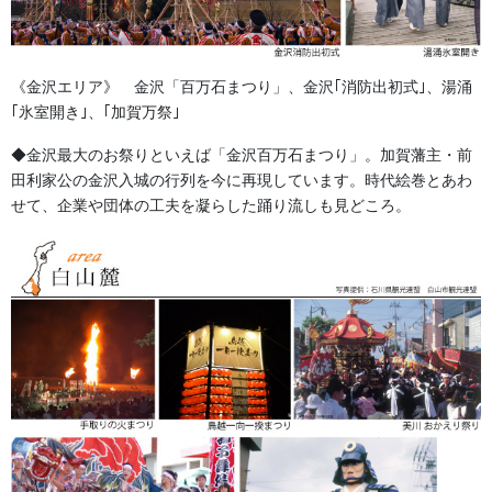
幕・のぼり
生地
《金沢エリア》 金沢「百万石まつり」、金沢｢消防出初式｣、湯涌
｢氷室開き｣、｢加賀万祭｣
足袋,腹掛・股引、手拭
◆金沢最大のお祭りといえば「金沢百万石まつり」。加賀藩主・前
お知らせ
田利家公の金沢入城の行列を今に再現しています。時代絵巻とあわ
せて、企業や団体の工夫を凝らした踊り流しも見どころ。
2026年8月
2026年7月
2026年6月
2026年5月
2026年2月
2025年7月