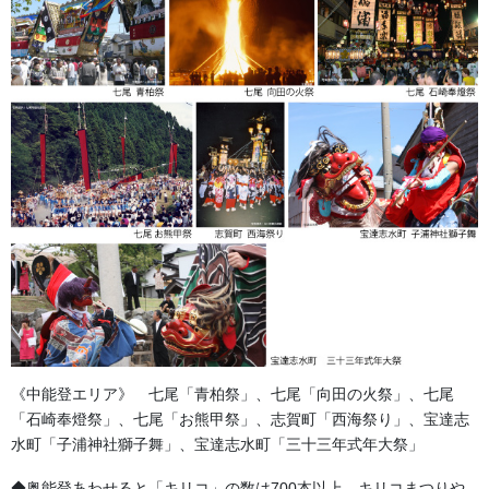
法被・はっぴ・はんてん・印半纏
染色技術について
日本古来から伝わる染色技術をそのままに、最新の技術を屈指し
て現代に伝わる染色方法があります。 職人の技術をさらに引き出
す現代の染色技術は新しい染めの時代を作っています。 半纏本舗
では皆様のご要望に合わせた染色方法をご提案 […]
2013/10/17
法被・はっぴ・はんてん・印半纏
別誂半纏の流れ
特別な半纏（はんてん）を作るには手順があります。 別誂半纏の
手順をご紹介致します 【生地（素材）を決める】 綿素材もいろい
ろございます。 ・天竺 ・タッサー ・シャークスキン ・Ｇポプリ
ン ・ブロード ・カツラギ ・シャ […]
《中能登エリア》 七尾「青柏祭」、七尾「向田の火祭」、七尾
「石崎奉燈祭」、七尾「お熊甲祭」、志賀町「西海祭り」、宝達志
2013/10/17
水町「子浦神社獅子舞」、宝達志水町「三十三年式年大祭」
法被・はっぴ・はんてん・印半纏
◆奥能登あわせると「キリコ」の数は700本以上。キリコまつりや