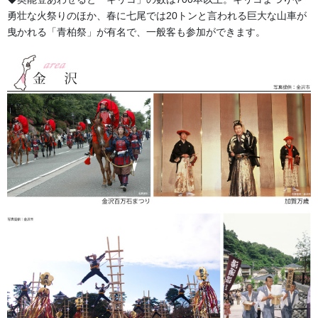
半纏の由来
勇壮な火祭りのほか、春に七尾では20トンと言われる巨大な山車が
半纏はいつ頃から着られるようになったのでしょう？ いろいろな
曳かれる「青柏祭」が有名で、一般客も参加ができます。
諸説がある中、現代に伝わる半天の形を成してきたのが江戸時代
と言われています。 オリジナルで製作される袢纏を「別誂半纏
（べつあつらえはんてん）」「別 […]
よもやま話
法被・はっぴ・はんてん・印半纏
お祭備品と豆知識
お祭用品・品目
獅子舞・衣裳・別仕立・小物
祭り前掛け・けんたい・胸当て
提灯 祭