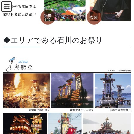
コ
ナ
ン
ビ
テ
ゲ
ン
ー
すべての記事
ツ
シ
に
ョ
◆エリアでみる石川のお祭り
移
ン
HOME
すべての記事
半纏
動
に
移
動
半纏
2026/05/14
よもやま話
法被・半纏の魅力
法被・半纏の多くはお祭りの時に使用することが多いと思います
が、もう一つの多い使用方法はお店や商品のPRにあります。これ
は江戸後期、明治時代からも見られ商店の「六尺広告」ともよば
れ法被・半纏に屋号をいれて宣伝したり、独特な […]