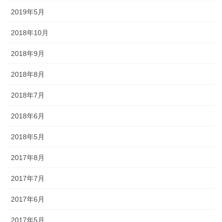
2019年5月
懸帯前（けんたいまえ）は、地域
2018年10月
独自な衣裳として継承されてお
り、各保存会、団体によりサイ
2018年9月
ズ・色・柄も独特な別誂え品で
す。納品まで一カ月程度必要で
2018年8月
す。
2018年7月
2018年6月
2018年5月
知ってる？石川のお祭りのしきたり!!
2017年8月
2017年7月
◆キリコとは？・・・・・キリコはお神輿（みこし）のような担ぎ
2017年6月
棒のついた巨大な燈籠（御神灯）で、江戸時代の文書にはすでにキ
リコの記録が残っています。能登のキリコは、天に近ければ近いほ
2017年5月