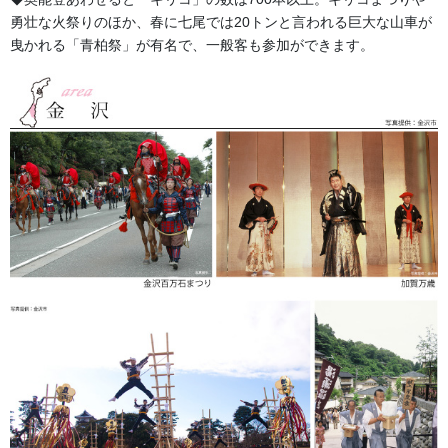
勇壮な火祭りのほか、春に七尾では20トンと言われる巨大な山車が
別誂半纏（べつあつらえはんてん）の魅力
曳かれる「青柏祭」が有名で、一般客も参加ができます。
別誂半纏の独特の雰囲気は、既製品にはない高級感があり、日本
の祭りの景観にベストマッチします。
別誂半纏の染め上がりの風合いは、日本の四季の彩りを感じさせ
る優しさや温もりがあり、その土地、その地域にあった色彩と絵
柄は自然とその土地の景色の一部分になります。
また、近年では昔から伝わる「印半纏」の独特の色彩感と絵柄が
日本を飛び出し、海外でも高く評価され江戸の庶民文化の象徴と
もいえる印半纏は現代でも世界中の人達に愛され受け継がれてい
ます。
半纏本舗では、最新式の染色技術や進化した染料を使い、昔から
伝わる染色技術や職人技を今に継承しております。
お客様のご要望にあった染色方法をきっとご提案できると考えて
おります。