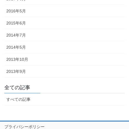
ど迎え火として良いということで巨大化していきました。一方、金
沢ではキリコは迎え火を保護する役目になったようで、金沢とその
2016年5月
周辺でのキリコとは、古くから残っているお盆のお墓参りの時期の
2015年6月
伝統的な風習です。 正確には、木や紙でできた灯篭のような箱で、
お墓参りの際には中にろうそくを立ててお墓の前に吊るします。
2014年7月
◆「よばれ」とは・・・・・・地域で行われる祭りなどで家人が親
2014年5月
戚や知人らをもてなすことを指します。
2013年10月
◆天人堂とは？・・・・・戦前金沢では12月25日から正月15日まで
天神堂（お嫁さんの実家から男の初孫さんに賜る）を飾る家があり
2013年9月
ました。加賀藩主前田家の先祖は菅原道真といわれ、道真が前田の
神様と敬われているだけに「天神様」と崇拝が信仰に結びついたの
だと思われます。「勉強ができますように」との願いをこめて天神
全ての記事
堂が飾られます。
すべての記事
◆「こぶた」とは？・・・・・「よばれ」の際、御膳（ごぜん）に
料理のほかに、昔は、菓子の入っふた付の椀（わん）が並び、果物
入りの袋も添えられ、客は土産として持ち帰っていました。こうい
ったものを「こぶた」といいます。
プライバシーポリシー