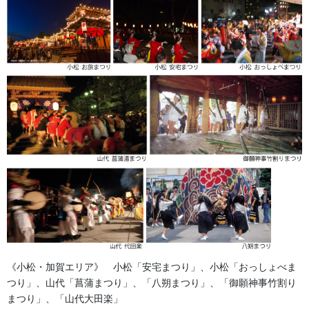
法被・はっぴ・はんてん・印半纏
カテゴリー
半纏
半天
半被
法被
タグ
獅子舞・衣裳・別仕立・小物
前の記事
獅子の尾・尻尾持ち
2013/10/02
法被・はっぴ・はんてん・印半纏
次の記事
別誂半纏の流れ
2013/10/17
《小松・加賀エリア》 小松「安宅まつり」、小松「おっしょべま
つり」、山代「菖蒲まつり」、「八朔まつり」、「御願神事竹割り
まつり」、「山代大田楽」
法被・はっぴ・はんてん・印半纏