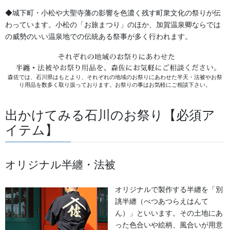
◆城下町・小松や大聖寺藩の影響を色濃く残す町衆文化の祭りが伝
よもやま話
わっています。小松の「お旅まつり」のほか、加賀温泉卿ならでは
お祭備品と豆知識
の威勢のいい温泉地での伝統ある祭事が多く行われます。
お祭用品・品目
森佐では、石川県はもとより、それぞれの地域のお祭りにあわせた半天・法被やお祭
獅子舞・衣裳・別仕立・小物
り用品を数多く取り扱っております。お祭りの事はお気軽にご相談下さい。
祭り前掛け・けんたい・胸当て
出かけてみる石川のお祭り【必須ア
提灯 祭
イテム】
幕・のぼり
オリジナル半纏・法被
生地
足袋,腹掛・股引、手拭
オリジナルで製作する半纏を「別
誂半纏（べつあつらえはんて
お知らせ
ん）」といいます。その土地にあ
った色合いや絵柄、風合いが用意