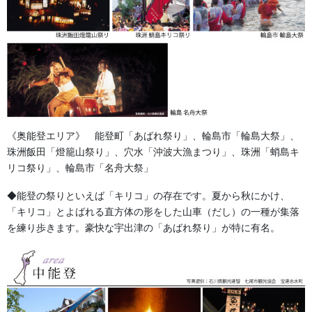
《奥能登エリア》 能登町「あばれ祭り」、輪島市「輪島大祭」、
半纏はいつ頃から着られるようになったのでしょう？
珠洲飯田「燈籠山祭り」、穴水「沖波大漁まつり」、珠洲「蛸島キ
いろいろな諸説がある中、現代に伝わる半天の形を成してきたの
リコ祭り」、輪島市「名舟大祭」
が江戸時代と言われています。
◆能登の祭りといえば「キリコ」の存在です。夏から秋にかけ、
「キリコ」とよばれる直方体の形をした山車（だし）の一種が集落
を練り歩きます。豪快な宇出津の「あばれ祭り」が特に有名。