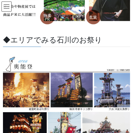
コ
ナ
ン
ビ
テ
ゲ
ン
ー
すべての記事
ツ
シ
に
ョ
◆エリアでみる石川のお祭り
移
ン
HOME
すべての記事
お祭用品・品目
法被・はっぴ・はんてん・印半纏
動
に
半纏の由来
移
動
2013/10/17
/ 最終更新日 :
2026/05/27
金沢・祭りの森佐
法被・はっぴ・はんてん・印半纏
半纏の由来