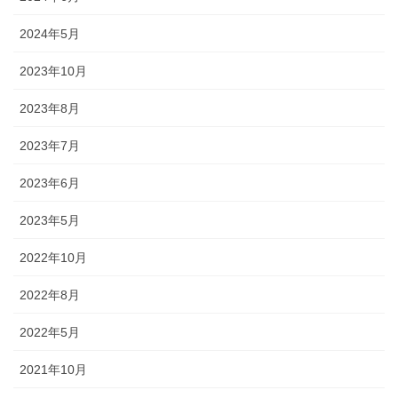
幕・のれん
2024年5月
祭りの際に神社仏閣に掲げる幕は
2023年10月
綿や絹製、ポリエステルのものな
どが揃っています。のれんは基本
2023年8月
的に別誂えです。本染めと昇華転
写方式で様々なサイズがありま
2023年7月
す。
2023年6月
2023年5月
2022年10月
ちょうちん
2022年8月
「手描・別誂提灯」は基本形のほ
2022年5月
かに、少し頭が大きい金沢型もあ
ります。丸いタイプや細長いタイ
2021年10月
プの提灯など、地域のお祭りや用