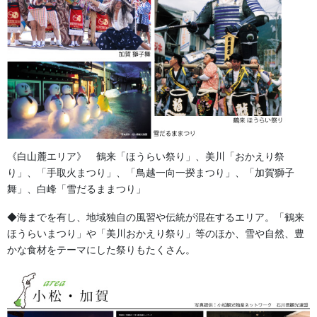
本染めについて
2013/10/17
染め生地について
2013/10/17
染色技術について
《白山麓エリア》 鶴来「ほうらい祭り」、美川「おかえり祭
2013/10/17
り」、「手取火まつり」、「鳥越一向一揆まつり」、「加賀獅子
舞」、白峰「雪だるままつり」
別誂半纏の流れ
◆海までを有し、地域独自の風習や伝統が混在するエリア。「鶴来
2013/10/17
ほうらいまつり」や「美川おかえり祭り」等のほか、雪や自然、豊
かな食材をテーマにした祭りもたくさん。
法被・半纏の魅力
2026/05/14