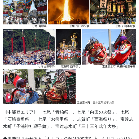
オリジナルで製作される袢纏を「別誂半纏（べつあつらえはんて
ん）」「別染半纏（べつぞめはんてん）」といいます。
また、「別注半纏（べっちゅうはんてん）」ともいい、最近では
オリジナル半天とも言います。
今の半纏は、江戸時代に庶民が仕事着として着用していた半纏の
一つ『印半纏』がルーツだという説があります。
『印半纏』の特徴は、襟・背・腰回りなどに屋号・氏名などの印
を染め抜いた腰丈のものをいい、主に木綿製。
《中能登エリア》 七尾「青柏祭」、七尾「向田の火祭」、七尾
江戸後期から職人の間で流行し、雇主も使用人や出入りの者に率
「石崎奉燈祭」、七尾「お熊甲祭」、志賀町「西海祭り」、宝達志
先して支給し着用させていたと言われて言われています。
水町「子浦神社獅子舞」、宝達志水町「三十三年式年大祭」
羽織のような胸紐がないので、手拭いを帯代わりに結んぶスタイ
ルが定着。『祭袢纏』に今もその着こなしに残っています。
◆奥能登あわせると「キリコ」の数は700本以上。キリコまつりや