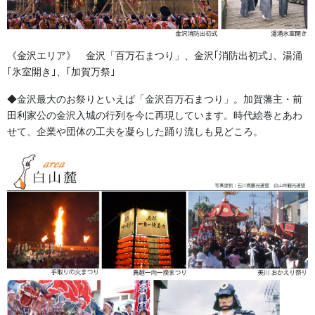
《金沢エリア》 金沢「百万石まつり」、金沢｢消防出初式｣、湯涌
金沢・祭りの森佐
｢氷室開き｣、｢加賀万祭｣
お祭り衣装・お祭り用品のご相談は金沢・森佐へお気軽にお問
◆金沢最大のお祭りといえば「金沢百万石まつり」。加賀藩主・前
い合わせください。
田利家公の金沢入城の行列を今に再現しています。時代絵巻とあわ
伝統行事、お祭りで地域に笑顔を！！
せて、企業や団体の工夫を凝らした踊り流しも見どころ。
076-237-8888
営業時間 10:00-18:00 〒920-0061金沢市問屋町2丁目85
(FAX076-237-7150)
人形の森佐は12月〜4月末まで土曜、日曜も営業。
お問い合わせ
関連記事