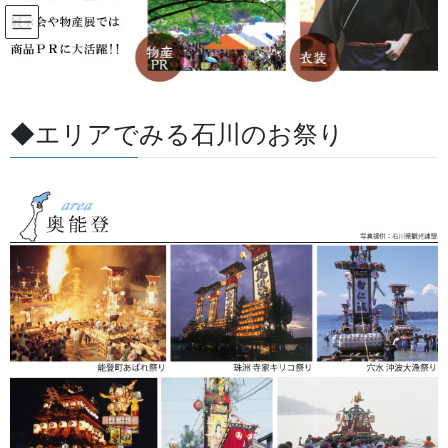
コ
ナ
ン
ビ
テ
ゲ
ン
ー
すべての記事
ツ
シ
に
ョ
◆エリアでみる石川のお祭り
移
ン
HOME
すべての記事
お祭用品・品目
祭り前掛け・けんたい・胸当て
動
に
祭前掛 特別誂え 「獅子」
移
動
2023/08/28
/ 最終更新日 :
2026/07/13
金沢・祭りの森佐
祭り前掛け・けんたい・胸当て
祭前掛 特別誂え 「獅子」