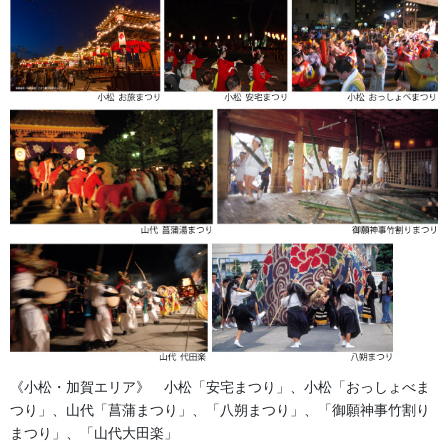
お問い合わせ
祭り前掛け・けんたい・胸当て
カテゴリー
足袋,腹掛・股引、手拭
前の記事
わらじ 13H22-02
2023/08/09
獅子舞・衣裳・別仕立・小物
次の記事
加賀獅子尻尾 赤 1ｋｇ
2023/10/06
《小松・加賀エリア》 小松「安宅まつり」、小松「おっしょべま
つり」、山代「菖蒲まつり」、「八朔まつり」、「御願神事竹割り
まつり」、「山代大田楽」