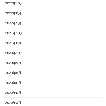
途にあわせた提灯を準備しましょ
2022年10月
う。
2022年8月
2022年5月
2021年10月
旗・神社幟（のぼり）
2021年8月
神社に立てる巨大な旗。２枚の対
2020年10月
立で、10メートルに及ぶものもあ
ります。年月を経て風合いを増す
2020年9月
ため、風雨に強いしっかりとした
ものを選びましょう。
2020年8月
2020年6月
2020年5月
2020年3月
懸帯・祭り前かけ