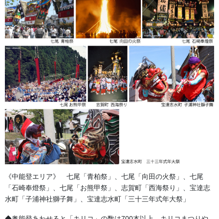
巾50ｃｍ×丈75ｃｍ＋フリンジ
総刺繍 胴体、ボタンの花に濃淡の影を入れ立体感を出して、
細部にまでこだわりを入れた一品です。
製作打合せから完成まで約6か月
《中能登エリア》 七尾「青柏祭」、七尾「向田の火祭」、七尾
「石崎奉燈祭」、七尾「お熊甲祭」、志賀町「西海祭り」、宝達志
水町「子浦神社獅子舞」、宝達志水町「三十三年式年大祭」
◆奥能登あわせると「キリコ」の数は700本以上。キリコまつりや