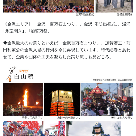
《金沢エリア》 金沢「百万石まつり」、金沢｢消防出初式｣、湯涌
｢氷室開き｣、｢加賀万祭｣
◆金沢最大のお祭りといえば「金沢百万石まつり」。加賀藩主・前
田利家公の金沢入城の行列を今に再現しています。時代絵巻とあわ
せて、企業や団体の工夫を凝らした踊り流しも見どころ。