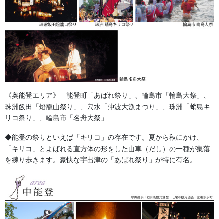
《奥能登エリア》 能登町「あばれ祭り」、輪島市「輪島大祭」、
珠洲飯田「燈籠山祭り」、穴水「沖波大漁まつり」、珠洲「蛸島キ
リコ祭り」、輪島市「名舟大祭」
◆能登の祭りといえば「キリコ」の存在です。夏から秋にかけ、
「キリコ」とよばれる直方体の形をした山車（だし）の一種が集落
を練り歩きます。豪快な宇出津の「あばれ祭り」が特に有名。