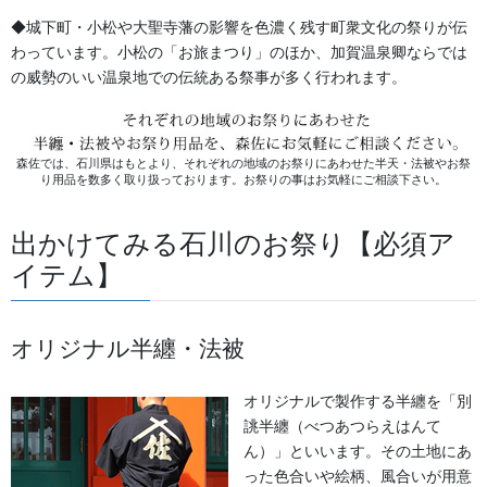
◆城下町・小松や大聖寺藩の影響を色濃く残す町衆文化の祭りが伝
わっています。小松の「お旅まつり」のほか、加賀温泉卿ならでは
の威勢のいい温泉地での伝統ある祭事が多く行われます。
森佐では、石川県はもとより、それぞれの地域のお祭りにあわせた半天・法被やお祭
法被・はっぴ・はんてん・印半纏
り用品を数多く取り扱っております。お祭りの事はお気軽にご相談下さい。
よもやま話
出かけてみる石川のお祭り【必須ア
お祭備品と豆知識
イテム】
お祭用品・品目
オリジナル半纏・法被
獅子舞・衣裳・別仕立・小物
祭り前掛け・けんたい・胸当て
オリジナルで製作する半纏を「別
誂半纏（べつあつらえはんて
提灯 祭
ん）」といいます。その土地にあ
った色合いや絵柄、風合いが用意