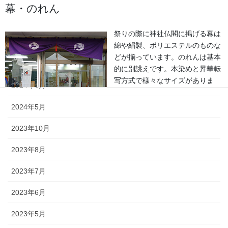
2025年6月
幕・のれん
2025年5月
祭りの際に神社仏閣に掲げる幕は
2024年11月
綿や絹製、ポリエステルのものな
どが揃っています。のれんは基本
2024年9月
的に別誂えです。本染めと昇華転
写方式で様々なサイズがありま
2024年6月
す。
2024年5月
2023年10月
2023年8月
ちょうちん
2023年7月
「手描・別誂提灯」は基本形のほ
2023年6月
かに、少し頭が大きい金沢型もあ
ります。丸いタイプや細長いタイ
2023年5月
プの提灯など、地域のお祭りや用