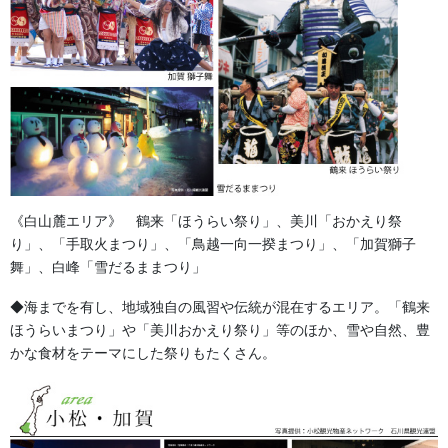
祭り前掛け（けんたい）について詳しくはこちらから↑
《白山麓エリア》 鶴来「ほうらい祭り」、美川「おかえり祭
金沢・祭りの森佐
り」、「手取火まつり」、「鳥越一向一揆まつり」、「加賀獅子
舞」、白峰「雪だるままつり」
お祭り衣装・お祭り用品のご相談は金沢・森佐へお気軽にお問
◆海までを有し、地域独自の風習や伝統が混在するエリア。「鶴来
い合わせください。
ほうらいまつり」や「美川おかえり祭り」等のほか、雪や自然、豊
伝統行事、お祭りで地域に笑顔を！！
かな食材をテーマにした祭りもたくさん。
076-237-8888
営業時間 10:00-18:00 〒920-0061金沢市問屋町2丁目85
(FAX076-237-7150)
人形の森佐は12月〜4月末まで土曜、日曜も営業。