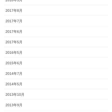
2018年5月
ど迎え火として良いということで巨大化していきました。一方、金
沢ではキリコは迎え火を保護する役目になったようで、金沢とその
2017年8月
周辺でのキリコとは、古くから残っているお盆のお墓参りの時期の
伝統的な風習です。 正確には、木や紙でできた灯篭のような箱で、
2017年7月
お墓参りの際には中にろうそくを立ててお墓の前に吊るします。
2017年6月
◆「よばれ」とは・・・・・・地域で行われる祭りなどで家人が親
2017年5月
戚や知人らをもてなすことを指します。
◆天人堂とは？・・・・・戦前金沢では12月25日から正月15日まで
2016年5月
天神堂（お嫁さんの実家から男の初孫さんに賜る）を飾る家があり
2015年6月
ました。加賀藩主前田家の先祖は菅原道真といわれ、道真が前田の
神様と敬われているだけに「天神様」と崇拝が信仰に結びついたの
2014年7月
だと思われます。「勉強ができますように」との願いをこめて天神
堂が飾られます。
2014年5月
◆「こぶた」とは？・・・・・「よばれ」の際、御膳（ごぜん）に
2013年10月
料理のほかに、昔は、菓子の入っふた付の椀（わん）が並び、果物
入りの袋も添えられ、客は土産として持ち帰っていました。こうい
2013年9月
ったものを「こぶた」といいます。