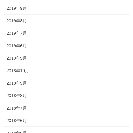
2019年9月
懸帯前（けんたいまえ）は、地域
独自な衣裳として継承されてお
2019年8月
り、各保存会、団体によりサイ
2019年7月
ズ・色・柄も独特な別誂え品で
す。納品まで一カ月程度必要で
2019年6月
す。
2019年5月
2018年10月
2018年9月
知ってる？石川のお祭りのしきたり!!
2018年8月
2018年7月
◆キリコとは？・・・・・キリコはお神輿（みこし）のような担ぎ
2018年6月
棒のついた巨大な燈籠（御神灯）で、江戸時代の文書にはすでにキ
リコの記録が残っています。能登のキリコは、天に近ければ近いほ