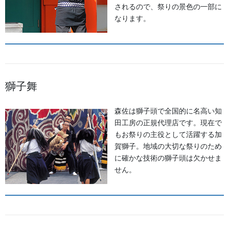
幕・のぼり
されるので、祭りの景色の一部に
なります。
生地
足袋,腹掛・股引、手拭
お知らせ
獅子舞
2026年8月
森佐は獅子頭で全国的に名高い知
2026年7月
田工房の正規代理店です。現在で
もお祭りの主役として活躍する加
2026年6月
賀獅子。地域の大切な祭りのため
に確かな技術の獅子頭は欠かせま
2026年5月
せん。
2026年2月
2025年7月