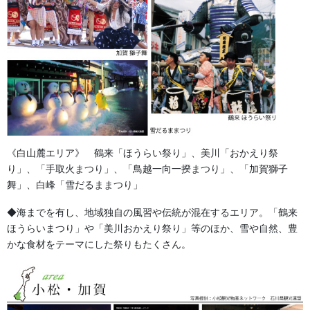
法被・はっぴ・はんてん・印半纏
よもやま話
お祭備品と豆知識
お祭用品・品目
獅子舞・衣裳・別仕立・小物
《白山麓エリア》 鶴来「ほうらい祭り」、美川「おかえり祭
祭り前掛け・けんたい・胸当て
り」、「手取火まつり」、「鳥越一向一揆まつり」、「加賀獅子
舞」、白峰「雪だるままつり」
提灯 祭
◆海までを有し、地域独自の風習や伝統が混在するエリア。「鶴来
幕・のぼり
ほうらいまつり」や「美川おかえり祭り」等のほか、雪や自然、豊
かな食材をテーマにした祭りもたくさん。
生地
足袋,腹掛・股引、手拭
お知らせ