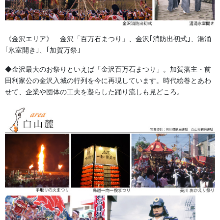
人形の森佐は12月〜4月末まで土曜、日曜も営業。
お問い合わせ
獅子舞・衣裳・別仕立・小物
《金沢エリア》 金沢「百万石まつり」、金沢｢消防出初式｣、湯涌
カテゴリー
｢氷室開き｣、｢加賀万祭｣
◆金沢最大のお祭りといえば「金沢百万石まつり」。加賀藩主・前
お祭備品と豆知識
前の記事
田利家公の金沢入城の行列を今に再現しています。時代絵巻とあわ
御神輿の修理
せて、企業や団体の工夫を凝らした踊り流しも見どころ。
2022/08/30
お知らせ
次の記事
祭礼衣装のご相談を承っていま
す。
2023/05/19