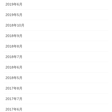
幕・のれん
2019年6月
2019年5月
祭りの際に神社仏閣に掲げる幕は
綿や絹製、ポリエステルのものな
2018年10月
どが揃っています。のれんは基本
的に別誂えです。本染めと昇華転
2018年9月
写方式で様々なサイズがありま
す。
2018年8月
2018年7月
2018年6月
ちょうちん
2018年5月
2017年8月
「手描・別誂提灯」は基本形のほ
かに、少し頭が大きい金沢型もあ
2017年7月
ります。丸いタイプや細長いタイ
プの提灯など、地域のお祭りや用
2017年6月