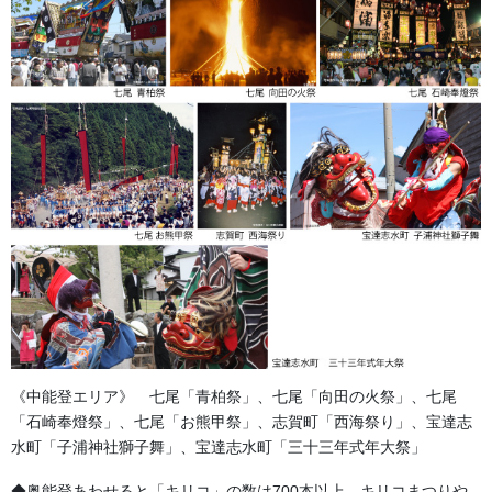
受け継いできた天狗面の新調です。
髭付き、無しを検討中です。
荒彫を確認中。
これから塗師に仕事が引き継がれます。
《中能登エリア》 七尾「青柏祭」、七尾「向田の火祭」、七尾
「石崎奉燈祭」、七尾「お熊甲祭」、志賀町「西海祭り」、宝達志
水町「子浦神社獅子舞」、宝達志水町「三十三年式年大祭」
◆奥能登あわせると「キリコ」の数は700本以上。キリコまつりや