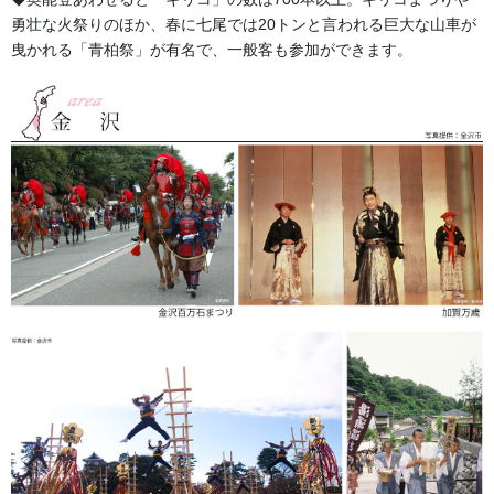
勇壮な火祭りのほか、春に七尾では20トンと言われる巨大な山車が
曳かれる「青柏祭」が有名で、一般客も参加ができます。
金沢・祭りの森佐
お祭り衣装・お祭り用品のご相談は金沢・森佐へお気軽にお問
い合わせください。
伝統行事、お祭りで地域に笑顔を！！
076-237-8888
営業時間 10:00-18:00 〒920-0061金沢市問屋町2丁目85
(FAX076-237-7150)