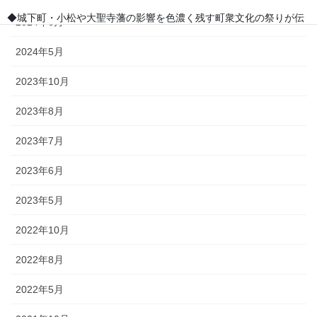
◆城下町・小松や大聖寺藩の影響を色濃く残す町衆文化の祭りが伝
2024年6月
わっています。小松の「お旅まつり」のほか、加賀温泉卿ならでは
の威勢のいい温泉地での伝統ある祭事が多く行われます。
2024年5月
2023年10月
森佐では、石川県はもとより、それぞれの地域のお祭りにあわせた半天・法被やお祭
2023年8月
り用品を数多く取り扱っております。お祭りの事はお気軽にご相談下さい。
2023年7月
出かけてみる石川のお祭り【必須ア
2023年6月
イテム】
2023年5月
オリジナル半纏・法被
2022年10月
2022年8月
オリジナルで製作する半纏を「別
誂半纏（べつあつらえはんて
2022年5月
ん）」といいます。その土地にあ
った色合いや絵柄、風合いが用意