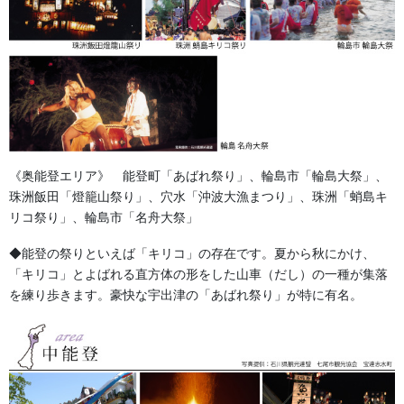
《奥能登エリア》 能登町「あばれ祭り」、輪島市「輪島大祭」、
珠洲飯田「燈籠山祭り」、穴水「沖波大漁まつり」、珠洲「蛸島キ
リコ祭り」、輪島市「名舟大祭」
◆能登の祭りといえば「キリコ」の存在です。夏から秋にかけ、
「キリコ」とよばれる直方体の形をした山車（だし）の一種が集落
を練り歩きます。豪快な宇出津の「あばれ祭り」が特に有名。