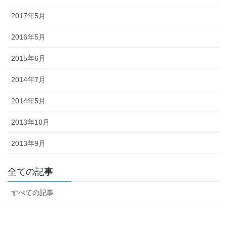
途にあわせた提灯を準備しましょ
う。
2017年5月
2016年5月
2015年6月
2014年7月
旗・神社幟（のぼり）
2014年5月
神社に立てる巨大な旗。２枚の対
立で、10メートルに及ぶものもあ
2013年10月
ります。年月を経て風合いを増す
ため、風雨に強いしっかりとした
2013年9月
ものを選びましょう。
全ての記事
すべての記事
懸帯・祭り前かけ