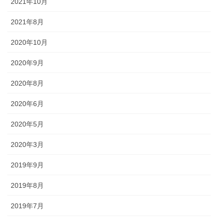
2021年10月
されるので、祭りの景色の一部に
なります。
2021年8月
2020年10月
2020年9月
獅子舞
2020年8月
2020年6月
森佐は獅子頭で全国的に名高い知
田工房の正規代理店です。現在で
2020年5月
もお祭りの主役として活躍する加
賀獅子。地域の大切な祭りのため
2020年3月
に確かな技術の獅子頭は欠かせま
せん。
2019年9月
2019年8月
2019年7月