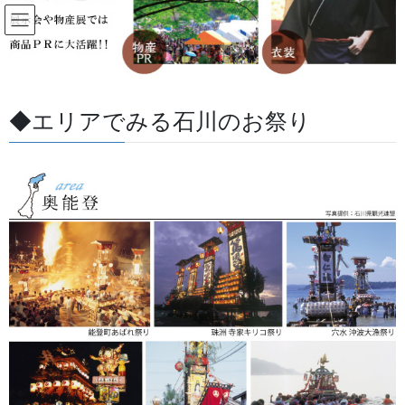
コ
ナ
ン
ビ
テ
ゲ
ン
ー
すべての記事
ツ
シ
に
ョ
◆エリアでみる石川のお祭り
移
ン
HOME
すべての記事
お祭用品・品目
獅子舞・衣裳・別仕立・小物
動
に
天狗の木製面
移
動
2022/10/28
/ 最終更新日 :
2026/08/07
金沢・祭りの森佐
獅子舞・衣裳・別仕立・小物
天狗の木製面