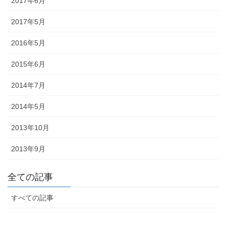
2017年6月
途にあわせた提灯を準備しましょ
う。
2017年5月
2016年5月
2015年6月
旗・神社幟（のぼり）
2014年7月
神社に立てる巨大な旗。２枚の対
2014年5月
立で、10メートルに及ぶものもあ
2013年10月
ります。年月を経て風合いを増す
ため、風雨に強いしっかりとした
2013年9月
ものを選びましょう。
全ての記事
すべての記事
懸帯・祭り前かけ