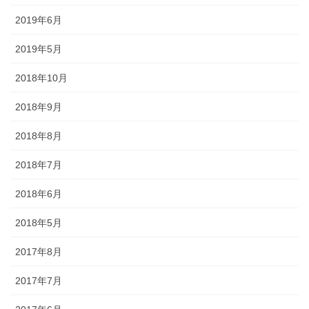
幕・のれん
2019年6月
祭りの際に神社仏閣に掲げる幕は
2019年5月
綿や絹製、ポリエステルのものな
どが揃っています。のれんは基本
2018年10月
的に別誂えです。本染めと昇華転
2018年9月
写方式で様々なサイズがありま
す。
2018年8月
2018年7月
2018年6月
ちょうちん
2018年5月
「手描・別誂提灯」は基本形のほ
2017年8月
かに、少し頭が大きい金沢型もあ
2017年7月
ります。丸いタイプや細長いタイ
プの提灯など、地域のお祭りや用