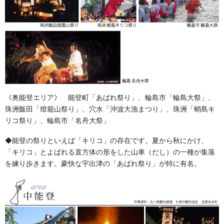
《奥能登エリア》 能登町「あばれ祭り」、輪島市「輪島大祭」、
珠洲飯田「燈籠山祭り」、穴水「沖波大漁まつり」、珠洲「蛸島キ
リコ祭り」、輪島市「名舟大祭」
◆能登の祭りといえば「キリコ」の存在です。夏から秋にかけ、
「キリコ」とよばれる直方体の形をした山車（だし）の一種が集落
を練り歩きます。豪快な宇出津の「あばれ祭り」が特に有名。