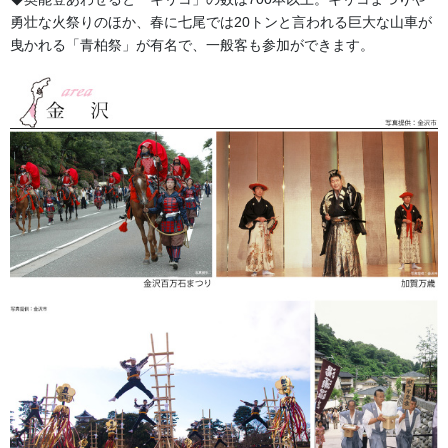
勇壮な火祭りのほか、春に七尾では20トンと言われる巨大な山車が
曳かれる「青柏祭」が有名で、一般客も参加ができます。
金沢・祭りの森佐
お祭り衣装・お祭り用品のご相談は金沢・森佐へお気軽にお問
い合わせください。
伝統行事、お祭りで地域に笑顔を！！
076-237-8888
営業時間 10:00-18:00 〒920-0061金沢市問屋町2丁目85
(FAX076-237-7150)
人形の森佐は12月〜4月末まで土曜、日曜も営業。
お問い合わせ