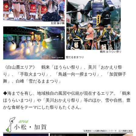
法被・はっぴ・はんてん・印半纏
よもやま話
お祭備品と豆知識
お祭用品・品目
獅子舞・衣裳・別仕立・小物
《白山麓エリア》 鶴来「ほうらい祭り」、美川「おかえり祭
祭り前掛け・けんたい・胸当て
り」、「手取火まつり」、「鳥越一向一揆まつり」、「加賀獅子
舞」、白峰「雪だるままつり」
提灯 祭
◆海までを有し、地域独自の風習や伝統が混在するエリア。「鶴来
幕・のぼり
ほうらいまつり」や「美川おかえり祭り」等のほか、雪や自然、豊
かな食材をテーマにした祭りもたくさん。
生地
足袋,腹掛・股引、手拭