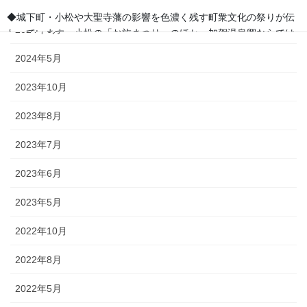
2024年9月
◆城下町・小松や大聖寺藩の影響を色濃く残す町衆文化の祭りが伝
2024年6月
わっています。小松の「お旅まつり」のほか、加賀温泉卿ならでは
の威勢のいい温泉地での伝統ある祭事が多く行われます。
2024年5月
2023年10月
森佐では、石川県はもとより、それぞれの地域のお祭りにあわせた半天・法被やお祭
り用品を数多く取り扱っております。お祭りの事はお気軽にご相談下さい。
2023年8月
2023年7月
出かけてみる石川のお祭り【必須ア
イテム】
2023年6月
2023年5月
オリジナル半纏・法被
2022年10月
オリジナルで製作する半纏を「別
2022年8月
誂半纏（べつあつらえはんて
ん）」といいます。その土地にあ
2022年5月
った色合いや絵柄、風合いが用意