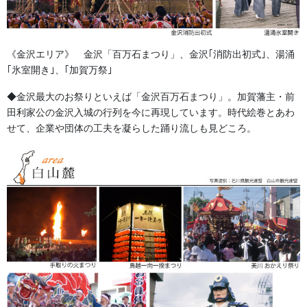
お祭備品と豆知識
カテゴリー
《金沢エリア》 金沢「百万石まつり」、金沢｢消防出初式｣、湯涌
提灯 祭
｢氷室開き｣、｢加賀万祭｣
前の記事
小型提灯
◆金沢最大のお祭りといえば「金沢百万石まつり」。加賀藩主・前
2022/08/02
田利家公の金沢入城の行列を今に再現しています。時代絵巻とあわ
せて、企業や団体の工夫を凝らした踊り流しも見どころ。
獅子舞・衣裳・別仕立・小物
次の記事
天狗の木製面
2022/10/28