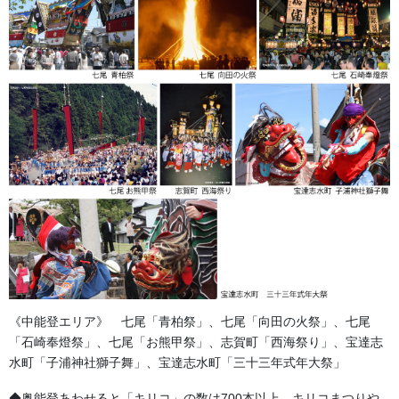
金箔の張り直し中です。細部飾り金具の金メッキ、塗装の修繕 当社のタイアップし
ている業者さんです。
《中能登エリア》 七尾「青柏祭」、七尾「向田の火祭」、七尾
「石崎奉燈祭」、七尾「お熊甲祭」、志賀町「西海祭り」、宝達志
水町「子浦神社獅子舞」、宝達志水町「三十三年式年大祭」
◆奥能登あわせると「キリコ」の数は700本以上。キリコまつりや