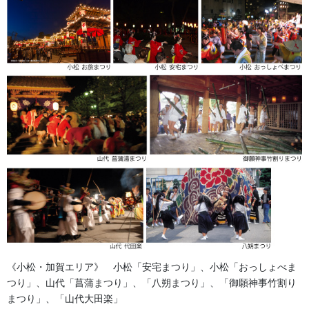
お知らせ
2026年8月
2026年7月
2026年6月
2026年5月
2026年2月
2025年7月
2025年6月
2025年5月
《小松・加賀エリア》 小松「安宅まつり」、小松「おっしょべま
2024年11月
つり」、山代「菖蒲まつり」、「八朔まつり」、「御願神事竹割り
まつり」、「山代大田楽」