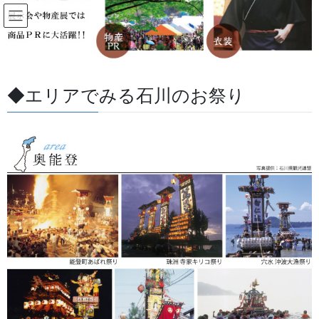
コ
ナ
ン
ビ
テ
ゲ
ン
ー
すべての記事
ツ
シ
に
ョ
◆エリアでみる石川のお祭り
移
ン
HOME
すべての記事
お祭用品・品目
お祭備品と豆知識
御神輿の修理
動
に
移
動
2022/08/30
/ 最終更新日 :
2026/08/07
金沢・祭りの森佐
お祭備品と豆知識
御神輿の修理