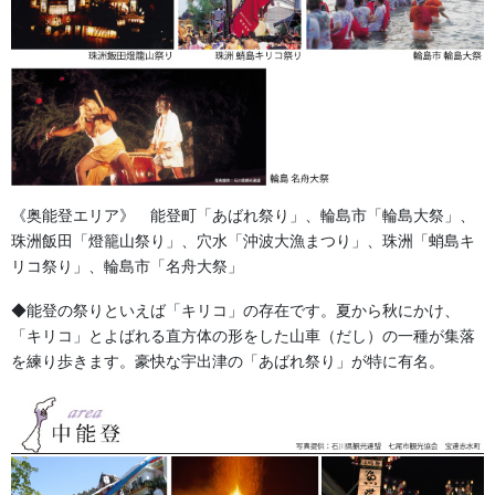
《奥能登エリア》 能登町「あばれ祭り」、輪島市「輪島大祭」、
珠洲飯田「燈籠山祭り」、穴水「沖波大漁まつり」、珠洲「蛸島キ
リコ祭り」、輪島市「名舟大祭」
◆能登の祭りといえば「キリコ」の存在です。夏から秋にかけ、
「キリコ」とよばれる直方体の形をした山車（だし）の一種が集落
を練り歩きます。豪快な宇出津の「あばれ祭り」が特に有名。