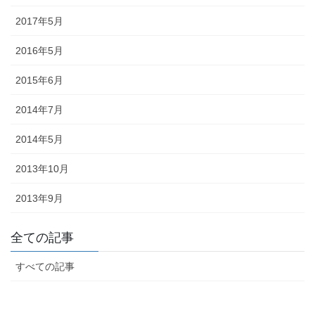
途にあわせた提灯を準備しましょ
う。
2017年5月
2016年5月
2015年6月
2014年7月
旗・神社幟（のぼり）
2014年5月
神社に立てる巨大な旗。２枚の対
立で、10メートルに及ぶものもあ
2013年10月
ります。年月を経て風合いを増す
ため、風雨に強いしっかりとした
2013年9月
ものを選びましょう。
全ての記事
すべての記事
懸帯・祭り前かけ