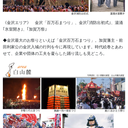
幕・のぼり
カテゴリー
《金沢エリア》 金沢「百万石まつり」、金沢｢消防出初式｣、湯涌
｢氷室開き｣、｢加賀万祭｣
お祭備品と豆知識
前の記事
◆金沢最大のお祭りといえば「金沢百万石まつり」。加賀藩主・前
お祭りのシーズン到来 チャッ
パ
田利家公の金沢入城の行列を今に再現しています。時代絵巻とあわ
せて、企業や団体の工夫を凝らした踊り流しも見どころ。
2019/07/23
獅子舞・衣裳・別仕立・小物
次の記事
三つ剣 木製 石川・加賀獅子
で使用される得物です。
2019/08/28