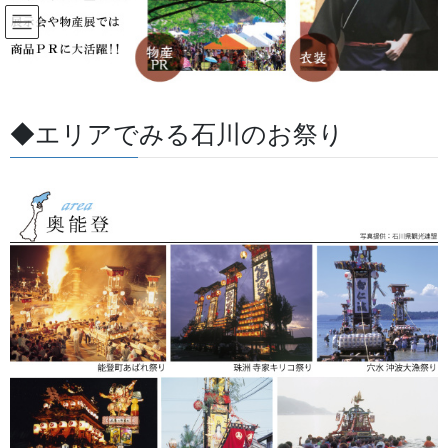
コ
ナ
ン
ビ
テ
ゲ
ン
ー
すべての記事
ツ
シ
に
ョ
◆エリアでみる石川のお祭り
移
ン
HOME
すべての記事
お祭用品・品目
幕・のぼり
房 特別仕様
動
に
移
動
2019/08/01
/ 最終更新日 :
2026/05/27
金沢・祭りの森佐
幕・のぼり
房 特別仕様