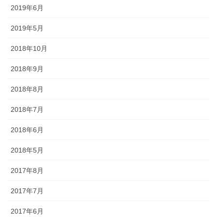
幕・のれん
2019年6月
2019年5月
祭りの際に神社仏閣に掲げる幕は
綿や絹製、ポリエステルのものな
2018年10月
どが揃っています。のれんは基本
的に別誂えです。本染めと昇華転
2018年9月
写方式で様々なサイズがありま
す。
2018年8月
2018年7月
2018年6月
ちょうちん
2018年5月
2017年8月
「手描・別誂提灯」は基本形のほ
かに、少し頭が大きい金沢型もあ
2017年7月
ります。丸いタイプや細長いタイ
プの提灯など、地域のお祭りや用
2017年6月