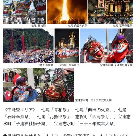
《中能登エリア》 七尾「青柏祭」、七尾「向田の火祭」、七尾
「石崎奉燈祭」、七尾「お熊甲祭」、志賀町「西海祭り」、宝達志
水町「子浦神社獅子舞」、宝達志水町「三十三年式年大祭」
祭りの山車や祭礼用品、仏閣などで使用される特別サイズ仕様の
房を取り扱っております。特別仕様の為、制作に１か月～２か月
◆奥能登あわせると「キリコ」の数は700本以上。キリコまつりや