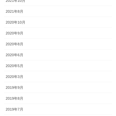
2021年10月
されるので、祭りの景色の一部に
なります。
2021年8月
2020年10月
2020年9月
獅子舞
2020年8月
2020年6月
森佐は獅子頭で全国的に名高い知
田工房の正規代理店です。現在で
2020年5月
もお祭りの主役として活躍する加
賀獅子。地域の大切な祭りのため
2020年3月
に確かな技術の獅子頭は欠かせま
せん。
2019年9月
2019年8月
2019年7月