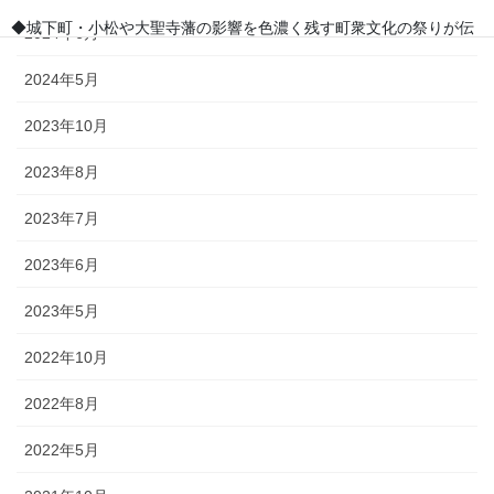
◆城下町・小松や大聖寺藩の影響を色濃く残す町衆文化の祭りが伝
2024年6月
わっています。小松の「お旅まつり」のほか、加賀温泉卿ならでは
の威勢のいい温泉地での伝統ある祭事が多く行われます。
2024年5月
2023年10月
森佐では、石川県はもとより、それぞれの地域のお祭りにあわせた半天・法被やお祭
2023年8月
り用品を数多く取り扱っております。お祭りの事はお気軽にご相談下さい。
2023年7月
出かけてみる石川のお祭り【必須ア
2023年6月
イテム】
2023年5月
オリジナル半纏・法被
2022年10月
2022年8月
オリジナルで製作する半纏を「別
誂半纏（べつあつらえはんて
2022年5月
ん）」といいます。その土地にあ
った色合いや絵柄、風合いが用意