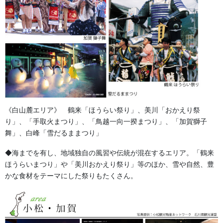
よもやま話
法被・はっぴ・はんてん・印半纏
お祭備品と豆知識
お祭用品・品目
獅子舞・衣裳・別仕立・小物
《白山麓エリア》 鶴来「ほうらい祭り」、美川「おかえり祭
祭り前掛け・けんたい・胸当て
り」、「手取火まつり」、「鳥越一向一揆まつり」、「加賀獅子
舞」、白峰「雪だるままつり」
提灯 祭
◆海までを有し、地域独自の風習や伝統が混在するエリア。「鶴来
幕・のぼり
ほうらいまつり」や「美川おかえり祭り」等のほか、雪や自然、豊
かな食材をテーマにした祭りもたくさん。
生地
足袋,腹掛・股引、手拭
お知らせ