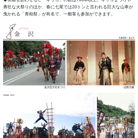
かかります。上の写真の商品は上の輪のサイズが約30ｃｍほど大
勇壮な火祭りのほか、春に七尾では20トンと言われる巨大な山車が
きなものです。
曳かれる「青柏祭」が有名で、一般客も参加ができます。
金沢・祭りの森佐
お祭り衣装・お祭り用品のご相談は金沢・森佐へお気軽にお問
い合わせください。
伝統行事、お祭りで地域に笑顔を！！
076-237-8888
営業時間 10:00-18:00 〒920-0061金沢市問屋町2丁目85
(FAX076-237-7150)
人形の森佐は12月〜4月末まで土曜、日曜も営業。
お問い合わせ