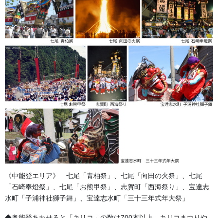
祭りの鳴り物でチャッパです。2枚一組で両手に持ち、くぼみのあ
る面を打ち合わせたりして演奏します。様々な音色を引き出せま
す。材質：真鍮、房付 房は赤・紫色があり8ｃｍ 本体は 4
号-12ｃｍ、4.5号-13.5ｃｍ、5号-15ｃｍ、6号-18ｃｍ、7号-21ｃ
ｍ のサイズがあります。
金沢・祭りの森佐
《中能登エリア》 七尾「青柏祭」、七尾「向田の火祭」、七尾
「石崎奉燈祭」、七尾「お熊甲祭」、志賀町「西海祭り」、宝達志
お祭り衣装・お祭り用品のご相談は金沢・森佐へお気軽にお問
水町「子浦神社獅子舞」、宝達志水町「三十三年式年大祭」
い合わせください。
伝統行事、お祭りで地域に笑顔を！！
◆奥能登あわせると「キリコ」の数は700本以上。キリコまつりや