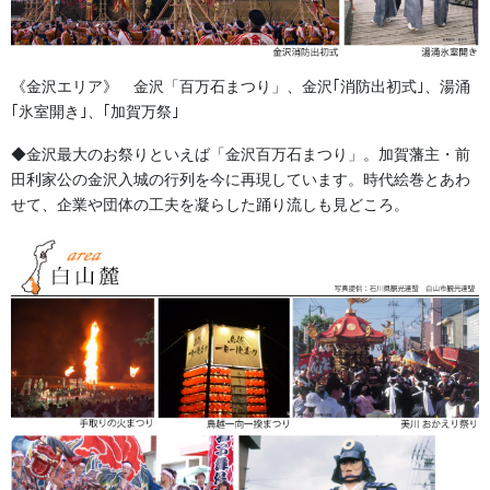
《金沢エリア》 金沢「百万石まつり」、金沢｢消防出初式｣、湯涌
｢氷室開き｣、｢加賀万祭｣
◆金沢最大のお祭りといえば「金沢百万石まつり」。加賀藩主・前
田利家公の金沢入城の行列を今に再現しています。時代絵巻とあわ
よもやま話
せて、企業や団体の工夫を凝らした踊り流しも見どころ。
法被・はっぴ・はんてん・印半纏
お祭備品と豆知識
お祭用品・品目
獅子舞・衣裳・別仕立・小物
祭り前掛け・けんたい・胸当て
提灯 祭