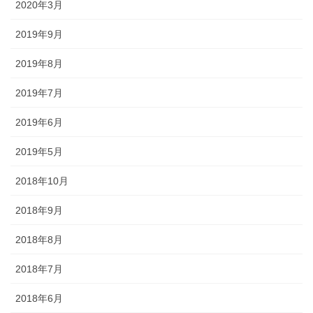
2020年3月
されるので、祭りの景色の一部に
なります。
2019年9月
2019年8月
2019年7月
獅子舞
2019年6月
2019年5月
森佐は獅子頭で全国的に名高い知
田工房の正規代理店です。現在で
2018年10月
もお祭りの主役として活躍する加
賀獅子。地域の大切な祭りのため
2018年9月
に確かな技術の獅子頭は欠かせま
せん。
2018年8月
2018年7月
2018年6月