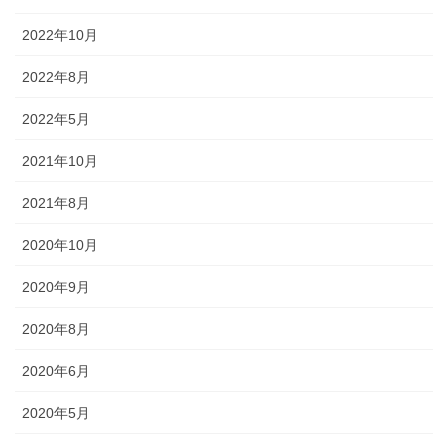
◆城下町・小松や大聖寺藩の影響を色濃く残す町衆文化の祭りが伝
2022年10月
わっています。小松の「お旅まつり」のほか、加賀温泉卿ならでは
の威勢のいい温泉地での伝統ある祭事が多く行われます。
2022年8月
2022年5月
森佐では、石川県はもとより、それぞれの地域のお祭りにあわせた半天・法被やお祭
2021年10月
り用品を数多く取り扱っております。お祭りの事はお気軽にご相談下さい。
2021年8月
出かけてみる石川のお祭り【必須ア
2020年10月
イテム】
2020年9月
オリジナル半纏・法被
2020年8月
オリジナルで製作する半纏を「別
2020年6月
誂半纏（べつあつらえはんて
2020年5月
ん）」といいます。その土地にあ
った色合いや絵柄、風合いが用意