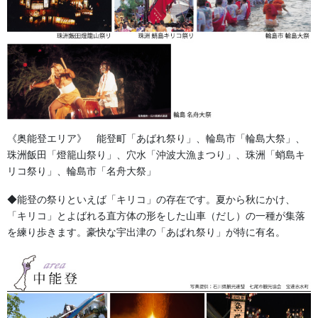
《奥能登エリア》 能登町「あばれ祭り」、輪島市「輪島大祭」、
珠洲飯田「燈籠山祭り」、穴水「沖波大漁まつり」、珠洲「蛸島キ
リコ祭り」、輪島市「名舟大祭」
◆能登の祭りといえば「キリコ」の存在です。夏から秋にかけ、
「キリコ」とよばれる直方体の形をした山車（だし）の一種が集落
を練り歩きます。豪快な宇出津の「あばれ祭り」が特に有名。