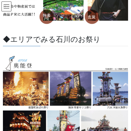
コ
ナ
ン
ビ
テ
ゲ
ン
ー
すべての記事
ツ
シ
に
ョ
◆エリアでみる石川のお祭り
移
ン
HOME
すべての記事
お祭用品・品目
お祭備品と豆知識
動
に
お祭りのシーズン到来 チャッパ
移
動
2019/07/23
/ 最終更新日 :
2026/05/27
金沢・祭りの森佐
お祭備品と豆知識
お祭りのシーズン到来 チャッパ