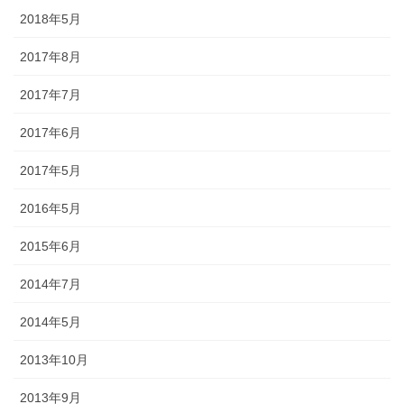
幕・のれん
2018年5月
2017年8月
祭りの際に神社仏閣に掲げる幕は
綿や絹製、ポリエステルのものな
2017年7月
どが揃っています。のれんは基本
的に別誂えです。本染めと昇華転
2017年6月
写方式で様々なサイズがありま
す。
2017年5月
2016年5月
2015年6月
ちょうちん
2014年7月
2014年5月
「手描・別誂提灯」は基本形のほ
かに、少し頭が大きい金沢型もあ
2013年10月
ります。丸いタイプや細長いタイ
プの提灯など、地域のお祭りや用
2013年9月