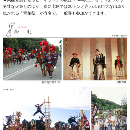
勇壮な火祭りのほか、春に七尾では20トンと言われる巨大な山車が
076-237-8888
曳かれる「青柏祭」が有名で、一般客も参加ができます。
営業時間 10:00-18:00 〒920-0061金沢市問屋町2丁目85
(FAX076-237-7150)
人形の森佐は12月〜4月末まで土曜、日曜も営業。
お問い合わせ
お祭備品と豆知識
カテゴリー
獅子舞・衣裳・別仕立・小物
前の記事
石川の蚊帳の特徴はボタンの花
の美しさです。
2019/06/28
幕・のぼり
次の記事
房 特別仕様
2019/08/01