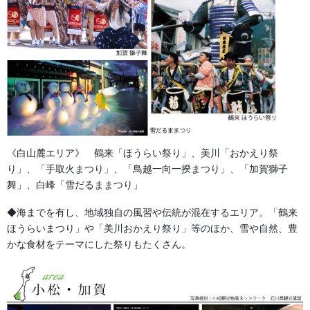
幕・のぼり
生地
足袋,腹掛・股引、手拭
お知らせ
2026年8月
《白山麓エリア》 鶴来「ほうらい祭り」、美川「おかえり祭
り」、「手取火まつり」、「鳥越一向一揆まつり」、「加賀獅子
2026年7月
舞」、白峰「雪だるままつり」
2026年6月
◆海までを有し、地域独自の風習や伝統が混在するエリア。「鶴来
ほうらいまつり」や「美川おかえり祭り」等のほか、雪や自然、豊
2026年5月
かな食材をテーマにした祭りもたくさん。
2026年2月
2025年7月