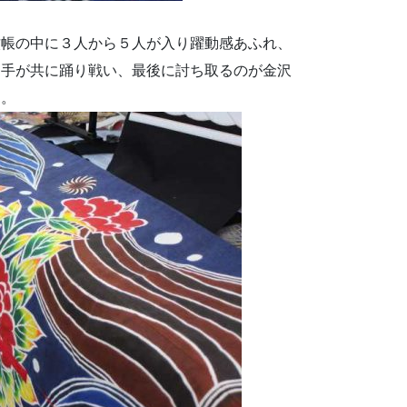
蚊帳の中に３人から５人が入り躍動感あふれ、
り手が共に踊り戦い、最後に討ち取るのが金沢
す。