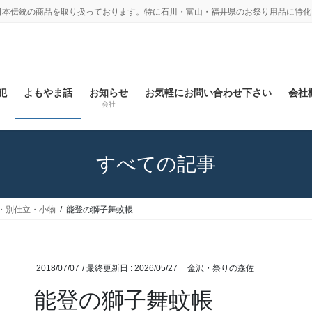
日本伝統の商品を取り扱っております。特に石川・富山・福井県のお祭り用品に特化
犯
よもやま話
お知らせ
お気軽にお問い合わせ下さい
会社概
会社
すべての記事
・別仕立・小物
能登の獅子舞蚊帳
2018/07/07
/ 最終更新日 :
2026/05/27
金沢・祭りの森佐
能登の獅子舞蚊帳