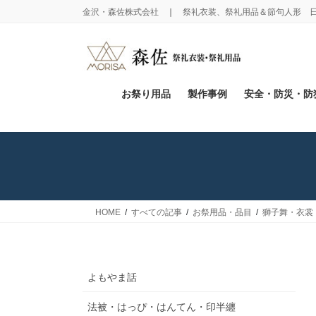
コ
ナ
金沢・森佐株式会社 ❘ 祭礼衣装、祭礼用品＆節句人形 
ン
ビ
テ
ゲ
ン
ー
ツ
シ
に
ョ
お祭り用品
製作事例
安全・防災・防
移
ン
動
に
移
動
HOME
すべての記事
お祭用品・品目
獅子舞・衣裳
よもやま話
法被・はっぴ・はんてん・印半纏