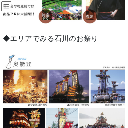
コ
ナ
ン
ビ
テ
ゲ
ン
ー
すべての記事
ツ
シ
に
ョ
◆エリアでみる石川のお祭り
移
ン
HOME
すべての記事
お祭用品・品目
お祭備品と豆知識
動
に
お祭りの熱さに魅せられて。
移
動
2018/06/20
/ 最終更新日 :
2026/05/27
金沢・祭りの森佐
お祭備品と豆知識
お祭りの熱さに魅せられて。
祭り用品を取り扱い初めの頃は、販売商品の中に「ハンテン」や
「神社のぼり」等があり「売上を上げる仕事」として接してきま
した。その他、旗、幕、宣伝のぼり、安全商品などを扱い多くの
お客様に販売しております。