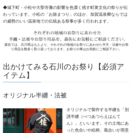
い音とどの音色も心地よく染み込んできます。祭のときに限らず
多く愛好者の方々がいます。祭では神輿の触(ふれ)太鼓で祭の始ま
◆城下町・小松や大聖寺藩の影響を色濃く残す町衆文化の祭りが伝
りやカミのオイデを知らせるお知らせ報知太鼓としての役割を残
わっています。小松の「お旅まつり」のほか、加賀温泉卿ならでは
しながら賑わいを出す大切な役割を持ったものですね。また、各
の威勢のいい温泉地での伝統ある祭事が多く行われます。
地では腕自慢の人々が太鼓を叩きます。石川県では御陣乗太鼓が
有名です。
森佐では、石川県はもとより、それぞれの地域のお祭りにあわせた半天・法被やお祭
り用品を数多く取り扱っております。お祭りの事はお気軽にご相談下さい。
出かけてみる石川のお祭り【必須ア
イテム】
オリジナル半纏・法被
オリジナルで製作する半纏を「別
誂半纏（べつあつらえはんて
ん）」といいます。その土地にあ
った色合いや絵柄、風合いが用意