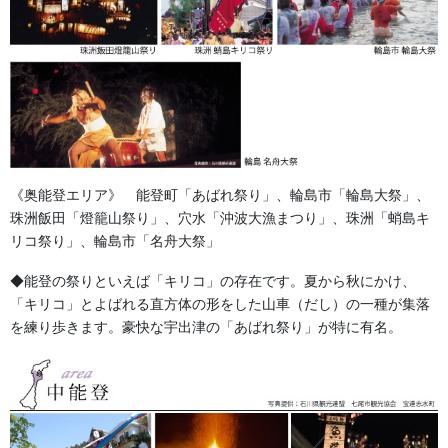
《奥能登エリア》 能登町「あばれ祭り」、輪島市「輪島大祭」、
若いお客様で地元のお祭りを熱く語る青年団(会)の方と商談してい
珠洲飯田「燈籠山祭り」、穴水「沖波大漁まつり」、珠洲「蛸島キ
る時、私のハートも共鳴することが多くなってきました。一見普
リコ祭り」、輪島市「名舟大祭」
通の現代の若者で熱く語ることが不思議な感じですが、地元の獅
◆能登の祭りといえば「キリコ」の存在です。夏から秋にかけ、
子頭の歴史や演舞の方法など非常に熱く話してくれます。「今ど
「キリコ」とよばれる直方体の形をした山車（だし）の一種が集落
きの若者が何故にこうも熱く語れるのか。」言葉では言い表せな
を練り歩きます。豪快な宇出津の「あばれ祭り」が特に有名。
い地域の伝統や文化、永く受け繋がれてきた生活の中でつながる
生まれ故郷の誇り、愛着が自然と感じとれます。それは、次の世
代へと受け繋がれていく、その地域の繁栄、家内安全への無意識
の表現なのかもしれません。
、