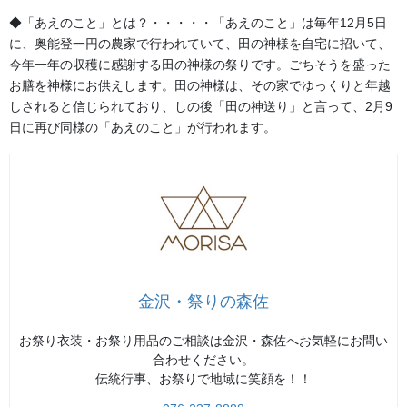
◆「あえのこと」とは？・・・・・「あえのこと」は毎年12月5日
七尾市の石崎奉燈祭は能登の祭で「あばれ祭り」とともに、能登
に、奥能登一円の農家で行われていて、田の神様を自宅に招いて、
キリコ祭りの双頭と言われています。８月の第一土曜におこなわ
今年一年の収穫に感謝する田の神様の祭りです。ごちそうを盛った
れます。高さ１２ｍ、重さ２トンの巨大キリコが6基担ぎ出されま
お膳を神様にお供えします。田の神様は、その家でゆっくりと年越
す。狭い町内の路地を大勢の威勢のよい男衆がかけ声とお囃子で
しされると信じられており、しの後「田の神送り」と言って、2月9
練り歩くさまは、そのキリコのキシム音も伝わり見ている人々も
日に再び同様の「あえのこと」が行われます。
一体となり、担ぎあげ前に進み、ぎりぎりまで前に進み下ろした
ときには自然と観衆から大きな拍手が沸き起こります。また、進
む道の両脇の家々もこの祭りの為に作られているような間取り
で、床の間が道脇にあり祭りの客人をもてなし易く作られている
ように思います。
写真
衣裳での何故
金沢・祭りの森佐
能登は海の祭が多く勇ましく、荒々しいのですがその中で昔の女
お祭り衣装・お祭り用品のご相談は金沢・森佐へお気軽にお問い
性の肌着である襦袢をひっかけて、顔には白粉を塗りたくった装
合わせください。
いをする地域があります。全国にも同じような地域があります。
伝統行事、お祭りで地域に笑顔を！！
どういう理由からでしょうか？あまりそのルーツを聞くことはあ