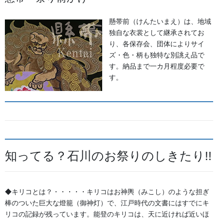
懸帯前（けんたいまえ）は、地域
独自な衣裳として継承されてお
り、各保存会、団体によりサイ
ズ・色・柄も独特な別誂え品で
す。納品まで一カ月程度必要で
す。
能登のキリコ祭りと言われていますが、他県の人にはキリコと言
ってもピーンと来ないと思います。神輿のような担ぎ棒で担ぐ長
知ってる？石川のお祭りのしきたり!!
方形の細長く中に明かりを灯した形状で非常に重く頑丈な能登の
祭に欠かせないものです。地域によっては「ホートー」(奉燈)・
「オアカシ」(お明かし)ともいわれています。役割は神輿の足元を
◆キリコとは？・・・・・キリコはお神輿（みこし）のような担ぎ
照らす御神燈ですが大きなものでは重さ２トン、高さ15ｍにもな
棒のついた巨大な燈籠（御神灯）で、江戸時代の文書にはすでにキ
ります。大変に重い為、担ぎ通すことは無く何十人もの担ぎ手が
リコの記録が残っています。能登のキリコは、天に近ければ近いほ
肩に座布団を当て、掛け声をかけ、何十メーターと前に進むこと