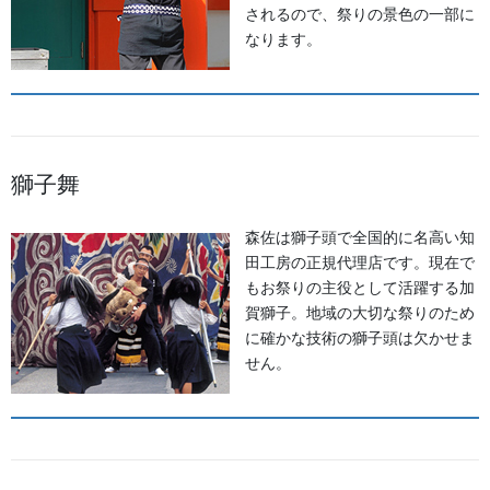
されるので、祭りの景色の一部に
なります。
奴(やっこ)行列
私の住む石川県の郊外では、獅子舞が盛んでどの村(今では町)にも
ありますがその中でも、奴行列のあるところと無い所がありま
獅子舞
す。隣村であるにもかかわらずな何故なのでしょうか？赤く塗っ
た顔が怖くて小さな子供たちは行列が近ずいてくると泣き、逃げ
回る光景は可愛いものです。このような奴行列は全国的にも各地
森佐は獅子頭で全国的に名高い知
にあると思いますが、奴自体が武家の使用人で参勤交代などで奴
田工房の正規代理店です。現在で
行列が生まれたものだと思いますが、お祭りで披露されだしたの
もお祭りの主役として活躍する加
はどのような経緯なのでしょうか？ちなみに食べる豆腐を冷やっ
賀獅子。地域の大切な祭りのため
こというのは奴のハンテンの背の印が豆腐のように角ばっていた
に確かな技術の獅子頭は欠かせま
からと言われています。
せん。