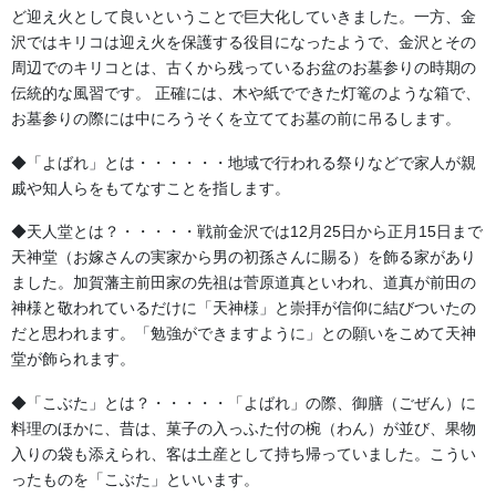
ど迎え火として良いということで巨大化していきました。一方、金
を繰り返していきます。その間、キリコに乗った子供達が太鼓を
沢ではキリコは迎え火を保護する役目になったようで、金沢とその
中心に笛、鉦を鳴らし夜遅くまで進んでいきます。
周辺でのキリコとは、古くから残っているお盆のお墓参りの時期の
伝統的な風習です。 正確には、木や紙でできた灯篭のような箱で、
お墓参りの際には中にろうそくを立ててお墓の前に吊るします。
◆「よばれ」とは・・・・・・地域で行われる祭りなどで家人が親
戚や知人らをもてなすことを指します。
◆天人堂とは？・・・・・戦前金沢では12月25日から正月15日まで
天神堂（お嫁さんの実家から男の初孫さんに賜る）を飾る家があり
ました。加賀藩主前田家の先祖は菅原道真といわれ、道真が前田の
神様と敬われているだけに「天神様」と崇拝が信仰に結びついたの
だと思われます。「勉強ができますように」との願いをこめて天神
堂が飾られます。
◆「こぶた」とは？・・・・・「よばれ」の際、御膳（ごぜん）に
料理のほかに、昔は、菓子の入っふた付の椀（わん）が並び、果物
入りの袋も添えられ、客は土産として持ち帰っていました。こうい
ったものを「こぶた」といいます。
「石崎奉燈祭」