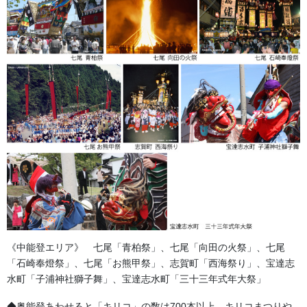
祭の語源は「神を祀る(まつる)」からきたとも言われています。地
域の繁栄、家族の安寧、を祀り、祈ることが自然への感謝につな
がることを無意識に地元の若人は感ずるのかもしれません。
、
「お祭り」には二つのパターンがあります。一つは地元の神社を
敬い(うやまい)、祀られている神や天に感謝し、祈願し、地元の
人々が中心となりお祭りする行事。もう一つは感謝する神や天の
存在が無いカーニーバル的賑わいのを楽しむ「お祭り」です。一
時期、伝統のあるお祭りが観光目的の参加者を増やすために、日
時を土曜、日曜にする傾向がありましたが、「外部の人に見せる
ために祭りをするのではない」との見解で見直されて元の日時に
戻っているところもあるようです。
《中能登エリア》 七尾「青柏祭」、七尾「向田の火祭」、七尾
「石崎奉燈祭」、七尾「お熊甲祭」、志賀町「西海祭り」、宝達志
水町「子浦神社獅子舞」、宝達志水町「三十三年式年大祭」
◆奥能登あわせると「キリコ」の数は700本以上。キリコまつりや