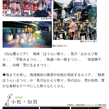
東京の着こなしはイキでイナセを感じさせます。しっかり帯をし
て体にフィットした着こなしが揃うと、尚一層に一体感がでるよ
うに思います。また、女性の祭衣装がとても似合うのも参考にな
ります。
《白山麓エリア》 鶴来「ほうらい祭り」、美川「おかえり祭
り」、「手取火まつり」、「鳥越一向一揆まつり」、「加賀獅子
舞」、白峰「雪だるままつり」
◆海までを有し、地域独自の風習や伝統が混在するエリア。「鶴来
ほうらいまつり」や「美川おかえり祭り」等のほか、雪や自然、豊
かな食材をテーマにした祭りもたくさん。