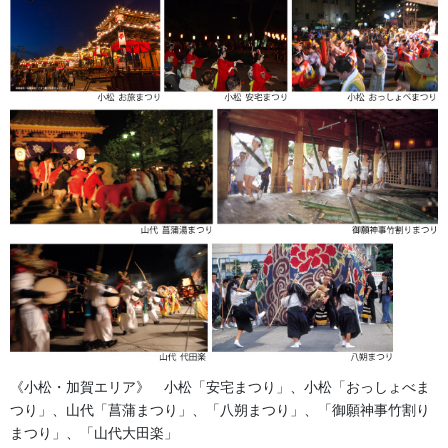
提灯
祭りの風景に一番なじみのある提灯、夜になると優しげに灯るあ
かりは祭の思い出をより懐かしく感じさせます。この提灯には
「御神燈」と書かれたものが下げられます。これはカミを迎える
ための迎火にルーツがあるといわれています。各地域の神社や山
車に大きな提灯、数を増やした提灯が使用されているのは人々を
照らすだけではなく、カミをお迎えする神聖な気持ちだったので
すね。秋田の竿灯まつりが有名です。
、
太鼓
《小松・加賀エリア》 小松「安宅まつり」、小松「おっしょべま
つり」、山代「菖蒲まつり」、「八朔まつり」、「御願神事竹割り
太鼓の音は体に響く迫力があり大きな音、小さな音、細い音、太
まつり」、「山代大田楽」