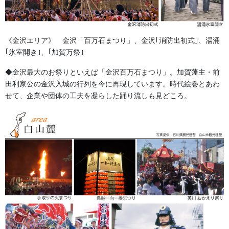
山車の豪華絢爛さは興味深いものがあります。
《金沢エリア》 金沢「百万石まつり」、金沢｢消防出初式｣、湯涌
｢氷室開き｣、｢加賀万祭｣
◆金沢最大のお祭りといえば「金沢百万石まつり」。加賀藩主・前
田利家公の金沢入城の行列を今に再現しています。時代絵巻とあわ
せて、企業や団体の工夫を凝らした踊り流しも見どころ。
半纏・法被の着こなし
最近はテレビの影響もあり、北陸でも以前は見ることのなかっ
た、鯉口シャツに股引きを着る若い人も多くなってきました。東
京の三社祭など関東のお祭りがテレビで紹介されカッコイイと感
じるからだと思います。