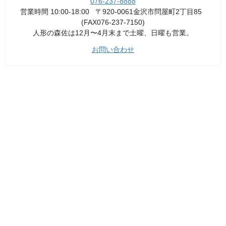
りません。知っている人がいれば是非、教えてください。
076-237-8888
営業時間 10:00-18:00 〒920-0061金沢市問屋町2丁目85
奥能登の珠洲一円でのキリコ祭りでは、若連中が「ドテラ」と呼
(FAX076-237-7150)
ばれる派手な衣装を着てキリコを担ぎます。色とりどりな柄は見
人形の森佐は12月〜4月末まで土曜、日曜も営業。
た目も華やかです。また、相撲の化粧まわしのような「化粧前掛
お問い合わせ
け」を付ける地域もあり、祭を一層に華やかにします。「どて
ら」は他の地域では「アカバ」、「化粧前掛け」はケンタイと呼
ぶ地域もあります。
衣裳について
祭りの定番衣装はハンテン・法被ですが、これを作るのは全国の
染色メーカーです。合繊繊維を染色するメーカーではなく「紺屋
の白袴」と言われた染色家内工業的な染屋さん「紺屋」さんで
す。
戦後の最盛期には全国に2800～3000の紺屋さんがあったといわれ
ていますが、現在では約300軒、約十分の一と言われています。昔
ながらの素材、染色方法で現在のデザイン意匠を表現することは