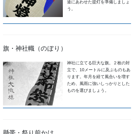
途にあわせた提灯を準備しましょ
う。
旗・神社幟（のぼり）
神社に立てる巨大な旗。２枚の対
立で、10メートルに及ぶものもあ
この「あばれ祭り」は大事で神聖な神輿を川に投げ入れ、タイマ
ります。年月を経て風合いを増す
ツの火であぶり、地面に叩き付け グルグルと手荒に扱うといっ
ため、風雨に強いしっかりとした
た一見神様に失礼なように思いますが、お祀りする神様が武勇神
ものを選びましょう。
の元祖で知られるスサノオノミコト。あらぶる神様に喜んでもら
おうと出来るかぎり荒っぽくもてなす事が大切といわれていま
す。神輿を担ぐ男衆その年に選ばれた男のみ他の人は触れること
は許されません。体から噴き出る玉の汗や熱気は詰めかけた観衆
を祭に引き込んでいきます。
懸帯・祭り前かけ