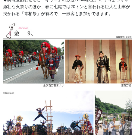
勇壮な火祭りのほか、春に七尾では20トンと言われる巨大な山車が
曳かれる「青柏祭」が有名で、一般客も参加ができます。
祭の山車は豪華絢爛
私の住む北陸でも小さな港町、山奥の集落に何故、こんなに立派
な山車があるのかそれも一台ではなく、町内ごとに５台～１０台
と多く保有している町もあります。大変な驚きです。北陸のメイ
ンは北前船の寄港地で江戸時代から明治にかけて、莫大な富を築
いた船主が中心となり買い求め寄進した山車、山間の町では生糸
で栄えた町などが立派な山車を継承しています。それ以外にも、
この町は何の産業で栄えて立派な山車を持つようになったのか？
その町の人に聞いても今では解らない時もあります。１００年以
上、それ以前に今見ても絢爛豪華な山車を自分の村や町に持って
来ようと思った人々はどこで見たり、聞いたりして思い立ったの
でしょうか？ 上洛の機会があった有力者が京都の葵祭の絢爛さ
をなんとか地元に持って来ようとしたのでしょうか？ライバルの
都市に負けないように町や村を上げて手配したのでしょうか？