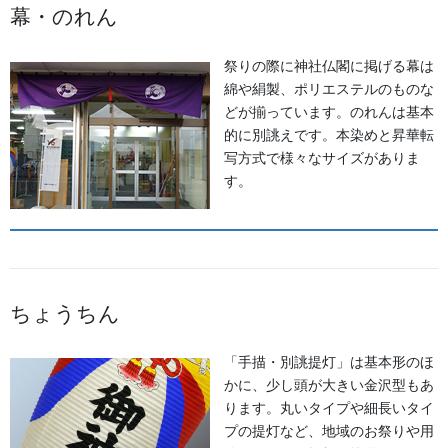
幕・のれん
祭りの際に神社仏閣に掲げる幕は
綿や絹製、ポリエステルのものな
どが揃っています。のれんは基本
的に別誂えです。本染めと昇華転
写方式で様々なサイズがありま
す。
石川県能登は祭の宝庫
石川県能登地区は祭りの宝庫として名高いですが、その先陣を切
って始まるのが宇出津の７月のはじめにある「あばれ祭り」で
す。この祭りから１０月初旬まで能登地区のどこかで必ず祭があ
ちょうちん
ると言われています。
「手描・別誂提灯」は基本形のほ
かに、少し頭が大きい金沢型もあ
ります。丸いタイプや細長いタイ
プの提灯など、地域のお祭りや用