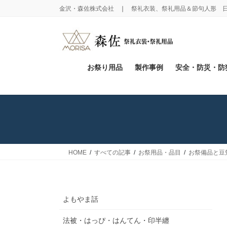
コ
ナ
金沢・森佐株式会社 ❘ 祭礼衣装、祭礼用品＆節句人形 
ン
ビ
テ
ゲ
ン
ー
ツ
シ
に
ョ
お祭り用品
製作事例
安全・防災・防
移
ン
動
に
移
動
HOME
すべての記事
お祭用品・品目
お祭備品と豆
よもやま話
法被・はっぴ・はんてん・印半纏