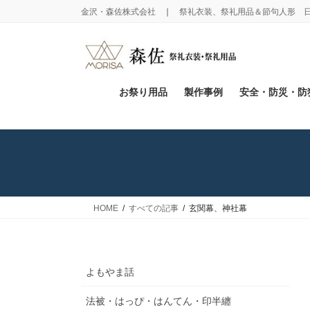
コ
ナ
金沢・森佐株式会社 ❘ 祭礼衣装、祭礼用品＆節句人形 
ン
ビ
テ
ゲ
ン
ー
ツ
シ
に
ョ
お祭り用品
製作事例
安全・防災・防
移
ン
動
に
移
動
HOME
すべての記事
玄関幕、神社幕
よもやま話
法被・はっぴ・はんてん・印半纏