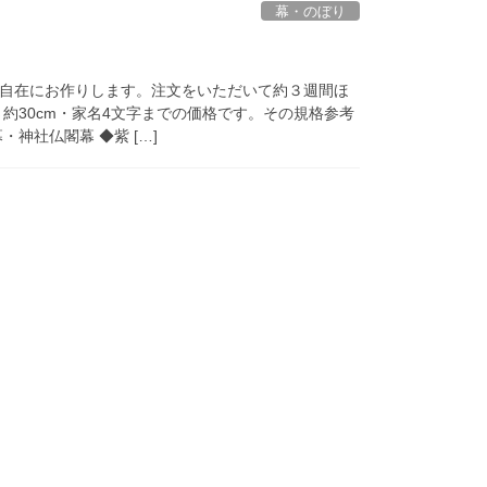
幕・のぼり
。
自在にお作りします。注文をいただいて約３週間ほ
約30cm・家名4文字までの価格です。その規格参考
神社仏閣幕 ◆紫 […]