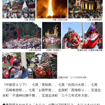
足袋,腹掛・股引、手拭
お知らせ
2026年8月
2026年7月
2026年6月
2026年5月
2026年2月
2025年7月
《中能登エリア》 七尾「青柏祭」、七尾「向田の火祭」、七尾
2025年6月
「石崎奉燈祭」、七尾「お熊甲祭」、志賀町「西海祭り」、宝達志
水町「子浦神社獅子舞」、宝達志水町「三十三年式年大祭」
2025年5月
◆奥能登あわせると「キリコ」の数は700本以上。キリコまつりや