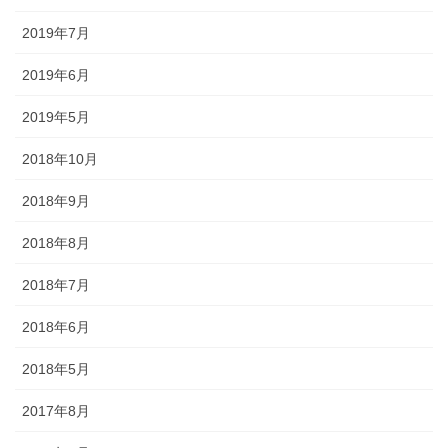
2019年7月
2019年6月
2019年5月
2018年10月
2018年9月
《白山麓エリア》 鶴来「ほうらい祭り」、美川「おかえり祭
2018年8月
り」、「手取火まつり」、「鳥越一向一揆まつり」、「加賀獅子
舞」、白峰「雪だるままつり」
2018年7月
◆海までを有し、地域独自の風習や伝統が混在するエリア。「鶴来
2018年6月
ほうらいまつり」や「美川おかえり祭り」等のほか、雪や自然、豊
かな食材をテーマにした祭りもたくさん。
2018年5月
2017年8月