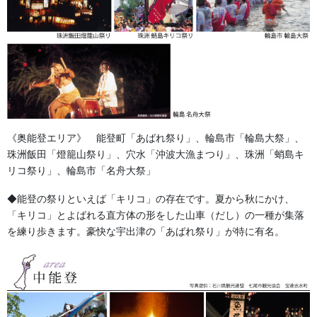
[…]
法被・はっぴ・はんてん・印半纏
よもやま話
お祭備品と豆知識
《奥能登エリア》 能登町「あばれ祭り」、輪島市「輪島大祭」、
お祭用品・品目
珠洲飯田「燈籠山祭り」、穴水「沖波大漁まつり」、珠洲「蛸島キ
リコ祭り」、輪島市「名舟大祭」
獅子舞・衣裳・別仕立・小物
◆能登の祭りといえば「キリコ」の存在です。夏から秋にかけ、
祭り前掛け・けんたい・胸当て
「キリコ」とよばれる直方体の形をした山車（だし）の一種が集落
を練り歩きます。豪快な宇出津の「あばれ祭り」が特に有名。
提灯 祭
幕・のぼり
生地