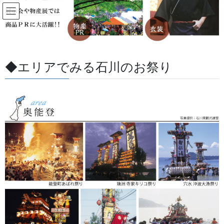
コ
ナ
ン
ビ
テ
ゲ
ン
ー
すべての記事
ツ
シ
に
ョ
◆エリアでみる石川のお祭り
移
ン
HOME
すべての記事
房
動
に
移
動
房
2020/05/21
幕・のぼり
祭りで使用する大きな別誂えの房
を作成しました。
お祭りの山車や御神輿の飾り房、豪華で色も様々な大きな房が使
われます。別誂えで作成します。作成期間：約45日～60日です。
今回は房の木製の独楽は、しっかりしていたので再利用しまし