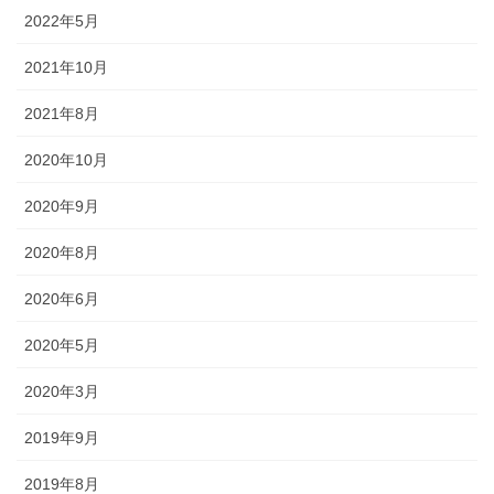
2022年5月
2021年10月
《金沢エリア》 金沢「百万石まつり」、金沢｢消防出初式｣、湯涌
｢氷室開き｣、｢加賀万祭｣
2021年8月
◆金沢最大のお祭りといえば「金沢百万石まつり」。加賀藩主・前
2020年10月
田利家公の金沢入城の行列を今に再現しています。時代絵巻とあわ
2020年9月
せて、企業や団体の工夫を凝らした踊り流しも見どころ。
2020年8月
2020年6月
2020年5月
2020年3月
2019年9月
2019年8月