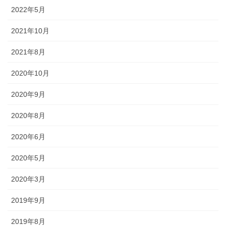
2022年5月
2021年10月
《金沢エリア》 金沢「百万石まつり」、金沢｢消防出初式｣、湯涌
｢氷室開き｣、｢加賀万祭｣
2021年8月
◆金沢最大のお祭りといえば「金沢百万石まつり」。加賀藩主・前
2020年10月
田利家公の金沢入城の行列を今に再現しています。時代絵巻とあわ
2020年9月
せて、企業や団体の工夫を凝らした踊り流しも見どころ。
2020年8月
2020年6月
2020年5月
2020年3月
2019年9月
2019年8月