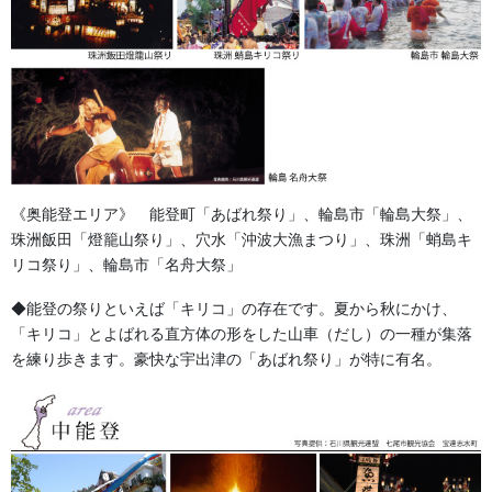
す。 金沢・祭りの森佐お祭り衣装・お祭り用品の […]
よもやま話
法被・はっぴ・はんてん・印半纏
お祭備品と豆知識
《奥能登エリア》 能登町「あばれ祭り」、輪島市「輪島大祭」、
お祭用品・品目
珠洲飯田「燈籠山祭り」、穴水「沖波大漁まつり」、珠洲「蛸島キ
リコ祭り」、輪島市「名舟大祭」
獅子舞・衣裳・別仕立・小物
◆能登の祭りといえば「キリコ」の存在です。夏から秋にかけ、
祭り前掛け・けんたい・胸当て
「キリコ」とよばれる直方体の形をした山車（だし）の一種が集落
を練り歩きます。豪快な宇出津の「あばれ祭り」が特に有名。
提灯 祭
幕・のぼり
生地