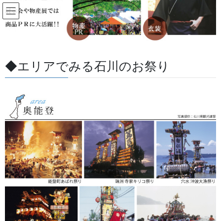
コ
ナ
ン
ビ
テ
ゲ
ン
ー
すべての記事
ツ
シ
に
ョ
◆エリアでみる石川のお祭り
移
ン
HOME
すべての記事
けんたい
動
に
移
動
けんたい
2026/05/21
よもやま話
けんたい・胸当ての生地は貫八別
珍を使用しています。
森佐ではケンタイ前掛・胸当ての素材生地として綿の貫八別珍を
使用します。ベルベットのようなしなやかな光沢が深い色を出し
てくれます。その他の色に赤・白・みどり等の多くの色がありま