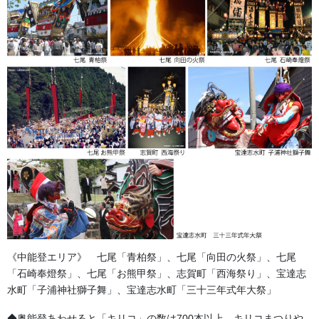
足袋,腹掛・股引、手拭
お知らせ
2026年8月
2026年7月
2026年6月
2026年5月
2026年2月
2025年7月
《中能登エリア》 七尾「青柏祭」、七尾「向田の火祭」、七尾
2025年6月
「石崎奉燈祭」、七尾「お熊甲祭」、志賀町「西海祭り」、宝達志
水町「子浦神社獅子舞」、宝達志水町「三十三年式年大祭」
2025年5月
◆奥能登あわせると「キリコ」の数は700本以上。キリコまつりや