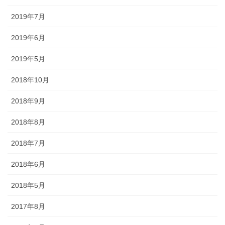
2019年7月
2019年6月
2019年5月
2018年10月
2018年9月
《白山麓エリア》 鶴来「ほうらい祭り」、美川「おかえり祭
2018年8月
り」、「手取火まつり」、「鳥越一向一揆まつり」、「加賀獅子
舞」、白峰「雪だるままつり」
2018年7月
◆海までを有し、地域独自の風習や伝統が混在するエリア。「鶴来
2018年6月
ほうらいまつり」や「美川おかえり祭り」等のほか、雪や自然、豊
かな食材をテーマにした祭りもたくさん。
2018年5月
2017年8月