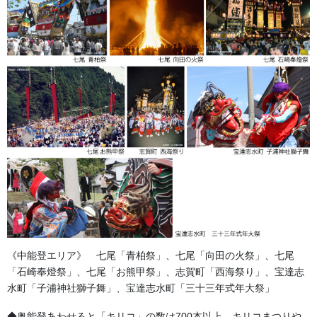
足袋,腹掛・股引、手拭
お知らせ
2026年8月
2026年7月
2026年6月
2026年5月
2026年2月
2025年7月
《中能登エリア》 七尾「青柏祭」、七尾「向田の火祭」、七尾
2025年6月
「石崎奉燈祭」、七尾「お熊甲祭」、志賀町「西海祭り」、宝達志
水町「子浦神社獅子舞」、宝達志水町「三十三年式年大祭」
2025年5月
◆奥能登あわせると「キリコ」の数は700本以上。キリコまつりや