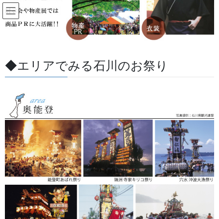
コ
ナ
ン
ビ
テ
ゲ
ン
ー
すべての記事
ツ
シ
に
ョ
◆エリアでみる石川のお祭り
移
ン
HOME
すべての記事
かま
動
に
移
動
かま
2025/05/19
獅子舞・衣裳・別仕立・小物
なぎなた、丸棒、太刀、三つ
剣、 棒振り用
石川県の金沢、加賀の獅子舞に使う木製の得物です。各町会ごと
にサイズが違ったりしておりますが当店では、別注品としてご注
文をお受けいたしております。納期に時間がかかりますのででき