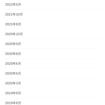
2022年5月
2021年10月
《金沢エリア》 金沢「百万石まつり」、金沢｢消防出初式｣、湯涌
｢氷室開き｣、｢加賀万祭｣
2021年8月
◆金沢最大のお祭りといえば「金沢百万石まつり」。加賀藩主・前
2020年10月
田利家公の金沢入城の行列を今に再現しています。時代絵巻とあわ
2020年9月
せて、企業や団体の工夫を凝らした踊り流しも見どころ。
2020年8月
2020年6月
2020年5月
2020年3月
2019年9月
2019年8月