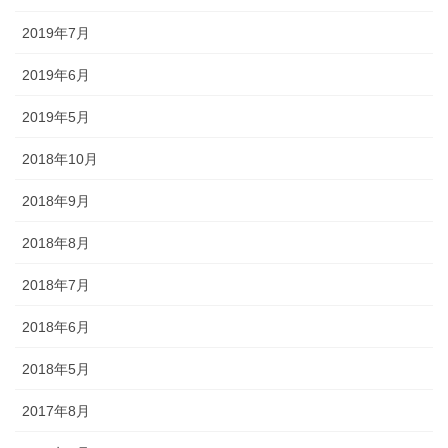
2019年7月
2019年6月
2019年5月
2018年10月
2018年9月
《白山麓エリア》 鶴来「ほうらい祭り」、美川「おかえり祭
2018年8月
り」、「手取火まつり」、「鳥越一向一揆まつり」、「加賀獅子
舞」、白峰「雪だるままつり」
2018年7月
◆海までを有し、地域独自の風習や伝統が混在するエリア。「鶴来
2018年6月
ほうらいまつり」や「美川おかえり祭り」等のほか、雪や自然、豊
かな食材をテーマにした祭りもたくさん。
2018年5月
2017年8月