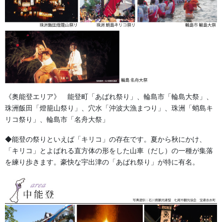
るだけ早めのご予約をお願いいたします。着色もお […]
法被・はっぴ・はんてん・印半纏
よもやま話
お祭備品と豆知識
《奥能登エリア》 能登町「あばれ祭り」、輪島市「輪島大祭」、
お祭用品・品目
珠洲飯田「燈籠山祭り」、穴水「沖波大漁まつり」、珠洲「蛸島キ
リコ祭り」、輪島市「名舟大祭」
獅子舞・衣裳・別仕立・小物
◆能登の祭りといえば「キリコ」の存在です。夏から秋にかけ、
祭り前掛け・けんたい・胸当て
「キリコ」とよばれる直方体の形をした山車（だし）の一種が集落
を練り歩きます。豪快な宇出津の「あばれ祭り」が特に有名。
提灯 祭
幕・のぼり
生地