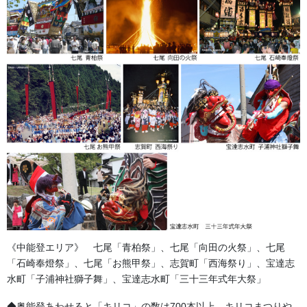
《中能登エリア》 七尾「青柏祭」、七尾「向田の火祭」、七尾
「石崎奉燈祭」、七尾「お熊甲祭」、志賀町「西海祭り」、宝達志
水町「子浦神社獅子舞」、宝達志水町「三十三年式年大祭」
◆奥能登あわせると「キリコ」の数は700本以上。キリコまつりや