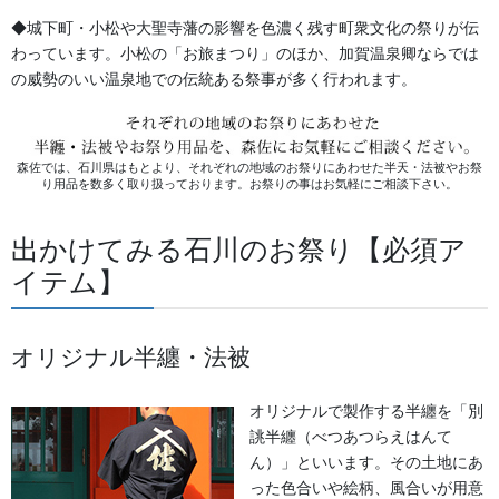
ス、加賀獅子舞の蚊帳の特徴
◆城下町・小松や大聖寺藩の影響を色濃く残す町衆文化の祭りが伝
2025/07/18
わっています。小松の「お旅まつり」のほか、加賀温泉卿ならでは
の威勢のいい温泉地での伝統ある祭事が多く行われます。
森佐では、石川県はもとより、それぞれの地域のお祭りにあわせた半天・法被やお祭
り用品を数多く取り扱っております。お祭りの事はお気軽にご相談下さい。
祭り前掛け・けんたい・胸当て
出かけてみる石川のお祭り【必須ア
次の記事
イテム】
祭り胸当 別珍の生地使用 各
地域により正面の文字・紋など
に違いがあります。
2025/07/24
オリジナル半纏・法被
オリジナルで製作する半纏を「別
誂半纏（べつあつらえはんて
ん）」といいます。その土地にあ
った色合いや絵柄、風合いが用意