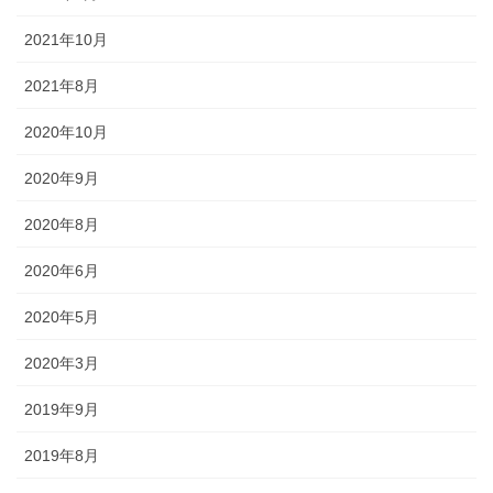
2021年10月
懸帯前（けんたいまえ）は、地域
独自な衣裳として継承されてお
2021年8月
り、各保存会、団体によりサイ
ズ・色・柄も独特な別誂え品で
2020年10月
す。納品まで一カ月程度必要で
す。
2020年9月
2020年8月
2020年6月
2020年5月
知ってる？石川のお祭りのしきたり!!
2020年3月
2019年9月
◆キリコとは？・・・・・キリコはお神輿（みこし）のような担ぎ
2019年8月
棒のついた巨大な燈籠（御神灯）で、江戸時代の文書にはすでにキ
リコの記録が残っています。能登のキリコは、天に近ければ近いほ