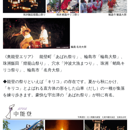
《奥能登エリア》 能登町「あばれ祭り」、輪島市「輪島大祭」、
珠洲飯田「燈籠山祭り」、穴水「沖波大漁まつり」、珠洲「蛸島キ
リコ祭り」、輪島市「名舟大祭」
◆能登の祭りといえば「キリコ」の存在です。夏から秋にかけ、
「キリコ」とよばれる直方体の形をした山車（だし）の一種が集落
を練り歩きます。豪快な宇出津の「あばれ祭り」が特に有名。