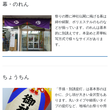
幕・のれん
お知らせ
祭りの際に神社仏閣に掲げる幕は
綿や絹製、ポリエステルのものな
2026年8月
どが揃っています。のれんは基本
2026年7月
的に別誂えです。本染めと昇華転
写方式で様々なサイズがありま
2026年6月
す。
2026年5月
2026年2月
2025年7月
ちょうちん
2025年6月
「手描・別誂提灯」は基本形のほ
かに、少し頭が大きい金沢型もあ
2025年5月
ります。丸いタイプや細長いタイ
2024年11月
プの提灯など、地域のお祭りや用