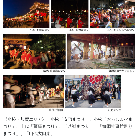
金沢・祭りの森佐
お祭り衣装・お祭り用品のご相談は金沢・森佐へお気軽にお問
い合わせください。
伝統行事、お祭りで地域に笑顔を！！
076-237-8888
営業時間 10:00-18:00 〒920-0061金沢市問屋町2丁目85
(FAX076-237-7150)
人形の森佐は12月〜4月末まで土曜、日曜も営業。
お問い合わせ
提灯 祭
カテゴリー
《小松・加賀エリア》 小松「安宅まつり」、小松「おっしょべま
つり」、山代「菖蒲まつり」、「八朔まつり」、「御願神事竹割り
獅子舞・衣裳・別仕立・小物
前の記事
まつり」、「山代大田楽」
獅子蚊帳の修理＆メンテナン