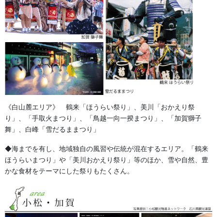
是非、ご検討ください。
森景楽天市場店でお祭り用品多数販売中です！
《白山麓エリア》 鶴来「ほうらい祭り」、美川「おかえり祭
り」、「手取火まつり」、「鳥越一向一揆まつり」、「加賀獅子
舞」、白峰「雪だるままつり」
◆海までを有し、地域独自の風習や伝統が混在するエリア。「鶴来
森景ヤフーショッピング店でお祭り用品多数販売中です！
ほうらいまつり」や「美川おかえり祭り」等のほか、雪や自然、豊
かな食材をテーマにした祭りもたくさん。