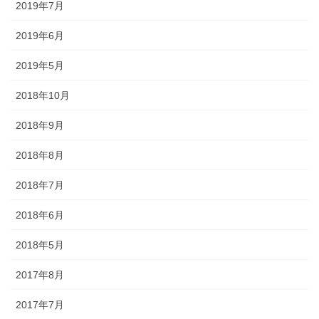
2019年7月
ど迎え火として良いということで巨大化していきました。一方、金
沢ではキリコは迎え火を保護する役目になったようで、金沢とその
2019年6月
周辺でのキリコとは、古くから残っているお盆のお墓参りの時期の
伝統的な風習です。 正確には、木や紙でできた灯篭のような箱で、
2019年5月
お墓参りの際には中にろうそくを立ててお墓の前に吊るします。
2018年10月
◆「よばれ」とは・・・・・・地域で行われる祭りなどで家人が親
戚や知人らをもてなすことを指します。
2018年9月
◆天人堂とは？・・・・・戦前金沢では12月25日から正月15日まで
2018年8月
天神堂（お嫁さんの実家から男の初孫さんに賜る）を飾る家があり
ました。加賀藩主前田家の先祖は菅原道真といわれ、道真が前田の
2018年7月
神様と敬われているだけに「天神様」と崇拝が信仰に結びついたの
だと思われます。「勉強ができますように」との願いをこめて天神
2018年6月
堂が飾られます。
2018年5月
◆「こぶた」とは？・・・・・「よばれ」の際、御膳（ごぜん）に
2017年8月
料理のほかに、昔は、菓子の入っふた付の椀（わん）が並び、果物
入りの袋も添えられ、客は土産として持ち帰っていました。こうい
2017年7月
ったものを「こぶた」といいます。