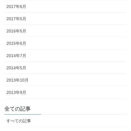
2017年6月
◆「あえのこと」とは？・・・・・「あえのこと」は毎年12月5日
に、奥能登一円の農家で行われていて、田の神様を自宅に招いて、
2017年5月
今年一年の収穫に感謝する田の神様の祭りです。ごちそうを盛った
お膳を神様にお供えします。田の神様は、その家でゆっくりと年越
2016年5月
しされると信じられており、しの後「田の神送り」と言って、2月9
日に再び同様の「あえのこと」が行われます。
2015年6月
2014年7月
2014年5月
2013年10月
2013年9月
金沢・祭りの森佐
全ての記事
お祭り衣装・お祭り用品のご相談は金沢・森佐へお気軽にお問い
合わせください。
すべての記事
伝統行事、お祭りで地域に笑顔を！！