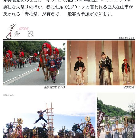
勇壮な火祭りのほか、春に七尾では20トンと言われる巨大な山車が
曳かれる「青柏祭」が有名で、一般客も参加ができます。
高さ79ｃｍ×巾36ｃｍ×奥18ｃｍ
お祭り多く飾られる行燈の張替えの依頼を受けました。手書きで
紙に書ける方が少ない為、デザイナーに頼み柄をデジタルデータ
ーにしてターポリンにインクジェットで印刷しました。
主な利点は以下の通りです。
耐久性と耐候性: 祭りは屋外で行われることが多く、天候の変化に
さらされます。ターポリンは防水性、耐候性に優れているため、
雨や風、強い日差しにも強く、行灯が傷みにくいです。これによ
り、長期間の使用や繰り返し使用が可能になります。