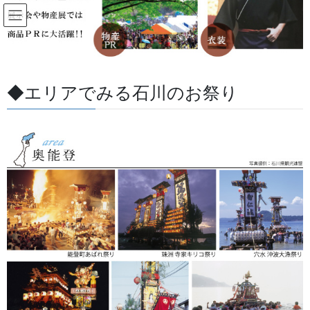
コ
ナ
ン
ビ
テ
ゲ
ン
ー
すべての記事
ツ
シ
に
ョ
◆エリアでみる石川のお祭り
移
ン
HOME
すべての記事
お祭用品・品目
提灯 祭
動
に
行燈にターポリンの素材を採用しました。とても耐久性があります。長い目でみ
移
れば経済的です。
動
2025/07/22
/ 最終更新日 :
2026/07/03
金沢・祭りの森佐
提灯 祭
行燈にターポリンの素材を採用し
ました。とても耐久性がありま
す。長い目でみれば経済的です。