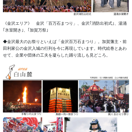
鮮やかな印刷性: ターポリンはインクジェット印刷で鮮明な色合い
を表現できるため、祭りのテーマやデザインを美しく、忠実に再
現できます。写真や複雑なグラデーションもきれいに印刷できる
《金沢エリア》 金沢「百万石まつり」、金沢｢消防出初式｣、湯涌
ので、視覚的に魅力的な行灯を制作できます。
｢氷室開き｣、｢加賀万祭｣
軽量で扱いやすい: 比較的軽量であり、柔軟性があるため、設置や
◆金沢最大のお祭りといえば「金沢百万石まつり」。加賀藩主・前
撤去、運搬が容易です。
田利家公の金沢入城の行列を今に再現しています。時代絵巻とあわ
せて、企業や団体の工夫を凝らした踊り流しも見どころ。
防汚性: 汚れがつきにくく、汚れても拭き取りやすいため、美観を
保ちやすいです。
コストパフォーマンス: 耐久性が高いため、一度制作すれば長く使
用でき、結果的にコストを抑えることができます。
これらの利点から、ターポリンは祭りの行灯だけでなく、横断幕
や提灯など、屋外で使用される様々な装飾品に適した素材と言え
ます。
これまでの紙を利用する場合に比較して、最初の価格は高くつき
ますが耐久性からみると経済的です。