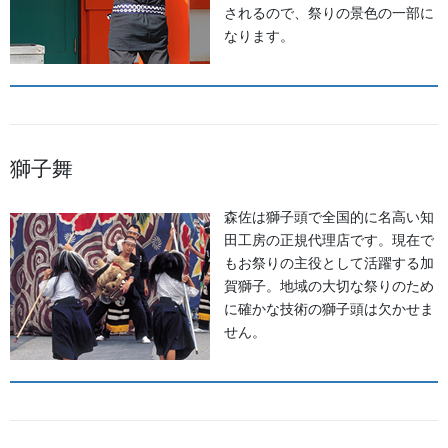
されるので、祭りの景色の一部に
なります。
よもやま話
法被・はっぴ・はんてん・印半纏
お祭備品と豆知識
獅子舞
お祭用品・品目
森佐は獅子頭で全国的に名高い知
獅子舞・衣裳・別仕立・小物
田工房の正規代理店です。現在で
祭り前掛け・けんたい・胸当て
もお祭りの主役として活躍する加
賀獅子。地域の大切な祭りのため
提灯 祭
に確かな技術の獅子頭は欠かせま
せん。
幕・のぼり
生地
足袋,腹掛・股引、手拭