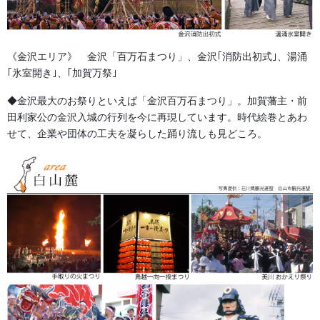
小学校高学年用、千早、白衣、半襦袢もございます。
《金沢エリア》 金沢「百万石まつり」、金沢｢消防出初式｣、湯涌
子供巫女（みこ）用袴の別注も承っております。
｢氷室開き｣、｢加賀万祭｣
納期：お問合せをお願い申し上げます。
◆金沢最大のお祭りといえば「金沢百万石まつり」。加賀藩主・前
田利家公の金沢入城の行列を今に再現しています。時代絵巻とあわ
森景楽天市場店、森景ヤフーショッピング店で販売しておりま
せて、企業や団体の工夫を凝らした踊り流しも見どころ。
す！