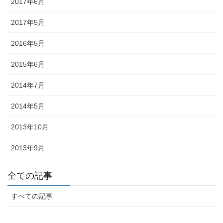
2017年6月
ど迎え火として良いということで巨大化していきました。一方、金
沢ではキリコは迎え火を保護する役目になったようで、金沢とその
2017年5月
周辺でのキリコとは、古くから残っているお盆のお墓参りの時期の
伝統的な風習です。 正確には、木や紙でできた灯篭のような箱で、
2016年5月
お墓参りの際には中にろうそくを立ててお墓の前に吊るします。
2015年6月
◆「よばれ」とは・・・・・・地域で行われる祭りなどで家人が親
戚や知人らをもてなすことを指します。
2014年7月
◆天人堂とは？・・・・・戦前金沢では12月25日から正月15日まで
2014年5月
天神堂（お嫁さんの実家から男の初孫さんに賜る）を飾る家があり
2013年10月
ました。加賀藩主前田家の先祖は菅原道真といわれ、道真が前田の
神様と敬われているだけに「天神様」と崇拝が信仰に結びついたの
2013年9月
だと思われます。「勉強ができますように」との願いをこめて天神
堂が飾られます。
全ての記事
◆「こぶた」とは？・・・・・「よばれ」の際、御膳（ごぜん）に
料理のほかに、昔は、菓子の入っふた付の椀（わん）が並び、果物
すべての記事
入りの袋も添えられ、客は土産として持ち帰っていました。こうい
ったものを「こぶた」といいます。