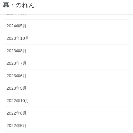
2024年9月
幕・のれん
2024年6月
祭りの際に神社仏閣に掲げる幕は
2024年5月
綿や絹製、ポリエステルのものな
どが揃っています。のれんは基本
2023年10月
的に別誂えです。本染めと昇華転
写方式で様々なサイズがありま
2023年8月
す。
2023年7月
2023年6月
2023年5月
ちょうちん
2022年10月
「手描・別誂提灯」は基本形のほ
2022年8月
かに、少し頭が大きい金沢型もあ
ります。丸いタイプや細長いタイ
2022年5月
プの提灯など、地域のお祭りや用