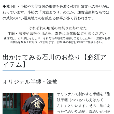
◆城下町・小松や大聖寺藩の影響を色濃く残す町衆文化の祭りが伝
法被・はっぴ・はんてん・印半纏
わっています。小松の「お旅まつり」のほか、加賀温泉卿ならでは
の威勢のいい温泉地での伝統ある祭事が多く行われます。
よもやま話
お祭備品と豆知識
森佐では、石川県はもとより、それぞれの地域のお祭りにあわせた半天・法被やお祭
お祭用品・品目
り用品を数多く取り扱っております。お祭りの事はお気軽にご相談下さい。
獅子舞・衣裳・別仕立・小物
出かけてみる石川のお祭り【必須ア
祭り前掛け・けんたい・胸当て
イテム】
提灯 祭
オリジナル半纏・法被
幕・のぼり
オリジナルで製作する半纏を「別
生地
誂半纏（べつあつらえはんて
足袋,腹掛・股引、手拭
ん）」といいます。その土地にあ
った色合いや絵柄、風合いが用意