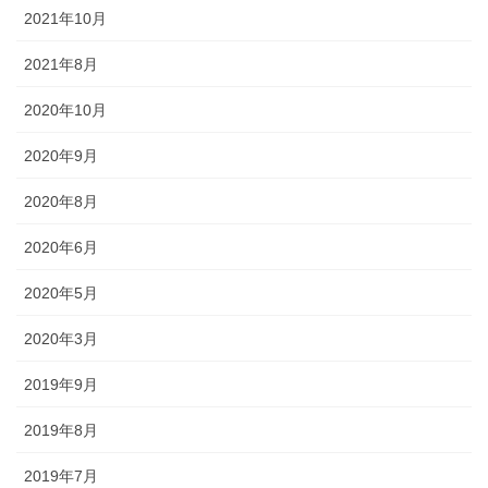
途にあわせた提灯を準備しましょ
2021年10月
う。
2021年8月
2020年10月
2020年9月
旗・神社幟（のぼり）
2020年8月
神社に立てる巨大な旗。２枚の対
2020年6月
立で、10メートルに及ぶものもあ
ります。年月を経て風合いを増す
2020年5月
ため、風雨に強いしっかりとした
ものを選びましょう。
2020年3月
2019年9月
2019年8月
2019年7月
懸帯・祭り前かけ