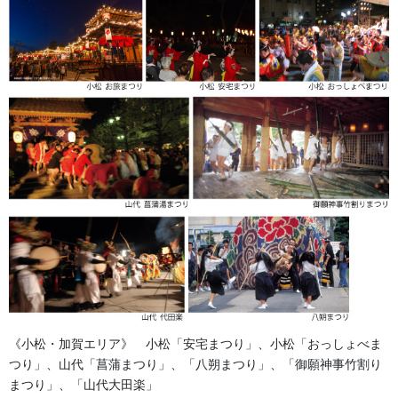
お祭用品・品目
前の記事
祭礼用たっつけ袴 22H24-08
2023/06/26
足袋,腹掛・股引、手拭
次の記事
わらじ 13H22-02
2023/08/09
《小松・加賀エリア》 小松「安宅まつり」、小松「おっしょべま
つり」、山代「菖蒲まつり」、「八朔まつり」、「御願神事竹割り
まつり」、「山代大田楽」