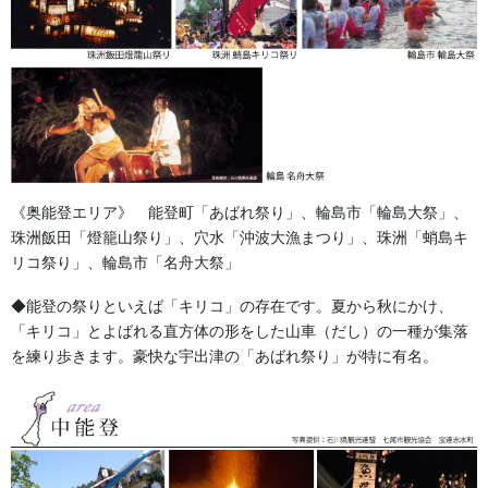
《奥能登エリア》 能登町「あばれ祭り」、輪島市「輪島大祭」、
珠洲飯田「燈籠山祭り」、穴水「沖波大漁まつり」、珠洲「蛸島キ
リコ祭り」、輪島市「名舟大祭」
◆能登の祭りといえば「キリコ」の存在です。夏から秋にかけ、
「キリコ」とよばれる直方体の形をした山車（だし）の一種が集落
を練り歩きます。豪快な宇出津の「あばれ祭り」が特に有名。