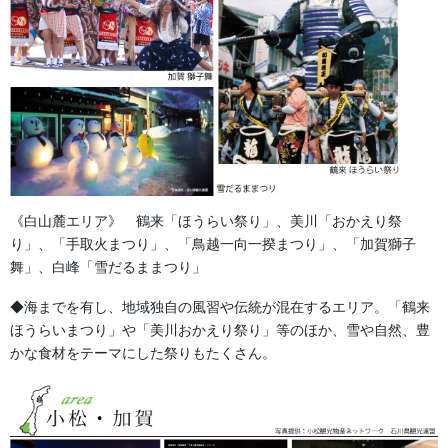
金沢・祭りの森佐
《白山麓エリア》 鶴来「ほうらい祭り」、美川「おかえり祭
お祭り衣装・お祭り用品のご相談は金沢・森佐へお気軽にお問
り」、「手取火まつり」、「鳥越一向一揆まつり」、「加賀獅子
い合わせください。
伝統行事、お祭りで地域に笑顔を！！
舞」、白峰「雪だるままつり」
076-237-8888
◆海までを有し、地域独自の風習や伝統が混在するエリア。「鶴来
営業時間 10:00-18:00 〒920-0061金沢市問屋町2丁目85
ほうらいまつり」や「美川おかえり祭り」等のほか、雪や自然、豊
(FAX076-237-7150)
かな食材をテーマにした祭りもたくさん。
人形の森佐は12月〜4月末まで土曜、日曜も営業。
お問い合わせ
獅子舞・衣裳・別仕立・小物
カテゴリー