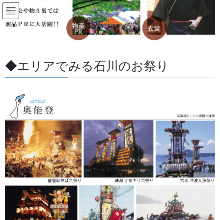
コ
ナ
ン
ビ
テ
ゲ
ン
ー
すべての記事
ツ
シ
に
ョ
◆エリアでみる石川のお祭り
移
ン
HOME
すべての記事
お祭用品・品目
獅子舞・衣裳・別仕立・小物
動
に
巫女（みこ）用衣装（大人用）
移
動
2023/07/05
/ 最終更新日 :
2026/07/13
金沢・祭りの森佐
獅子舞・衣裳・別仕立・小物
巫女（みこ）用衣装（大人用）