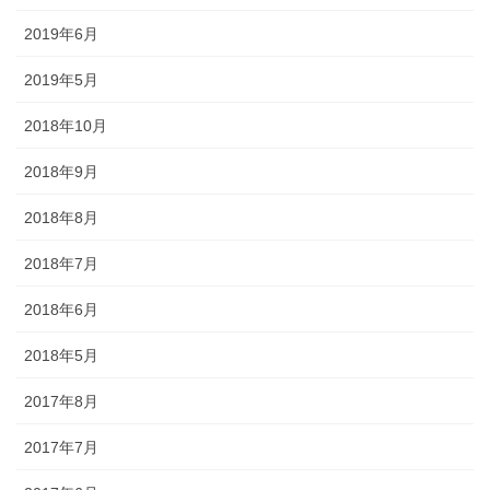
2019年6月
懸帯前（けんたいまえ）は、地域
独自な衣裳として継承されてお
2019年5月
り、各保存会、団体によりサイ
ズ・色・柄も独特な別誂え品で
2018年10月
す。納品まで一カ月程度必要で
2018年9月
す。
2018年8月
2018年7月
2018年6月
知ってる？石川のお祭りのしきたり!!
2018年5月
2017年8月
◆キリコとは？・・・・・キリコはお神輿（みこし）のような担ぎ
2017年7月
棒のついた巨大な燈籠（御神灯）で、江戸時代の文書にはすでにキ
リコの記録が残っています。能登のキリコは、天に近ければ近いほ