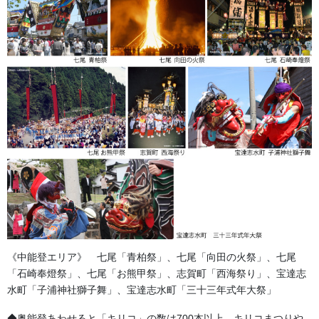
H25-13 千早（上衣）ポリエステル
《中能登エリア》 七尾「青柏祭」、七尾「向田の火祭」、七尾
H51-03 白衣（中衣）ハイソフィー/ポリエステル
「石崎奉燈祭」、七尾「お熊甲祭」、志賀町「西海祭り」、宝達志
又はハイエスター/ポリエステル
水町「子浦神社獅子舞」、宝達志水町「三十三年式年大祭」
H25-15 半襦袢（下衣）袖ブロード/胴-晒
◆奥能登あわせると「キリコ」の数は700本以上。キリコまつりや