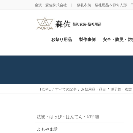
コ
ナ
金沢・森佐株式会社 ❘ 祭礼衣装、祭礼用品＆節句人形 
ン
ビ
テ
ゲ
ン
ー
ツ
シ
に
ョ
お祭り用品
製作事例
安全・防災・防
移
ン
動
に
移
動
HOME
すべての記事
お祭用品・品目
獅子舞・衣裳
法被・はっぴ・はんてん・印半纏
よもやま話