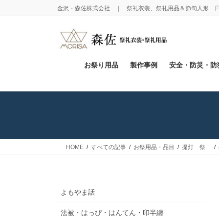
コ
ナ
金沢・森佐株式会社 ❘ 祭礼衣装、祭礼用品＆節句人形 
ン
ビ
テ
ゲ
ン
ー
ツ
シ
に
ョ
お祭り用品
製作事例
安全・防災・防
移
ン
動
に
移
動
HOME
すべての記事
お祭用品・品目
提灯 祭
よもやま話
法被・はっぴ・はんてん・印半纏