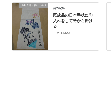
足袋,腹掛・股引、手拭
前の記事
既成品の日本手拭に印
入れをして衿から掛け
る
2019/09/20