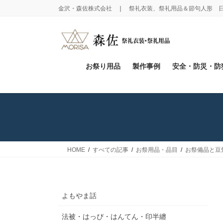
コ
ナ
金沢・森佐株式会社 ❘ 祭礼衣装、祭礼用品＆節句人形 
ン
ビ
テ
ゲ
ン
ー
ツ
シ
に
ョ
お祭り用品
製作事例
安全・防災・防
移
ン
動
に
移
動
HOME
すべての記事
お祭用品・品目
お祭備品と豆
よもやま話
法被・はっぴ・はんてん・印半纏