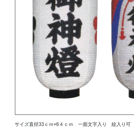
サイズ直径33ｃｍ×6４ｃｍ 一面文字入り 紋入り可