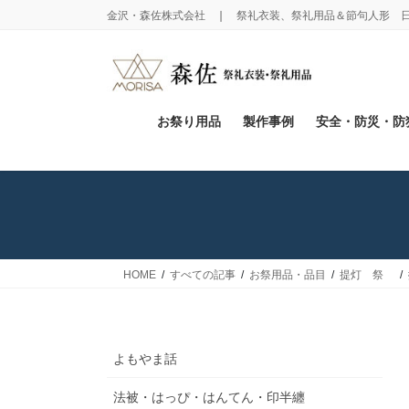
コ
ナ
金沢・森佐株式会社 ❘ 祭礼衣装、祭礼用品＆節句人形 
ン
ビ
テ
ゲ
ン
ー
ツ
シ
に
ョ
お祭り用品
製作事例
安全・防災・防
移
ン
動
に
移
動
HOME
すべての記事
お祭用品・品目
提灯 祭
よもやま話
法被・はっぴ・はんてん・印半纏