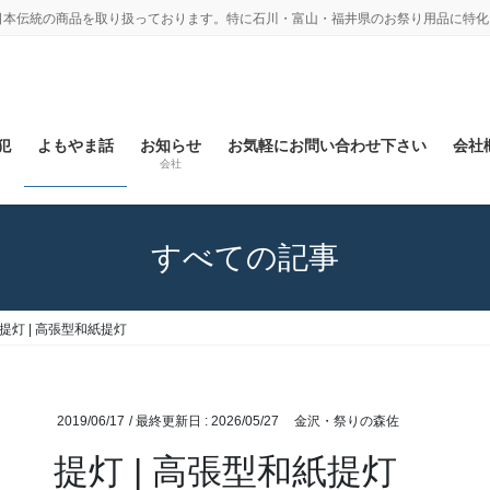
日本伝統の商品を取り扱っております。特に石川・富山・福井県のお祭り用品に特化
犯
よもやま話
お知らせ
お気軽にお問い合わせ下さい
会社概
会社
すべての記事
提灯 | 高張型和紙提灯
2019/06/17
/ 最終更新日 :
2026/05/27
金沢・祭りの森佐
提灯 | 高張型和紙提灯