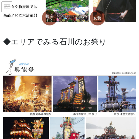
コ
ナ
ン
ビ
テ
ゲ
ン
ー
すべての記事
ツ
シ
に
ョ
◆エリアでみる石川のお祭り
移
ン
HOME
すべての記事
お祭用品・品目
祭り前掛け・けんたい・胸当て
動
に
登り龍に満月 の構図 祭前掛け
移
動
2018/09/08
/ 最終更新日 :
2026/05/27
金沢・祭りの森佐
祭り前掛け・けんたい・胸当て
登り龍に満月 の構図 祭前掛け