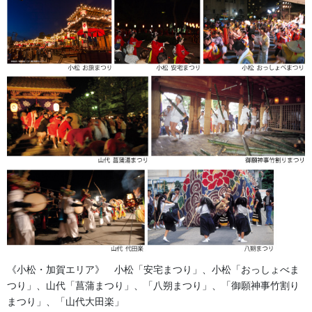
提灯 祭
幕・のぼり
生地
足袋,腹掛・股引、手拭
お知らせ
2026年8月
2026年7月
2026年6月
《小松・加賀エリア》 小松「安宅まつり」、小松「おっしょべま
2026年5月
つり」、山代「菖蒲まつり」、「八朔まつり」、「御願神事竹割り
まつり」、「山代大田楽」
2026年2月