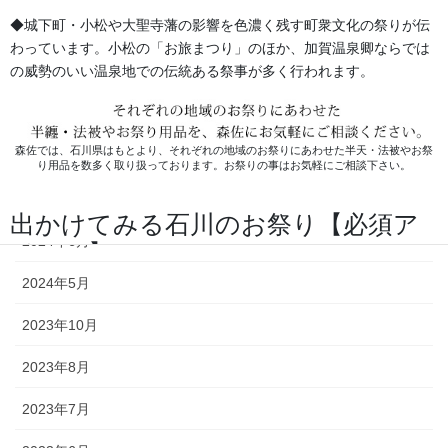
◆城下町・小松や大聖寺藩の影響を色濃く残す町衆文化の祭りが伝
2025年7月
わっています。小松の「お旅まつり」のほか、加賀温泉卿ならでは
の威勢のいい温泉地での伝統ある祭事が多く行われます。
2025年6月
2025年5月
森佐では、石川県はもとより、それぞれの地域のお祭りにあわせた半天・法被やお祭
2024年11月
り用品を数多く取り扱っております。お祭りの事はお気軽にご相談下さい。
2024年9月
出かけてみる石川のお祭り【必須ア
2024年6月
イテム】
2024年5月
オリジナル半纏・法被
2023年10月
2023年8月
オリジナルで製作する半纏を「別
誂半纏（べつあつらえはんて
2023年7月
ん）」といいます。その土地にあ
った色合いや絵柄、風合いが用意