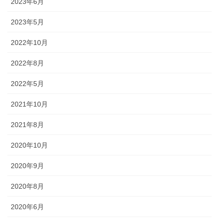
2023年6月
されるので、祭りの景色の一部に
なります。
2023年5月
2022年10月
2022年8月
獅子舞
2022年5月
2021年10月
森佐は獅子頭で全国的に名高い知
田工房の正規代理店です。現在で
2021年8月
もお祭りの主役として活躍する加
賀獅子。地域の大切な祭りのため
2020年10月
に確かな技術の獅子頭は欠かせま
せん。
2020年9月
2020年8月
2020年6月