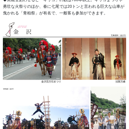
勇壮な火祭りのほか、春に七尾では20トンと言われる巨大な山車が
曳かれる「青柏祭」が有名で、一般客も参加ができます。
金沢・祭りの森佐
お祭り衣装・お祭り用品のご相談は金沢・森佐へお気軽にお問
い合わせください。
伝統行事、お祭りで地域に笑顔を！！
076-237-8888
営業時間 10:00-18:00 〒920-0061金沢市問屋町2丁目85
(FAX076-237-7150)