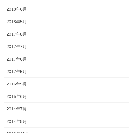
途にあわせた提灯を準備しましょ
う。
2018年6月
2018年5月
2017年8月
2017年7月
旗・神社幟（のぼり）
2017年6月
神社に立てる巨大な旗。２枚の対
立で、10メートルに及ぶものもあ
2017年5月
ります。年月を経て風合いを増す
ため、風雨に強いしっかりとした
2016年5月
ものを選びましょう。
2015年6月
2014年7月
2014年5月
懸帯・祭り前かけ