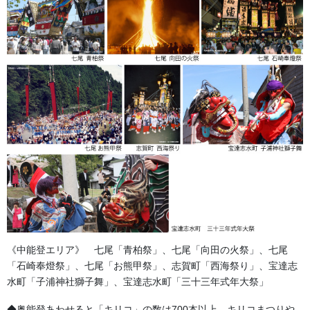
《中能登エリア》 七尾「青柏祭」、七尾「向田の火祭」、七尾
「石崎奉燈祭」、七尾「お熊甲祭」、志賀町「西海祭り」、宝達志
水町「子浦神社獅子舞」、宝達志水町「三十三年式年大祭」
◆奥能登あわせると「キリコ」の数は700本以上。キリコまつりや