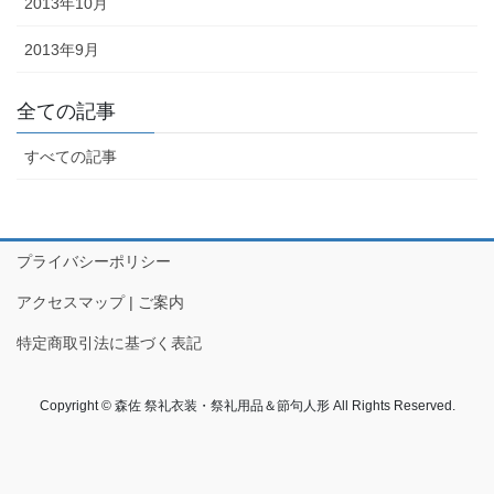
2013年10月
懸帯前（けんたいまえ）は、地域
2013年9月
独自な衣裳として継承されてお
り、各保存会、団体によりサイ
全ての記事
ズ・色・柄も独特な別誂え品で
す。納品まで一カ月程度必要で
すべての記事
す。
プライバシーポリシー
アクセスマップ | ご案内
特定商取引法に基づく表記
知ってる？石川のお祭りのしきたり!!
Copyright © 森佐 祭礼衣装・祭礼用品＆節句人形 All Rights Reserved.
◆キリコとは？・・・・・キリコはお神輿（みこし）のような担ぎ
棒のついた巨大な燈籠（御神灯）で、江戸時代の文書にはすでにキ
リコの記録が残っています。能登のキリコは、天に近ければ近いほ