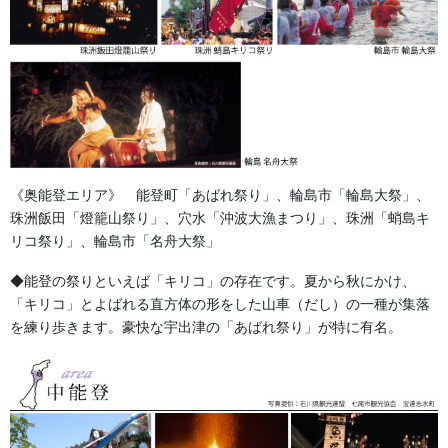
《奥能登エリア》 能登町「あばれ祭り」、輪島市「輪島大祭」、
新作の特別指定柄 「登り龍に満月」 S様よりの特別モチーフを
珠洲飯田「燈籠山祭り」、穴水「沖波大漁まつり」、珠洲「蛸島キ
当社で図柄を校正して作成いたしました。
リコ祭り」、輪島市「名舟大祭」
構図が決定してから納品まで約３０日。
◆能登の祭りといえば「キリコ」の存在です。夏から秋にかけ、
満月の海を登り行く龍のモチーフで、天の使者の龍が大漁と安全
「キリコ」とよばれる直方体の形をした山車（だし）の一種が集落
を
を練り歩きます。豪快な宇出津の「あばれ祭り」が特に有名。
表現している吉祥柄です。