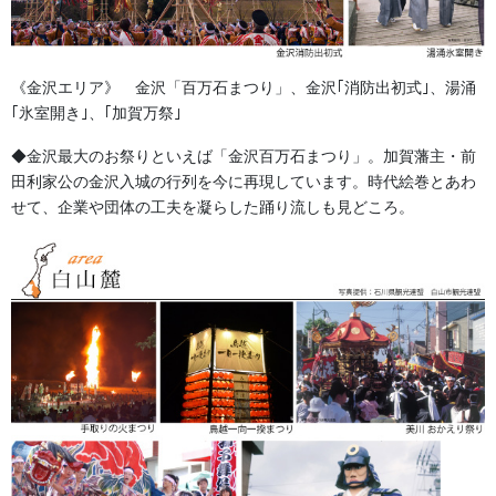
人形の森佐は12月〜4月末まで土曜、日曜も営業。
お問い合わせ
《金沢エリア》 金沢「百万石まつり」、金沢｢消防出初式｣、湯涌
祭り前掛け・けんたい・胸当て
カテゴリー
｢氷室開き｣、｢加賀万祭｣
◆金沢最大のお祭りといえば「金沢百万石まつり」。加賀藩主・前
祭り前掛け・けんたい・胸当て
前の記事
田利家公の金沢入城の行列を今に再現しています。時代絵巻とあわ
左三つ巴の紋
せて、企業や団体の工夫を凝らした踊り流しも見どころ。
2018/09/06
獅子舞・衣裳・別仕立・小物
次の記事
女性獅子舞の衣装
2018/09/08