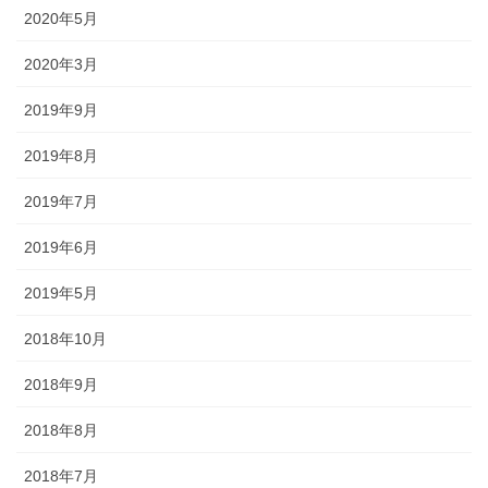
幕・のれん
2020年5月
2020年3月
祭りの際に神社仏閣に掲げる幕は
綿や絹製、ポリエステルのものな
2019年9月
どが揃っています。のれんは基本
的に別誂えです。本染めと昇華転
2019年8月
写方式で様々なサイズがありま
す。
2019年7月
2019年6月
2019年5月
ちょうちん
2018年10月
2018年9月
「手描・別誂提灯」は基本形のほ
かに、少し頭が大きい金沢型もあ
2018年8月
ります。丸いタイプや細長いタイ
プの提灯など、地域のお祭りや用
2018年7月