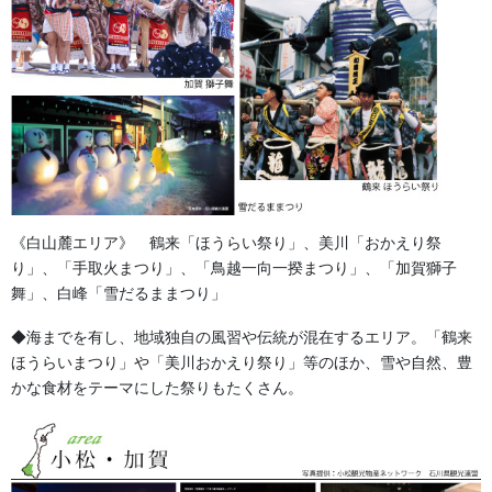
《白山麓エリア》 鶴来「ほうらい祭り」、美川「おかえり祭
法被・はっぴ・はんてん・印半纏
り」、「手取火まつり」、「鳥越一向一揆まつり」、「加賀獅子
舞」、白峰「雪だるままつり」
よもやま話
◆海までを有し、地域独自の風習や伝統が混在するエリア。「鶴来
お祭備品と豆知識
ほうらいまつり」や「美川おかえり祭り」等のほか、雪や自然、豊
かな食材をテーマにした祭りもたくさん。
お祭用品・品目
獅子舞・衣裳・別仕立・小物
祭り前掛け・けんたい・胸当て